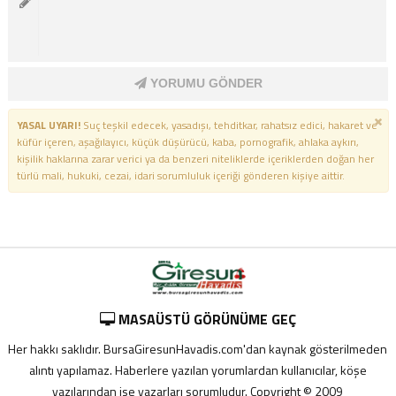
YORUMU GÖNDER
YASAL UYARI!
Suç teşkil edecek, yasadışı, tehditkar, rahatsız edici, hakaret ve
küfür içeren, aşağılayıcı, küçük düşürücü, kaba, pornografik, ahlaka aykırı,
kişilik haklarına zarar verici ya da benzeri niteliklerde içeriklerden doğan her
türlü mali, hukuki, cezai, idari sorumluluk içeriği gönderen kişiye aittir.
MASAÜSTÜ GÖRÜNÜME GEÇ
Her hakkı saklıdır. BursaGiresunHavadis.com'dan kaynak gösterilmeden
alıntı yapılamaz. Haberlere yazılan yorumlardan kullanıcılar, köşe
yazılarından ise yazarları sorumludur. Copyright © 2009