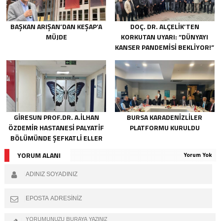
BAŞKAN ARIŞAN’DAN KEŞAP’A
DOÇ. DR. ALÇELIK’TEN
MÜJDE
KORKUTAN UYARI: “DÜNYAYI
KANSER PANDEMISI BEKLIYOR!”
GIRESUN PROF.DR. A.İLHAN
BURSA KARADENIZLILER
ÖZDEMIR HASTANESI PALYATIF
PLATFORMU KURULDU
BÖLÜMÜNDE ŞEFKATLI ELLER
HAYATA DOKUNUYOR
YORUM ALANI
Yorum Yok