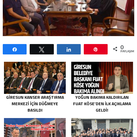
0
Paylaş
Tweetle
Paylaş
Pin
PAYLAŞIML
GIRESUN KANSER ARAŞTIRMA
YOĞUN BAKIMA KALDIRILAN
MERKEZI İÇIN DÜĞMEYE
FUAT KÖSE’DEN İLK AÇIKLAMA
BASILDI
GELDI!