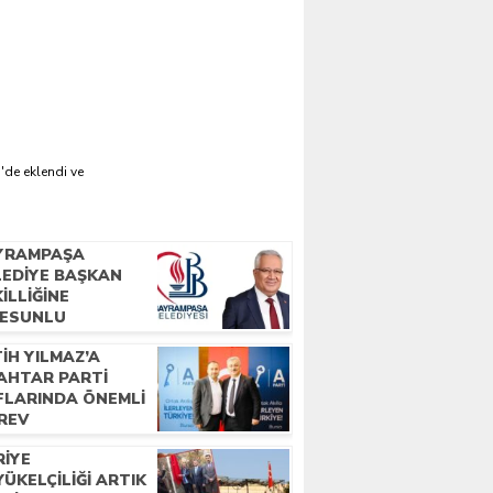
'de eklendi ve
YRAMPAŞA
LEDIYE BAŞKAN
ILLIĞINE
RESUNLU
ŞERIMIZ İBRAHIM
IH YILMAZ’A
HRAMAN SEÇILDI
AHTAR PARTI
FLARINDA ÖNEMLI
REV
RIYE
ÜKELÇILIĞI ARTIK