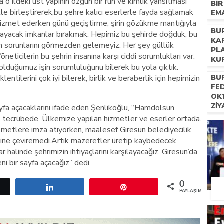
a o ildeki üst yapının özgün bir ruh ve kimlik yansıtması
BI
le birleştirerek,bu şehre kalıcı eserlerle fayda sağlamak
EM
izmet ederken günü geçiştirme, şirin gözükme mantığıyla
BU
ğlayacak imkanlar bırakmak. Hepimiz bu şehirde doğduk, bu
KA
 sorunlarını görmezden gelemeyiz. Her şey güllük
PL
öneticilerin bu şehrin insanına karşı ciddi sorumlukları var.
KU
 olduğumuz işin sorumluluğunu bilerek bu yola çıktık.
klentilerini çok iyi bilerek, birlik ve beraberlik için hepimizin
BU
FE
OK
ZI
yfa açacaklarını ifade eden Şenlikoğlu, “Hamdolsun
ek tecrübede. Ülkemize yapılan hizmetler ve eserler ortada.
zmetlere imza atıyorken, maalesef Giresun belediyecilik
ehine çeviremedi.Artık mazeretler üretip kaybedecek
 halinde şehrimizin ihtiyaçlarını karşılayacağız. Giresun’da
i bir sayfa açacağız” dedi.
0
etle
Paylaş
Pin
PAYLAŞIMLAR