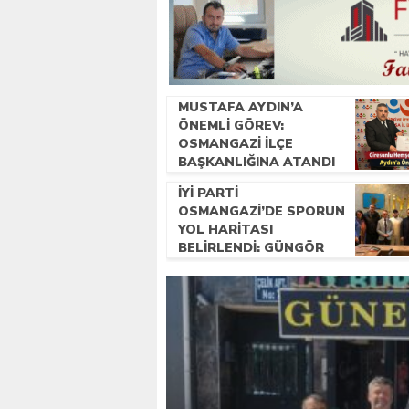
MUSTAFA AYDIN’A
ÖNEMLI GÖREV:
OSMANGAZI İLÇE
BAŞKANLIĞINA ATANDI
İYİ PARTI
OSMANGAZI’DE SPORUN
YOL HARITASI
BELIRLENDI: GÜNGÖR
USTA BAŞKANLIĞINDA
ÇALIŞMALAR BAŞLADI