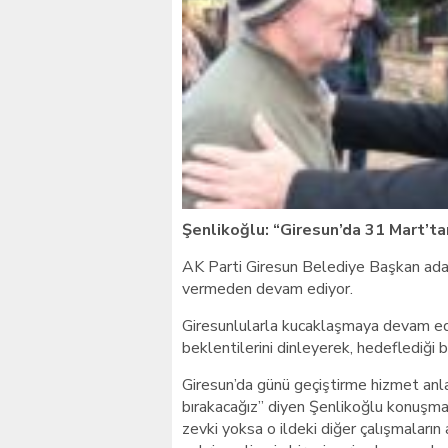
Giresunlu sürücü Orhang
Şenlikoğlu: “Giresun’da 31 Mart’t
AK Parti Giresun Belediye Başkan aday
vermeden devam ediyor.
Giresunlularla kucaklaşmaya devam ede
beklentilerini dinleyerek, hedeflediği
Giresun’da günü geçiştirme hizmet anla
bırakacağız” diyen Şenlikoğlu konuşmas
zevki yoksa o ildeki diğer çalışmaların