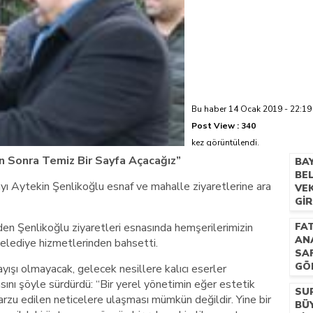
azi’de hayatını kaybetti
Bu haber 14 Ocak 2019 - 22:19 
Post View :
340
kez görüntülendi.
an Sonra Temiz Bir Sayfa Açacağız”
BA
BE
ı Aytekin Şenlikoğlu esnaf ve mahalle ziyaretlerine ara
VEK
GI
HEM
n Şenlikoğlu ziyaretleri esnasında hemşerilerimizin
FAT
KA
AN
 belediye hizmetlerinden bahsetti.
SA
GÖ
yışı olmayacak, gelecek nesillere kalıcı eserler
ını şöyle sürdürdü: “Bir yerel yönetimin eğer estetik
SU
 arzu edilen neticelere ulaşması mümkün değildir. Yine bir
BÜY