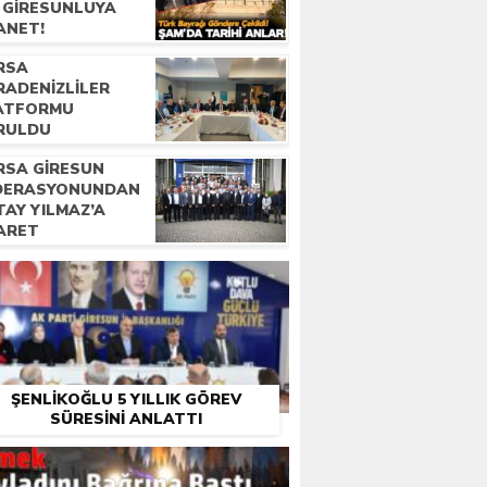
R GIRESUNLUYA
ANET!
RSA
RADENIZLILER
ATFORMU
RULDU
RSA GIRESUN
DERASYONUNDAN
TAY YILMAZ’A
YARET
ŞENLIKOĞLU 5 YILLIK GÖREV
SÜRESINI ANLATTI