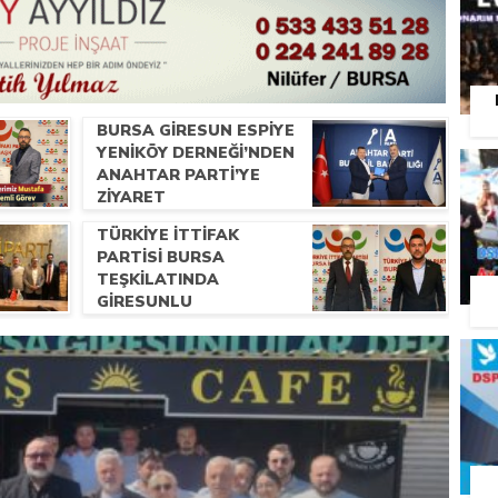
BURSA GIRESUN ESPIYE
YENIKÖY DERNEĞI’NDEN
ANAHTAR PARTI’YE
ZIYARET
TÜRKIYE İTTIFAK
PARTISI BURSA
TEŞKILATINDA
GIRESUNLU
HEMŞERILERIMIZE
ÖNEMLI GÖREV