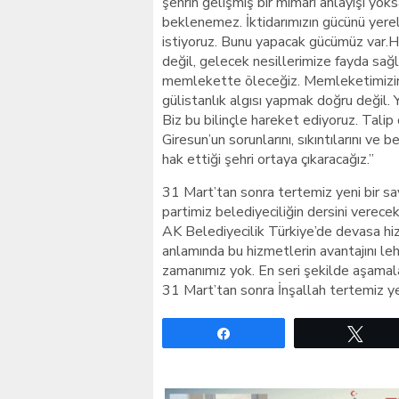
şehrin gelişmiş bir mimari anlayışı yoks
beklenemez. İktidarımızın gücünü yerel
istiyoruz. Bunu yapacak gücümüz var.H
değil, gelecek nesillerimize fayda sa
memlekette öleceğiz. Memleketimizin
gülistanlık algısı yapmak doğru değil. Y
Biz bu bilinçle hareket ediyoruz. Talip
Giresun’un sorunlarını, sıkıntılarını ve be
hak ettiği şehri ortaya çıkaracağız.”
31 Mart’tan sonra tertemiz yeni bir sa
partimiz belediyeciliğin dersini verec
AK Belediyecilik Türkiye’de devasa hi
anlamında bu hizmetlerin avantajını l
zamanımız yok. En seri şekilde aşamalar
31 Mart’tan sonra İnşallah tertemiz yen
Paylaş
Twe