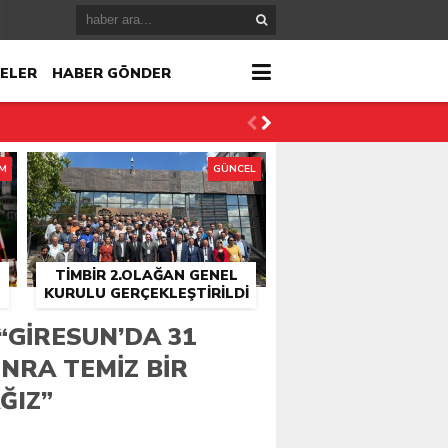
ELER
HABER GÖNDER
İM
GÜNCEL
TİMBİR 2.OLAĞAN GENEL
KURULU GERÇEKLEŞTIRILDI
r
“GIRESUN’DA 31
NRA TEMIZ BIR
çlandı
ĞIZ”