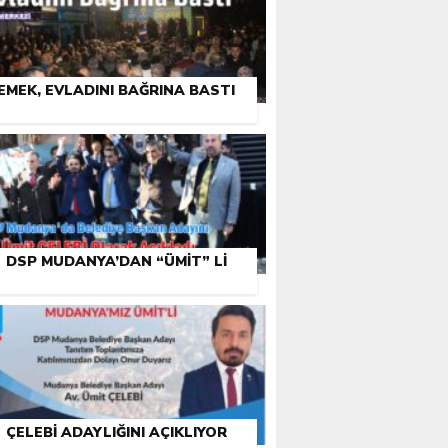
EMEK, EVLADINI BAĞRINA BASTI
DSP MUDANYA’DAN “ÜMIT” LI
ÇELEBI ADAYLIĞINI AÇIKLIYOR