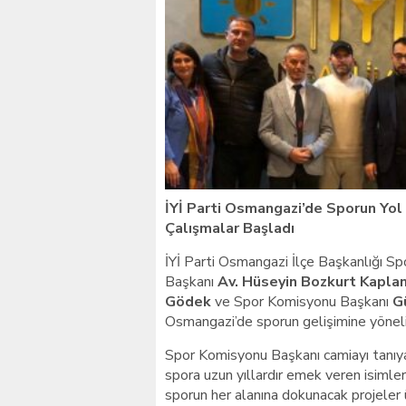
Giresunlu sürücü Orhang
İYİ Parti Osmangazi’de Sporun Yol 
Çalışmalar Başladı
İYİ Parti Osmangazi İlçe Başkanlığı Spo
Başkanı
Av. Hüseyin Bozkurt Kapla
Gödek
ve Spor Komisyonu Başkanı
G
Osmangazi’de sporun gelişimine yönelik 
Spor Komisyonu Başkanı camiayı tanıy
spora uzun yıllardır emek veren isimlerl
sporun her alanına dokunacak projeler 