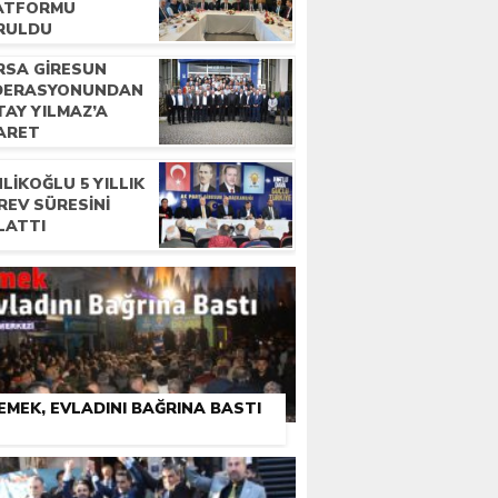
ATFORMU
RULDU
RSA GIRESUN
DERASYONUNDAN
TAY YILMAZ’A
YARET
LIKOĞLU 5 YILLIK
REV SÜRESINI
LATTI
EMEK, EVLADINI BAĞRINA BASTI