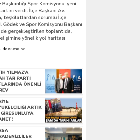
e Başkanlığı Spor Komisyonu, yeni
rtını verdi. İlçe Başkanı Av.
, teşkilatlardan sorumlu İlçe
ul Gödek ve Spor Komisyonu Başkanı
e gerçekleştirilen toplantıda,
işimine yönelik yol haritası
 'de eklendi ve
IH YILMAZ’A
AHTAR PARTI
FLARINDA ÖNEMLI
REV
RIYE
ÜKELÇILIĞI ARTIK
R GIRESUNLUYA
ANET!
RSA
RADENIZLILER