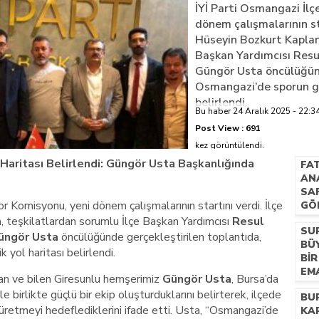
İYİ Parti Osmangazi İlç
dönem çalışmalarının sta
azi’de hayatını kaybetti
Hüseyin Bozkurt Kaplan
Başkan Yardımcısı Res
Güngör Usta öncülüğünd
Osmangazi’de sporun gel
belirlendi.
Bu haber 24 Aralık 2025 - 22:34
Post View :
691
kez görüntülendi.
Haritası Belirlendi: Güngör Usta Başkanlığında
FAT
AN
SA
r Komisyonu, yeni dönem çalışmalarının startını verdi. İlçe
GÖ
n
, teşkilatlardan sorumlu İlçe Başkan Yardımcısı
Resul
SU
üngör Usta
öncülüğünde gerçekleştirilen toplantıda,
BÜY
yol haritası belirlendi.
BI
EM
an ve bilen Giresunlu hemşerimiz
Güngör Usta
, Bursa’da
e birlikte güçlü bir ekip oluşturduklarını belirterek, ilçede
BU
üretmeyi hedeflediklerini ifade etti. Usta, “Osmangazi’de
KA