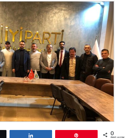
0
etle
Paylaş
Pin
PAYLAŞIMLAR