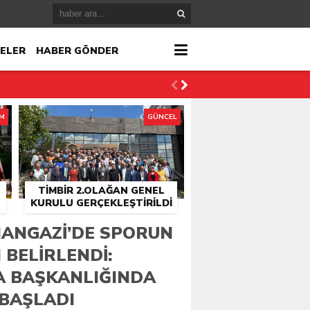
ELER
HABER GÖNDER
İM
GÜNCEL
TİMBİR 2.OLAĞAN GENEL
KURULU GERÇEKLEŞTIRILDI
r
SMANGAZI’DE SPORUN
 BELIRLENDI:
çlandı
A BAŞKANLIĞINDA
BAŞLADI