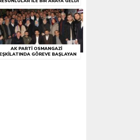
RESUNLULAR İLE BIR ARAYA GELDI
AK PARTI OSMANGAZI
EŞKILATINDA GÖREVE BAŞLAYAN
GIRESUNLULARA TAM DESTEK