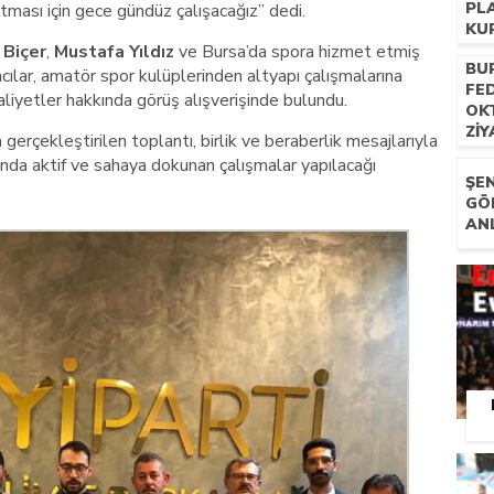
PL
 atması için gece gündüz çalışacağız” dedi.
KU
Biçer
,
Mustafa Yıldız
ve Bursa’da spora hizmet etmiş
BU
mcılar, amatör spor kulüplerinden altyapı çalışmalarına
FE
aliyetler hakkında görüş alışverişinde bulundu.
OK
ZI
gerçekleştirilen toplantı, birlik ve beraberlik mesajlarıyla
nda aktif ve sahaya dokunan çalışmalar yapılacağı
ŞEN
GÖ
AN