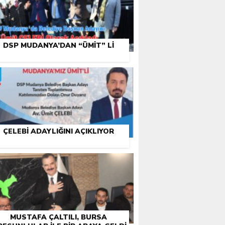
DSP MUDANYA’DAN “ÜMIT” LI
ÇELEBI ADAYLIĞINI AÇIKLIYOR
MUSTAFA ÇALTILI, BURSA