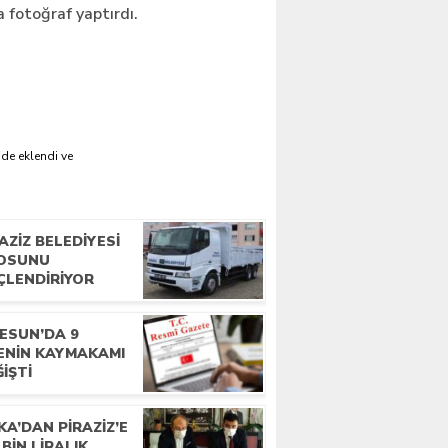
 fotoğraf yaptırdı.
'de eklendi ve
AZIZ BELEDIYESI
LOSUNU
ÇLENDIRIYOR
ESUN’DA 9
ÇENIN KAYMAKAMI
IŞTI
A’DAN PIRAZIZ’E
 BIN LIRALIK