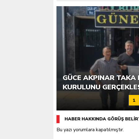
6. GÜCE TEKKEKÖY DE
GÜCE AKPINAR TAKA 
KATILIMLA GERÇEKLE
KURULUNU GERÇEKLE
1
HABER HAKKINDA GÖRÜŞ BELİR
Bu yazı yorumlara kapatılmıştır.