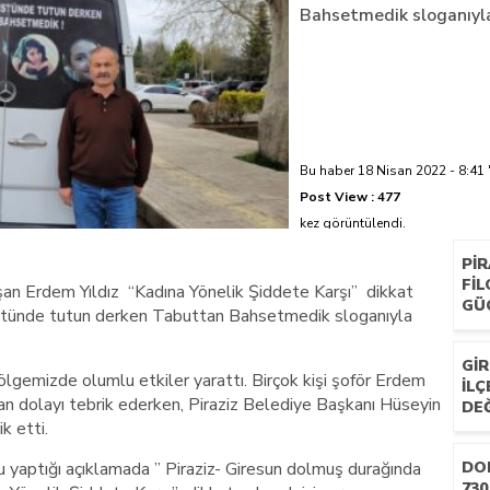
Bahsetmedik sloganıyla
azi’de hayatını kaybetti
Bu haber 18 Nisan 2022 - 8:41 
Post View :
477
kez görüntülendi.
PIR
FI
şan Erdem Yıldız “Kadına Yönelik Şiddete Karşı” dikkat
GÜ
 Üstünde tutun derken Tabuttan Bahsetmedik sloganıyla
GIR
bölgemizde olumlu etkiler yarattı. Birçok kişi şoför Erdem
IL
ktan dolayı tebrik ederken, Piraziz Belediye Başkanı Hüseyin
DEĞ
k etti.
yaptığı açıklamada ” Piraziz- Giresun dolmuş durağında
DOK
730