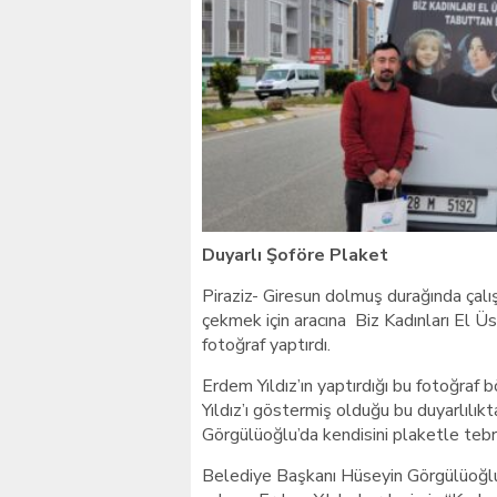
Giresunlu sürücü Orhang
Duyarlı Şoföre Plaket
Piraziz- Giresun dolmuş durağında çalı
çekmek için aracına Biz Kadınları El
fotoğraf yaptırdı.
Erdem Yıldız’ın yaptırdığı bu fotoğraf 
Yıldız’ı göstermiş olduğu bu duyarlılı
Görgülüoğlu’da kendisini plaketle tebri
Belediye Başkanı Hüseyin Görgülüoğlu 