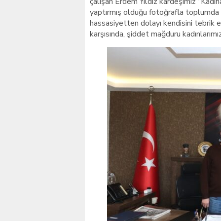
çalışan Erdem Yıldız kardeşimiz “Kadın
yaptırmış olduğu fotoğrafla toplumda 
hassasiyetten dolayı kendisini tebrik e
karşısında, şiddet mağduru kadınlarımı