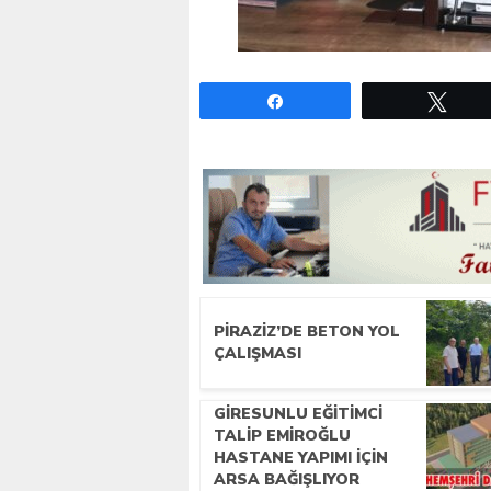
Paylaş
Twe
PIRAZIZ’DE BETON YOL
ÇALIŞMASI
GIRESUNLU EĞITIMCI
TALIP EMIROĞLU
HASTANE YAPIMI İÇIN
ARSA BAĞIŞLIYOR