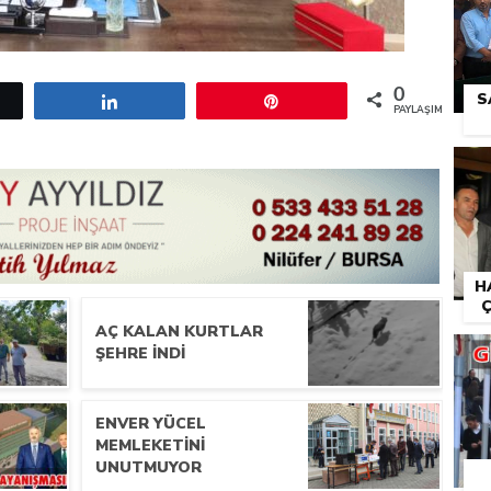
0
S
etle
Paylaş
Pin
PAYLAŞIMLAR
H
Ç
AÇ KALAN KURTLAR
ŞEHRE INDI
ENVER YÜCEL
MEMLEKETINI
UNUTMUYOR