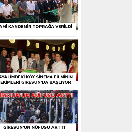
AMI KANDEMIR TOPRAĞA VERILDI
AYALIMDEKI KÖY SINEMA FILMININ
EKIMLERI GIRESUN’DA BAŞLIYOR
GIRESUN’UN NÜFUSU ARTTI