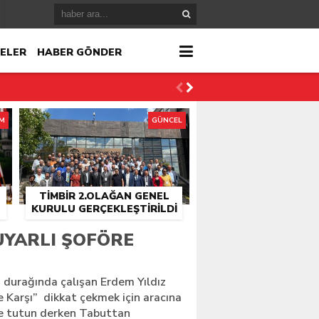
ELER
HABER GÖNDER
İM
GÜNCEL
TİMBİR 2.OLAĞAN GENEL
KURULU GERÇEKLEŞTIRILDI
r
UYARLI ŞOFÖRE
çlandı
ş durağında çalışan Erdem Yıldız
e Karşı” dikkat çekmek için aracına
de tutun derken Tabuttan