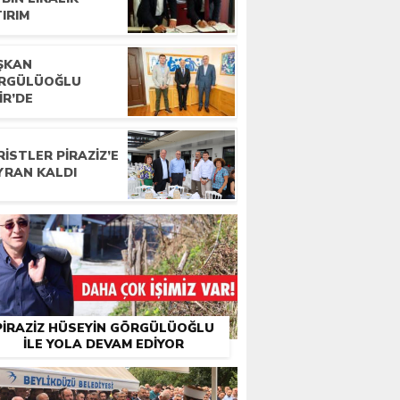
IRIM
ŞKAN
RGÜLÜOĞLU
IR’DE
ISTLER PIRAZIZ’E
YRAN KALDI
PIRAZIZ HÜSEYIN GÖRGÜLÜOĞLU
İLE YOLA DEVAM EDIYOR