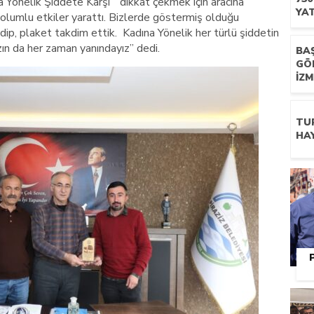
a Yönelik Şiddete Karşı” dikkat çekmek için aracına
YAT
olumlu etkiler yarattı. Bizlerde göstermiş olduğu
dip, plaket takdim ettik. Kadına Yönelik her türlü şiddetin
zın da her zaman yanındayız” dedi.
BA
GÖ
İZM
TUR
HA