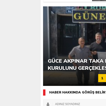
6. GÜCE TEKKEKÖY DE
GÜCE AKPINAR TAKA 
KATILIMLA GERÇEKLE
KURULUNU GERÇEKLE
1
HABER HAKKINDA GÖRÜŞ BELİR