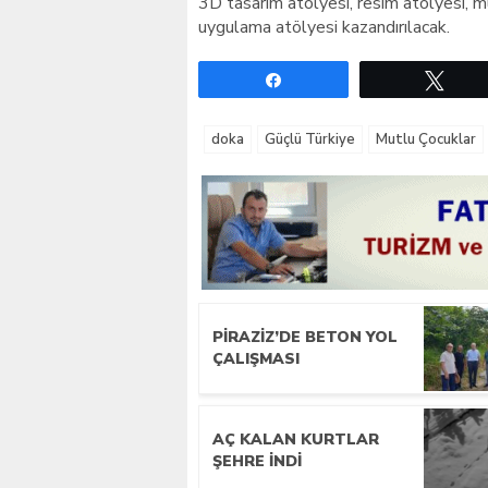
3D tasarım atölyesi, resim atölyesi, 
uygulama atölyesi kazandırılacak.
Paylaş
Twe
doka
Güçlü Türkiye
Mutlu Çocuklar
PIRAZIZ’DE BETON YOL
ÇALIŞMASI
AÇ KALAN KURTLAR
ŞEHRE INDI