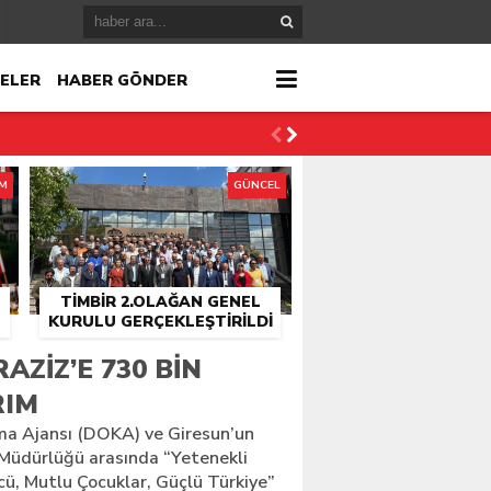
ELER
HABER GÖNDER
İM
GÜNCEL
TİMBİR 2.OLAĞAN GENEL
KURULU GERÇEKLEŞTIRILDI
r
AZIZ’E 730 BIN
RIM
çlandı
ma Ajansı (DOKA) ve Giresun’un
im Müdürlüğü arasında “Yetenekli
ücü, Mutlu Çocuklar, Güçlü Türkiye”