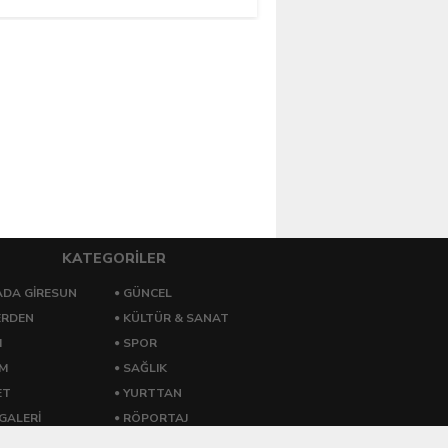
KATEGORİLER
DA GİRESUN
GÜNCEL
ERDEN
KÜLTÜR & SANAT
M
SPOR
ZM
SAĞLIK
ET
YURTTAN
GALERİ
RÖPORTAJ