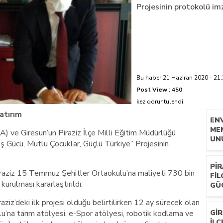
Projesinin protokolü im
azi’de hayatını kaybetti
Bu haber 21 Haziran 2020 - 21:
Post View :
450
kez görüntülendi.
atırım
EN
ME
 ve Giresun’un Piraziz İlçe Milli Eğitim Müdürlüğü
UN
 İş Gücü, Mutlu Çocuklar, Güçlü Türkiye” Projesinin
PIR
aziz 15 Temmuz Şehitler Ortaokulu’na maliyeti 730 bin
FI
kurulması kararlaştırıldı.
GÜ
ziz’deki ilk projesi olduğu belirtilirken 12 ay sürecek olan
’na tarım atölyesi, e-Spor atölyesi, robotik kodlama ve
GIR
IL