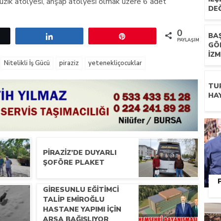
müzik atölyesi, ahşap atölyesi olmak üzere 6 adet
DEĞ
0
etle
Paylaş
Pin
BA
PAYLAŞIMLAR
GÖ
İZM
Nitelikli İş Gücü
piraziz
yetenekliçocuklar
TUR
HA
PIRAZIZ’DE DUYARLI
ŞOFÖRE PLAKET
GIRESUNLU EĞITIMCI
TALIP EMIROĞLU
HASTANE YAPIMI İÇIN
ARSA BAĞIŞLIYOR