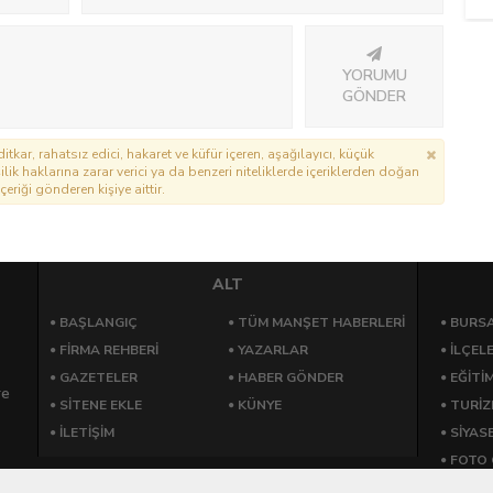
YORUMU
GÖNDER
itkar, rahatsız edici, hakaret ve küfür içeren, aşağılayıcı, küçük
lik haklarına zarar verici ya da benzeri niteliklerde içeriklerden doğan
çeriği gönderen kişiye aittir.
ALT
BAŞLANGIÇ
TÜM MANŞET HABERLERİ
BURSA
FİRMA REHBERİ
YAZARLAR
İLÇEL
GAZETELER
HABER GÖNDER
EĞİTİ
re
SİTENE EKLE
KÜNYE
TURİ
İLETİŞİM
SİYAS
FOTO 