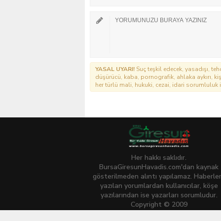
YASAL UYARI!
Suç teşkil edecek, yasadışı, tehd
düşürücü, kaba, pornografik, ahlaka aykırı, kişi
her türlü mali, hukuki, cezai, idari sorumluluk i
Her hakkı saklıdır.
BursaGiresunHavadis.com'dan kaynak
gösterilmeden alıntı yapılamaz. Haberle
yazılan yorumlardan kullanıcılar, köşe
yazılarından ise yazarları sorumludur.
Copyright © 2009