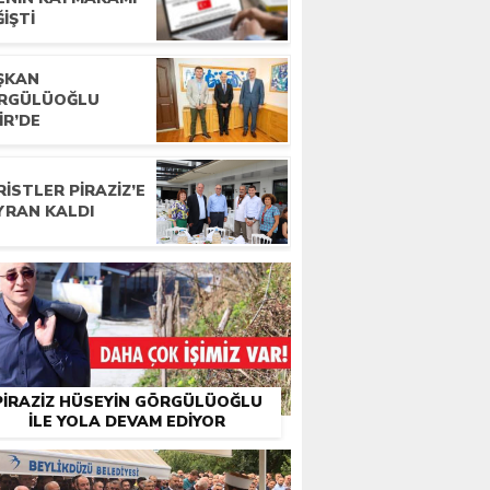
IŞTI
ŞKAN
RGÜLÜOĞLU
IR’DE
ISTLER PIRAZIZ’E
YRAN KALDI
PIRAZIZ HÜSEYIN GÖRGÜLÜOĞLU
İLE YOLA DEVAM EDIYOR