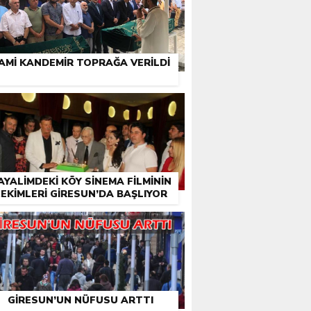
AMI KANDEMIR TOPRAĞA VERILDI
AYALIMDEKI KÖY SINEMA FILMININ
EKIMLERI GIRESUN’DA BAŞLIYOR
GIRESUN’UN NÜFUSU ARTTI