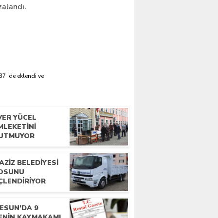
zalandı.
37 'de eklendi ve
VER YÜCEL
MLEKETINI
UTMUYOR
AZIZ BELEDIYESI
LOSUNU
ÇLENDIRIYOR
ESUN’DA 9
ÇENIN KAYMAKAMI