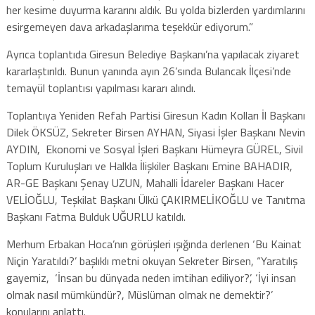
her kesime duyurma kararını aldık. Bu yolda bizlerden yardımlarını
esirgemeyen dava arkadaşlarıma teşekkür ediyorum.”
Ayrıca toplantıda Giresun Belediye Başkanı’na yapılacak ziyaret
kararlaştırıldı. Bunun yanında ayın 26’sında Bulancak İlçesi’nde
temayül toplantısı yapılması kararı alındı.
Toplantıya Yeniden Refah Partisi Giresun Kadın Kolları İl Başkanı
Dilek ÖKSÜZ, Sekreter Birsen AYHAN, Siyasi İşler Başkanı Nevin
AYDIN, Ekonomi ve Sosyal İşleri Başkanı Hümeyra GÜREL, Sivil
Toplum Kuruluşları ve Halkla İlişkiler Başkanı Emine BAHADIR,
AR-GE Başkanı Şenay UZUN, Mahalli İdareler Başkanı Hacer
VELİOĞLU, Teşkilat Başkanı Ülkü ÇAKIRMELİKOĞLU ve Tanıtma
Başkanı Fatma Bulduk UĞURLU katıldı.
Merhum Erbakan Hoca’nın görüşleri ışığında derlenen ‘Bu Kainat
Niçin Yaratıldı?’ başlıklı metni okuyan Sekreter Birsen, “Yaratılış
gayemiz, ‘İnsan bu dünyada neden imtihan ediliyor?’, ‘İyi insan
olmak nasıl mümkündür?, Müslüman olmak ne demektir?’
konularını anlattı.