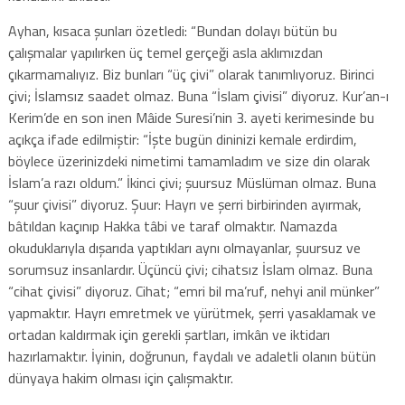
Ayhan, kısaca şunları özetledi: “Bundan dolayı bütün bu
çalışmalar yapılırken üç temel gerçeği asla aklımızdan
çıkarmamalıyız. Biz bunları “üç çivi” olarak tanımlıyoruz. Birinci
çivi; İslamsız saadet olmaz. Buna “İslam çivisi” diyoruz. Kur’an-ı
Kerim’de en son inen Mâide Suresi’nin 3. ayeti kerimesinde bu
açıkça ifade edilmiştir: “İşte bugün dininizi kemale erdirdim,
böylece üzerinizdeki nimetimi tamamladım ve size din olarak
İslam’a razı oldum.” İkinci çivi; şuursuz Müslüman olmaz. Buna
“şuur çivisi” diyoruz. Şuur: Hayrı ve şerri birbirinden ayırmak,
bâtıldan kaçınıp Hakka tâbi ve taraf olmaktır. Namazda
okuduklarıyla dışarıda yaptıkları aynı olmayanlar, şuursuz ve
sorumsuz insanlardır. Üçüncü çivi; cihatsız İslam olmaz. Buna
“cihat çivisi” diyoruz. Cihat; “emri bil ma’ruf, nehyi anil münker”
yapmaktır. Hayrı emretmek ve yürütmek, şerri yasaklamak ve
ortadan kaldırmak için gerekli şartları, imkân ve iktidarı
hazırlamaktır. İyinin, doğrunun, faydalı ve adaletli olanın bütün
dünyaya hakim olması için çalışmaktır.