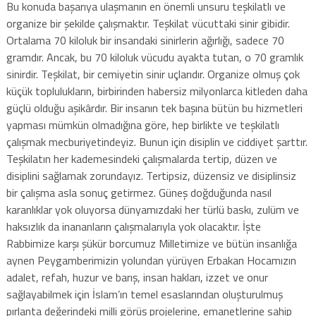
Bu konuda başarıya ulaşmanın en önemli unsuru teşkilatlı ve
organize bir şekilde çalışmaktır. Teşkilat vücuttaki sinir gibidir.
Ortalama 70 kiloluk bir insandaki sinirlerin ağırlığı, sadece 70
gramdır. Ancak, bu 70 kiloluk vücudu ayakta tutan, o 70 gramlık
sinirdir. Teşkilat, bir cemiyetin sinir uçlarıdır. Organize olmuş çok
küçük toplulukların, birbirinden habersiz milyonlarca kitleden daha
güçlü olduğu aşikârdır. Bir insanın tek başına bütün bu hizmetleri
yapması mümkün olmadığına göre, hep birlikte ve teşkilatlı
çalışmak mecburiyetindeyiz. Bunun için disiplin ve ciddiyet şarttır.
Teşkilatın her kademesindeki çalışmalarda tertip, düzen ve
disiplini sağlamak zorundayız. Tertipsiz, düzensiz ve disiplinsiz
bir çalışma asla sonuç getirmez. Güneş doğduğunda nasıl
karanlıklar yok oluyorsa dünyamızdaki her türlü baskı, zulüm ve
haksızlık da inananların çalışmalarıyla yok olacaktır. İşte
Rabbimize karşı şükür borcumuz Milletimize ve bütün insanlığa
aynen Peygamberimizin yolundan yürüyen Erbakan Hocamızın
adalet, refah, huzur ve barış, insan hakları, izzet ve onur
sağlayabilmek için İslam’ın temel esaslarından oluşturulmuş
pırlanta değerindeki milli görüş projelerine, emanetlerine sahip