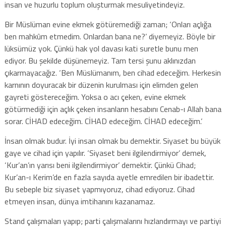
insan ve huzurlu toplum oluşturmak mesuliyetindeyiz.
Bir Müslüman evine ekmek götüremediği zaman; ‘Onları açlığa
ben mahkûm etmedim. Onlardan bana ne?’ diyemeyiz. Böyle bir
lüksümüz yok. Çünkü hak yol davası kati suretle bunu men
ediyor. Bu şekilde düşünemeyiz. Tam tersi şunu aklınızdan
çıkarmayacağız. ‘Ben Müslümanım, ben cihad edeceğim. Herkesin
karnının doyuracak bir düzenin kurulması için elimden gelen
gayreti göstereceğim. Yoksa o acı çeken, evine ekmek
götürmediği için açlık çeken insanların hesabını Cenab-ı Allah bana
sorar. CİHAD edeceğim. CİHAD edeceğim. CİHAD edeceğim.’
İnsan olmak budur. İyi insan olmak bu demektir. Siyaset bu büyük
gaye ve cihad için yapılır. ‘Siyaset beni ilgilendirmiyor’ demek,
‘Kur’an’ın yarısı beni ilgilendirmiyor’ demektir. Çünkü Cihad;
Kur’an-ı Kerim’de en fazla sayıda ayetle emredilen bir ibadettir.
Bu sebeple biz siyaset yapmıyoruz, cihad ediyoruz. Cihad
etmeyen insan, dünya imtihanını kazanamaz.
Stand çalışmaları yapıp; parti çalışmalarını hızlandırmayı ve partiyi