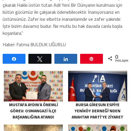
çıkarak Hakkı üstün tutan Adil Yeni Bir Dünyanın kurulması için
bütün gücümüz ile çalışarak ödenebilecektir. İnanıyorsanız en
üstünsünüz. Zafer ise elbette inananlarındır ve zafer yakındır.
İşte bizim davamız budur. Ne mutlu bu hak davada canla başla
koşanlara.”
Haber: Fatma BULDUK UĞURLU
0
Paylaş
Tweetle
Paylaş
Pin
PAYLAŞIML
MUSTAFA AYDIN’A ÖNEMLI
BURSA GIRESUN ESPIYE
GÖREV: OSMANGAZI İLÇE
YENIKÖY DERNEĞI’NDEN
BAŞKANLIĞINA ATANDI
ANAHTAR PARTI’YE ZIYARET