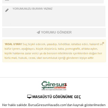
YORUMU GÖNDER
YASAL UYARI!
Suç teşkil edecek, yasadışı, tehditkar, rahatsız edici, hakaret ve
küfür içeren, aşağılayıcı, küçük düşürücü, kaba, pornografik, ahlaka aykırı,
kişilik haklarına zarar verici ya da benzeri niteliklerde içeriklerden doğan her
türlü mali, hukuki, cezai, idari sorumluluk içeriği gönderen kişiye aittir.
MASAÜSTÜ GÖRÜNÜME GEÇ
Her hakkı saklıdır. BursaGiresunHavadis.com'dan kaynak gösterilmeden