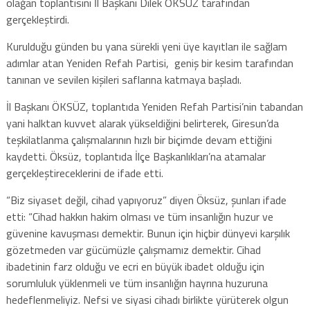
olağan toplantısını İl Başkanı Dilek ÖKSÜZ tarafından
gerçekleştirdi.
Kurulduğu günden bu yana sürekli yeni üye kayıtları ile sağlam
adımlar atan Yeniden Refah Partisi, geniş bir kesim tarafından
tanınan ve sevilen kişileri saflarına katmaya başladı.
İl Başkanı ÖKSÜZ, toplantıda Yeniden Refah Partisi’nin tabandan
yani halktan kuvvet alarak yükseldiğini belirterek, Giresun’da
teşkilatlanma çalışmalarının hızlı bir biçimde devam ettiğini
kaydetti. Öksüz, toplantıda İlçe Başkanlıkları’na atamalar
gerçekleştireceklerini de ifade etti.
“Biz siyaset değil, cihad yapıyoruz” diyen Öksüz, şunları ifade
etti: “Cihad hakkın hakim olması ve tüm insanlığın huzur ve
güvenine kavuşması demektir. Bunun için hiçbir dünyevi karşılık
gözetmeden var gücümüzle çalışmamız demektir. Cihad
ibadetinin farz olduğu ve ecri en büyük ibadet olduğu için
sorumluluk yüklenmeli ve tüm insanlığın hayrına huzuruna
hedeflenmeliyiz. Nefsi ve siyasi cihadı birlikte yürüterek olgun