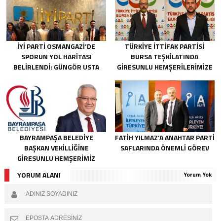
İYİ PARTI OSMANGAZI’DE
TÜRKIYE İTTIFAK PARTISI
SPORUN YOL HARITASI
BURSA TEŞKILATINDA
BELIRLENDI: GÜNGÖR USTA
GIRESUNLU HEMŞERILERIMIZE
BAŞKANLIĞINDA ÇALIŞMALAR
ÖNEMLI GÖREV
BAŞLADI
BAYRAMPAŞA BELEDIYE
FATIH YILMAZ’A ANAHTAR PARTI
BAŞKAN VEKILLIĞINE
SAFLARINDA ÖNEMLI GÖREV
GIRESUNLU HEMŞERIMIZ
İBRAHIM KAHRAMAN SEÇILDI
YORUM ALANI
Yorum Yok