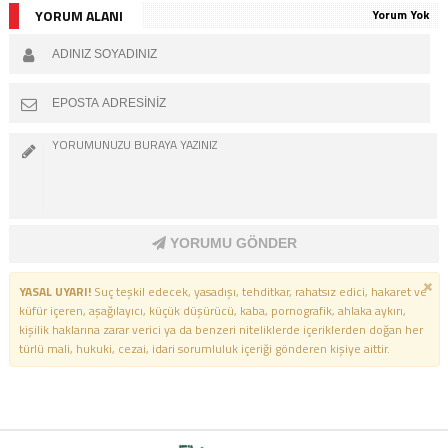
YORUM ALANI
Yorum Yok
YORUMU GÖNDER
YASAL UYARI!
Suç teşkil edecek, yasadışı, tehditkar, rahatsız edici, hakaret ve
küfür içeren, aşağılayıcı, küçük düşürücü, kaba, pornografik, ahlaka aykırı,
kişilik haklarına zarar verici ya da benzeri niteliklerde içeriklerden doğan her
türlü mali, hukuki, cezai, idari sorumluluk içeriği gönderen kişiye aittir.