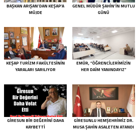
BAŞKAN ARIŞAN’DAN KEŞAP’A
GENEL MÜDÜR ŞAHIN’IN MUTLU
MÜJDE
GÜNÜ
KEŞAP TURIZM FAKÜLTESININ
EMÜR, “ÖĞRENCILERIMIZIN
YARALARI SARILIYOR
HER DAIM YANINDAYIZ”
GIRESUN BIR DEĞERINI DAHA
GIRESUNLU HEMŞEHRIMIZ DR.
KAYBETTI
MUSA ŞAHIN ASALETEN ATANDI