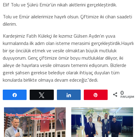
Elif Tolu ve Şükrü Emür’ün nikah akitlerini gerçekleştirdik.
Tolu ve Emür ailelerimize hayırlı olsun. Çiftimize iki cihan saadeti
dilerim.
Kardeşimiz Fatih Külekçi ile kızımız Gülsen Aydın’ın yuva
kurmalarında ilk adım olan isteme merasimi gerçekleştirdik.Hayırlı
bir işe öncülük etmek ve vesile olmaktan büyük mutluluk
duyuyorum. Genç çiftimize ömür boyu mutluluklar diliyor, iki
aileye de hayırlara vesile olmasını temenni ediyorum. Bizlerde
gerek şahsen gerekse belediye olarak ihtiyaç duyulan tüm
konularda birlikte olmaya devam edeceğiz.”dedi.
0
Paylaş
Tweetle
Paylaş
Pin
PAYLAŞIML