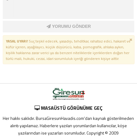
YORUMU GÖNDER
YASAL UYARI!
Suç teşkil edecek, yasadışı, tehditkar, rahatsız edici, hakaret ve
küfür içeren, aşağılayıcı, küçük düşürücü, kaba, pornografik, ahlaka aykırı,
kişilik haklarına zarar verici ya da benzeri niteliklerde içeriklerden doğan her
türlü mali, hukuki, cezai, idari sorumluluk içeriği gönderen kişiye aittir.
MASAÜSTÜ GÖRÜNÜME GEÇ
Her hakkı saklıdır. BursaGiresunHavadis.com'dan kaynak gösterilmeden
alıntı yapılamaz. Haberlere yazılan yorumlardan kullanıcılar, köşe
yazılarından ise yazarları sorumludur. Copyright © 2009