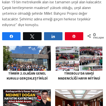
kalan 19 bin metrekarelik alan ise tamamen yeşil alan kalacaktır.
Çarpık kentleşmenin maalesef yüksek olduğu, yeşil alanın
yeterince olmadığı şehirde Millet Bahçesi Projesi değer
katacaktır. Şehrimiz adına emeği geçen herkese teşekkür
ediyoruz” diye konuştu.
0
Paylaş
Tweetle
Paylaş
Pin
PAYLAŞIML
TİMBİR 2.OLAĞAN GENEL
TIREBOLU’DA VAHŞI
KURULU GERÇEKLEŞTIRILDI
MADENCILIĞI HAYIR MITINGI