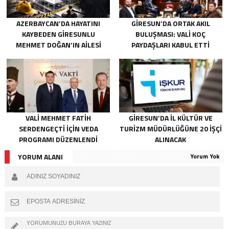
AZERBAYCAN’DA HAYATINI
GIRESUN’DA ORTAK AKIL
KAYBEDEN GIRESUNLU
BULUŞMASI: VALI KOÇ
MEHMET DOĞAN’IN AILESI
PAYDAŞLARI KABUL ETTI
ADALET ARIYOR
VALI MEHMET FATIH
GIRESUN’DA İL KÜLTÜR VE
SERDENGEÇTI İÇIN VEDA
TURIZM MÜDÜRLÜĞÜNE 20 İŞÇI
PROGRAMI DÜZENLENDI
ALINACAK
YORUM ALANI
Yorum Yok