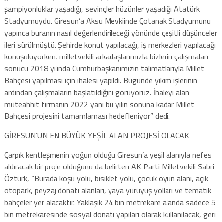
şampiyonluklar yaşadığı, sevinçler hüzünler yaşadığı Atatürk
Stadyumuydu. Giresun’a Aksu Mevkiinde Çotanak Stadyumunu
yapınca buranın nasıl değerlendirileceği yönünde çeşitli düşünceler
ileri sürülmüştü. Şehirde konut yapılacağı, iş merkezleri yapılacağı
konuşuluyorken, milletvekili arkadaşlarımızla bizlerin çalışmaları
sonucu 2018 yılında Cumhurbaşkanımızın talimatlarıyla Millet
Bahçesi yapılması için ihalesi yapıldı. Bugünde yıkım işlerinin
ardından çalışmaların başlatıldığını görüyoruz. İhaleyi alan
müteahhit firmanın 2022 yani bu yılın sonuna kadar Millet
Bahçesi projesini tamamlaması hedefleniyor” dedi.
GİRESUN’UN EN BÜYÜK YEŞİL ALAN PROJESİ OLACAK
Çarpık kentleşmenin yoğun olduğu Giresun’a yeşil alanıyla nefes
aldıracak bir proje olduğunu da belirten AK Parti Milletvekili Sabri
Öztürk, “Burada koşu yolu, bisiklet yolu, çocuk oyun alanı, açık
otopark, peyzaj donatı alanları, yaya yürüyüş yolları ve tematik
bahçeler yer alacaktır. Yaklaşık 24 bin metrekare alanda sadece 5
bin metrekaresinde sosyal donatı yapıları olarak kullanılacak, geri