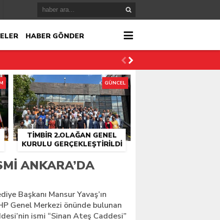
ELER
HABER GÖNDER
İM
GÜNCEL
TİMBİR 2.OLAĞAN GENEL
KURULU GERÇEKLEŞTIRILDI
r
İSMI ANKARA’DA
çlandı
diye Başkanı Mansur Yavaş’ın
MHP Genel Merkezi önünde bulunan
esi’nin ismi “Sinan Ateş Caddesi”