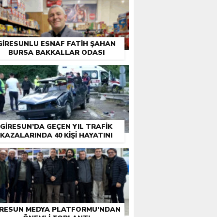
GIRESUNLU ESNAF FATIH ŞAHAN
BURSA BAKKALLAR ODASI
EÇIMLERI ÖNCESI DESTEK İSTEDI
GIRESUN’DA GEÇEN YIL TRAFIK
KAZALARINDA 40 KIŞI HAYATINI
KAYBETTI
IRESUN MEDYA PLATFORMU’NDAN