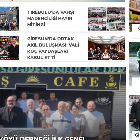
TIREBOLU’DA VAHŞI
MADENCILIĞI HAYIR
MITINGI
GIRESUN’DA ORTAK
S
AKIL BULUŞMASI: VALI
KOÇ PAYDAŞLARI
KABUL ETTI
G
RNEĞI PIKNIK ŞÖLENI YOĞUN
KÖYÜ DERNEĞI İLK GENEL