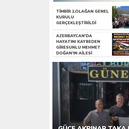
TİMBİR 2.OLAĞAN GENEL
KURULU
GERÇEKLEŞTIRILDI
AZERBAYCAN’DA
HAYATINI KAYBEDEN
GIRESUNLU MEHMET
DOĞAN’IN AILESI
ADALET ARIYOR
6. GÜCE TEKKEKÖY DE
GÜCE AKPINAR TAKA 