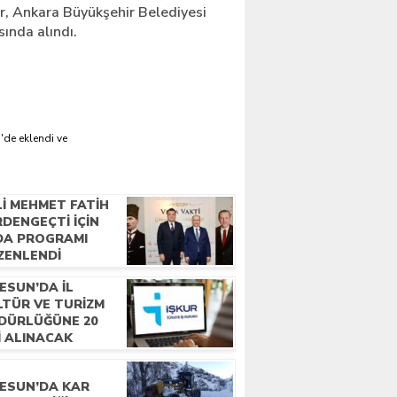
rar, Ankara Büyükşehir Belediyesi
sında alındı.
'de eklendi ve
LI MEHMET FATIH
DENGEÇTI İÇIN
DA PROGRAMI
ZENLENDI
ESUN’DA İL
LTÜR VE TURIZM
DÜRLÜĞÜNE 20
I ALINACAK
RESUN’DA KAR