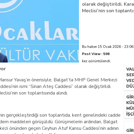
olarak değiştirildi. Ka
Meclisi’nin son toplantı
azi’de hayatını kaybetti
Bu haber 15 Ocak 2026 - 23:06 
Post View :
598
kez görüntülendi.
yor
VA
SER
ansur Yavaş’ın önerisiyle, Balgat’ta MHP Genel Merkezi
VE
esi’nin ismi “Sinan Ateş Caddesi” olarak değiştirildi.
DÜ
lisi’nin son toplantısında alındı.
GIR
KÜ
MÜ
İŞÇ
in gerçekleştirdiği son toplantıda, kent genelindeki cadde
ündem maddeleri görüşüldü. Görüşmelerin ardından, Balgat
ezi önünden geçen Ceyhun Atuf Kansu Caddesi’nin adının
GI