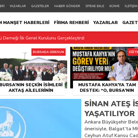
ERİ
YAZARLAR
GAZETELER
HABER GÖNDER
SİTENE EKLE
KÜNYE
İLETİŞİM
M MANŞET HABERLERİ
FİRMA REHBERİ
YAZARLAR
GAZET
 Derneği İlk Genel Kurulunu Gerçekleştirdi
KÜNYE
İLETİŞİM
ri Aktaş Ailelerinin Düğününde Buluştu
BURSADA GİRESUN
EĞİT
estek: “O, Bursa’nın Değeridir”
urulu Gerçekleştirildi
BURSA’NIN SEÇKIN İSIMLERI
MUSTAFA KAHYA’YA TAM
i Piknik Şöleni Yoğun Katılımla Gerçekleşti
AKTAŞ AILELERININ
DESTEK: “O, BURSA’NIN
DÜĞÜNÜNDE BULUŞTU
DEĞERIDIR”
yla Festivali 29.Otçu Göçü Yayla Festivali Görecik Yaylası’nda Başlıyo
SINAN ATEŞ 
YAŞATILIYOR
lülerin Horonla Başlayan Piknik Şöleni, Geleceğe Atılan Temellerle Ta
Ankara Büyükşehir Bele
ce Yaylada Değil, Bursa’da da Gösterilmeli
önerisiyle, Balgat’ta 
Ceyhun Atuf Kansu Cadd
yecanı Başladı: Görecik Yaylasında Büyük Buluşma”