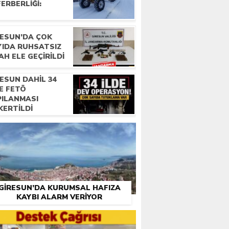
ERBERLIĞI:
RESUN’DA ÇOK
YIDA RUHSATSIZ
AH ELE GEÇIRILDI
ESUN DAHIL 34
E FETÖ
PILANMASI
KERTILDI
GIRESUN’DA KURUMSAL HAFIZA
KAYBI ALARM VERIYOR