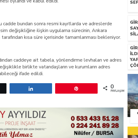
esi oylandı ve kabul edildi.
SEF
GI
u cadde bundan sonra resmi kayıtlarda ve adreslerde
SA
sim değişikliğine ilişkin uygulama sürecinin, Ankara
SIL
eri tarafından kısa süre içerisinde tamamlanması bekleniyor.
GIR
ILD
ardından caddeye ait tabela, yönlendirme levhaları ve adres
YA
ÇÖ
Değişiklikle birlikte vatandaşların ve kurumların adres
bileceği ifade edildi.
0
etle
Paylaş
Pin
PAYLAŞIMLAR