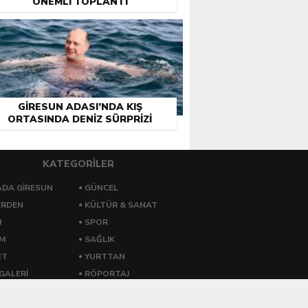
ÖNEMLI TOPLANTI
GIRESUN ADASI’NDA KIŞ
ORTASINDA DENIZ SÜRPRIZI
KATEGORİLER
DA GİRESUN
GÜNCEL
ERDEN
KÜLTÜR & SANAT
M
SPOR
ZM
SAĞLIK
ET
YURTTAN
GALERİ
RÖPORTAJ