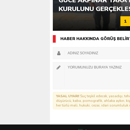
6. GÜCE TEKKEKÖY DE
GÜCE AKPINAR TAKA 
KATILIMLA GERÇEKLE
KURULUNU GERÇEKLE
1
HABER HAKKINDA GÖRÜŞ BELİR
YASAL UYARI!
Suç teşkil edecek, yasadışı, tehd
düşürücü, kaba, pornografik, ahlaka aykırı, kişi
her türlü mali, hukuki, cezai, idari sorumluluk i