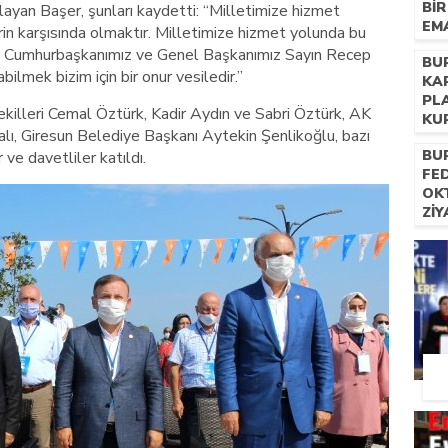
BI
layan Başer, şunları kaydetti: “Milletimize hizmet
EM
in karşısında olmaktır. Milletimize hizmet yolunda bu
pan Cumhurbaşkanımız ve Genel Başkanımız Sayın Recep
BU
ilmek bizim için bir onur vesiledir.”
KA
PL
killeri Cemal Öztürk, Kadir Aydın ve Sabri Öztürk, AK
KU
lı, Giresun Belediye Başkanı Aytekin Şenlikoğlu, bazı
BU
 ve davetliler katıldı.
FE
OK
ZI