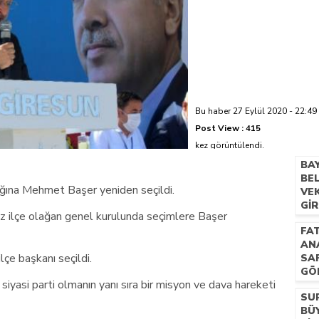
azi’de hayatını kaybetti
Bu haber 27 Eylül 2020 - 22:49 
Post View :
415
kez görüntülendi.
BA
BE
ığına Mehmet Başer yeniden seçildi.
VEK
GI
z ilçe olağan genel kurulunda seçimlere Başer
HEM
FAT
KA
AN
çe başkanı seçildi.
SA
GÖ
 siyasi parti olmanın yanı sıra bir misyon ve dava hareketi
SU
BÜY