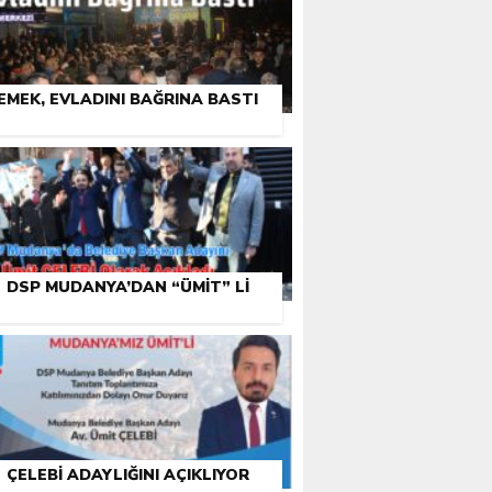
EMEK, EVLADINI BAĞRINA BASTI
DSP MUDANYA’DAN “ÜMIT” LI
ÇELEBI ADAYLIĞINI AÇIKLIYOR