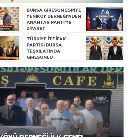
BURSA GIRESUN ESPIYE
YENIKÖY DERNEĞI’NDEN
ANAHTAR PARTI’YE
ZIYARET
TÜRKIYE İTTIFAK
PARTISI BURSA
TEŞKILATINDA
GIRESUNLU
HEMŞERILERIMIZE
ÖNEMLI GÖREV