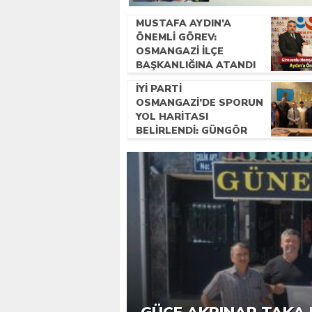
MUSTAFA AYDIN’A
ÖNEMLI GÖREV:
OSMANGAZI İLÇE
BAŞKANLIĞINA ATANDI
İYİ PARTI
OSMANGAZI’DE SPORUN
YOL HARITASI
BELIRLENDI: GÜNGÖR
USTA BAŞKANLIĞINDA
ÇALIŞMALAR BAŞLADI