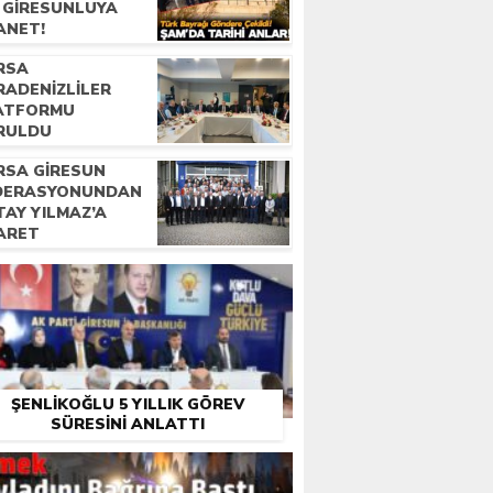
R GIRESUNLUYA
ANET!
RSA
RADENIZLILER
ATFORMU
RULDU
RSA GIRESUN
DERASYONUNDAN
TAY YILMAZ’A
YARET
ŞENLIKOĞLU 5 YILLIK GÖREV
SÜRESINI ANLATTI