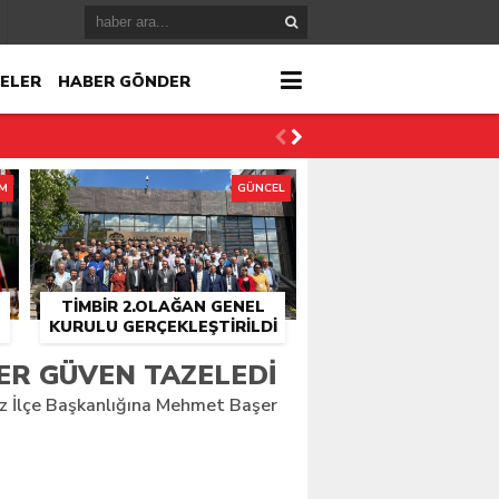
ELER
HABER GÖNDER
İM
GÜNCEL
TİMBİR 2.OLAĞAN GENEL
KURULU GERÇEKLEŞTIRILDI
r
R GÜVEN TAZELEDI
z İlçe Başkanlığına Mehmet Başer
çlandı