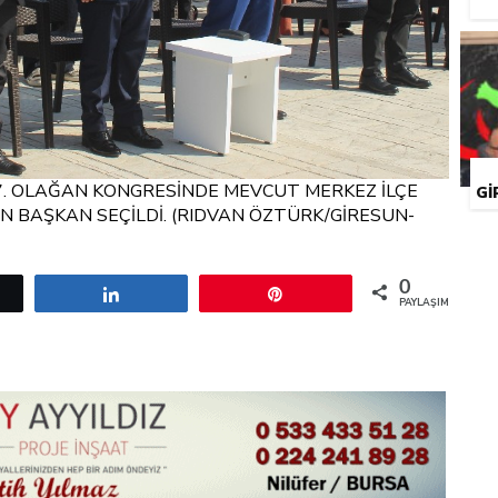
 7. OLAĞAN KONGRESİNDE MEVCUT MERKEZ İLÇE
GI
 BAŞKAN SEÇİLDİ. (RIDVAN ÖZTÜRK/GİRESUN-
0
etle
Paylaş
Pin
PAYLAŞIMLAR