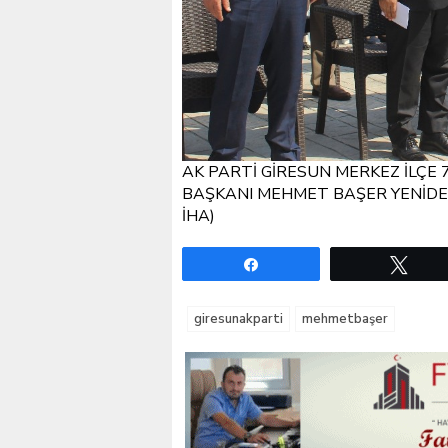
AK PARTİ GİRESUN MERKEZ İLÇE
BAŞKANI MEHMET BAŞER YENİDEN
İHA)
Paylaş
Twe
giresunakparti
mehmetbaşer