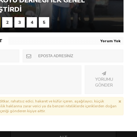
RNEĞI PIKNIK ŞÖLENI YOĞUN
KÖYÜ DERNEĞI İLK GENEL
ŞTI
ŞTIRDI
2
3
4
5
T
Yorum Yok
YORUMU
GÖNDER
itkar, rahatsız edici, hakaret ve küfür içeren, aşağılayıcı, küçük
lik haklarına zarar verici ya da benzeri niteliklerde içeriklerden doğan
çeriği gönderen kişiye aittir.