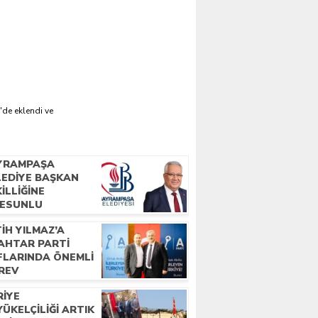
'de eklendi ve
YRAMPAŞA
LEDIYE BAŞKAN
ILLIĞINE
RESUNLU
ŞERIMIZ İBRAHIM
IH YILMAZ’A
HRAMAN SEÇILDI
AHTAR PARTI
FLARINDA ÖNEMLI
REV
RIYE
ÜKELÇILIĞI ARTIK