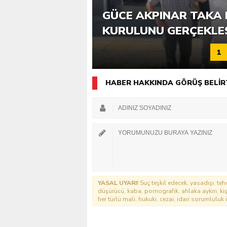
6. GÜCE TEKKEKÖY DE
GÜCE AKPINAR TAKA 
KATILIMLA GERÇEKLE
KURULUNU GERÇEKLE
1
HABER HAKKINDA GÖRÜŞ BELİR
YASAL UYARI!
Suç teşkil edecek, yasadışı, tehd
düşürücü, kaba, pornografik, ahlaka aykırı, kişi
her türlü mali, hukuki, cezai, idari sorumluluk i