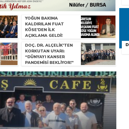
YOĞUN BAKIMA
KALDIRILAN FUAT
KÖSE’DEN İLK
AÇIKLAMA GELDI!
D
DOÇ. DR. ALÇELIK’TEN
KORKUTAN UYARI:
“DÜNYAYI KANSER
PANDEMISI BEKLIYOR!”