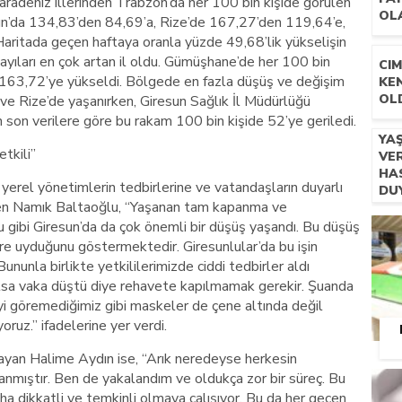
radeniz illerinden Trabzon’da her 100 bin kişide görülen
OL
un’da 134,83’den 84,69’a, Rize’de 167,27’den 119,64’e,
Haritada geçen haftaya oranla yüzde 49,68’lik yükselişin
ıları en çok artan il oldu. Gümüşhane’de her 100 bin
CIM
 163,72’ye yükseldi. Bölgede en fazla düşüş ve değişim
KE
OL
 ve Rize’de yaşanırken, Giresun Sağlık İl Müdürlüğü
n son verilere göre bu rakam 100 bin kişide 52’ye geriledi.
YA
tkili”
VE
HAS
yerel yönetimlerin tedbirlerine ve vatandaşların duyarlı
DU
eden Namık Baltaoğlu, “Yaşanan tam kapanma ve
VA
YA
 gibi Giresun’da da çok önemli bir düşüş yaşandı. Bu düşüş
ere uyduğunu göstermektedir. Giresunlular’da bu işin
 Bununla birlikte yetkililerimizde ciddi tedbirler aldı
lsa vaka düştü diye rehavete kapılmamak gerekir. Şuanda
i göremediğimiz gibi maskeler de çene altında değil
yoruz.” ifadelerine yer verdi.
ayan Halime Aydın ise, “Arık neredeyse herkesin
alanmıştır. Ben de yakalandım ve oldukça zor bir süreç. Bu
ha dikkatli ve temkinli olmaya çalışıyor. Bu da her geçen