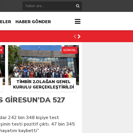
ELER
HABER GÖNDER
İM
GÜNCEL
TİMBİR 2.OLAĞAN GENEL
KURULU GERÇEKLEŞTIRILDI
r
 GIRESUN’DA 527
çlandı
ar 242 bin 348 kişiye test
şinin testi pozitif çıktı. 47 bin 345
i hayatını kaybetti”