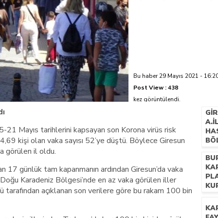
azi’de hayatını kaybetti
Bu haber 29 Mayıs 2021 - 16:20
Post View :
438
kez görüntülendi.
dı
GI
A.
15-21 Mayıs tarihlerini kapsayan son Korona virüs risk
HA
84,69 kişi olan vaka sayısı 52’ye düştü. Böylece Giresun
BÖ
ŞEF
 görülen il oldu.
BU
HA
KA
n 17 günlük tam kapanmanın ardından Giresun’da vaka
PL
k Doğu Karadeniz Bölgesi’nde en az vaka görülen iller
KU
ğü tarafından açıklanan son verilere göre bu rakam 100 bin
KA
FAY