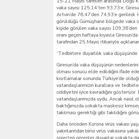
15-21 Mayıs tarihleri arasında Doğu Ka
vaka sayısı 125,14’ten 93,73’e, Gires
Artvin’de 78,47’den 74,93’e geriledi. 
görüldüğü Gümüşhane bölgede vaka say
kişide görülen vaka sayısı 109,38’den
oranı geçen haftaya kıyasla Giresun’da
tarafından 25 Mayıs itibariyle açıklana
“Tedbirlere duyarlılık vaka düşüşünde e
Giresun’da vaka düşüşünün nedenlerini 
olması sonucu elde edildiğini ifade 
kısıtlamalar sonunda Türkiye’de olduğu
vatandaşlarımızın kurallara ve tedbirl
ciddiyetini iyice kavradığını gösteriyor.
vatandaşlarımızda uydu. Ancak nasıl o
baktığımızda sokakta maskesiz kimsey
takılması gerektiği gibi takıldığını görü
Daha önceden Korona virüs vakası yaş
yakınlarından birisi virüs vakasına yak
süreçleri görenler duyanlar sokakta da