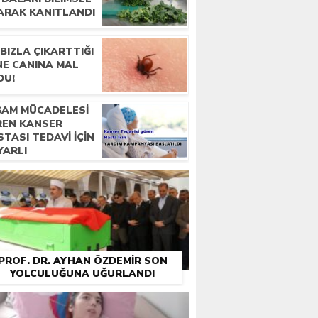
ARAK KANITLANDI
BIZLA ÇIKARTTIĞI
NE CANINA MAL
DU!
ŞAM MÜCADELESI
REN KANSER
TASI TEDAVI IÇIN
YARLI
TANDAŞLARDAN
RDIM BEKLIYOR
PROF. DR. AYHAN ÖZDEMIR SON
YOLCULUĞUNA UĞURLANDI