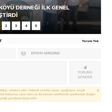
RNEĞI PIKNIK ŞÖLENI YOĞUN
KÖYÜ DERNEĞI İLK GENEL
ŞTI
ŞTIRDI
2
3
4
5
T
Yorum Yok
YORUMU
GÖNDER
itkar, rahatsız edici, hakaret ve küfür içeren, aşağılayıcı, küçük
lik haklarına zarar verici ya da benzeri niteliklerde içeriklerden doğan
çeriği gönderen kişiye aittir.