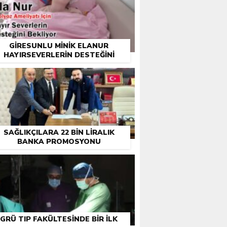
GIRESUNLU MINIK ELANUR
HAYIRSEVERLERIN DESTEĞINI
BEKLIYOR
SAĞLIKÇILARA 22 BIN LIRALIK
BANKA PROMOSYONU
GRÜ TIP FAKÜLTESINDE BIR ILK