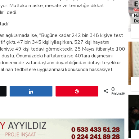
diyor. Mutlaka maske, mesafe ve temizliğe dikkat
ır” dedi.
ladı”
lan açıklamada ise, “Bugüne kadar 242 bin 348 kişiye test
if çıktı. 47 bin 345 kişi iyileşirken, 527 kişi hayatını
edeniyle 49 kişi tedavi görmektedir. 25 Mayıs itibariyle 100
ye düştü. Önümüzdeki haftalarda ise 40’lara düşmesini
döneminde vatandaşların duyarlılığından dolayı teşekkür
n alınan tedbirlere uygulanması konusunda hassasiyet
0
etle
Paylaş
Pin
PAYLAŞIMLAR