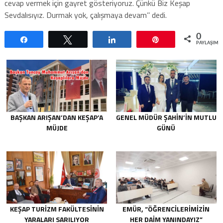
cevap vermek için gayret gösteriyoruz. Çünkü Biz Keşap
Sevdalısıyız. Durmak yok, çalışmaya devam’’ dedi.
0
Paylaş
Tweetle
Paylaş
Pin
PAYLAŞIML
BAŞKAN ARIŞAN’DAN KEŞAP’A
GENEL MÜDÜR ŞAHIN’IN MUTLU
MÜJDE
GÜNÜ
KEŞAP TURIZM FAKÜLTESININ
EMÜR, “ÖĞRENCILERIMIZIN
YARALARI SARILIYOR
HER DAIM YANINDAYIZ”