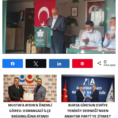
0
Paylaş
Tweetle
Paylaş
Pin
PAYLAŞIML
MUSTAFA AYDIN’A ÖNEMLI
BURSA GIRESUN ESPIYE
GÖREV: OSMANGAZI İLÇE
YENIKÖY DERNEĞI’NDEN
BAŞKANLIĞINA ATANDI
ANAHTAR PARTI’YE ZIYARET