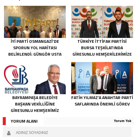
İYİ PARTI OSMANGAZI’DE
TÜRKIYE İTTIFAK PARTISI
SPORUN YOL HARITASI
BURSA TEŞKILATINDA
BELIRLENDI: GÜNGÖR USTA
GIRESUNLU HEMŞERILERIMIZE
BAŞKANLIĞINDA ÇALIŞMALAR
ÖNEMLI GÖREV
BAŞLADI
BAYRAMPAŞA BELEDIYE
FATIH YILMAZ’A ANAHTAR PARTI
BAŞKAN VEKILLIĞINE
SAFLARINDA ÖNEMLI GÖREV
GIRESUNLU HEMŞERIMIZ
İBRAHIM KAHRAMAN SEÇILDI
YORUM ALANI
Yorum Yok