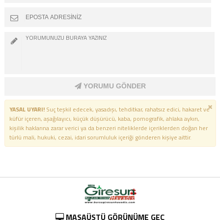
YORUMU GÖNDER
YASAL UYARI!
Suç teşkil edecek, yasadışı, tehditkar, rahatsız edici, hakaret ve
küfür içeren, aşağılayıcı, küçük düşürücü, kaba, pornografik, ahlaka aykırı,
kişilik haklarına zarar verici ya da benzeri niteliklerde içeriklerden doğan her
türlü mali, hukuki, cezai, idari sorumluluk içeriği gönderen kişiye aittir.
MASAÜSTÜ GÖRÜNÜME GEÇ