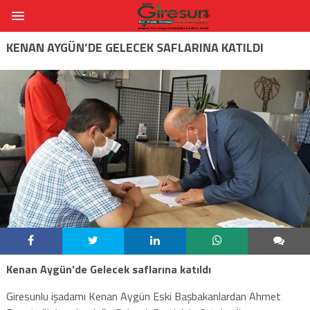
KENAN AYGÜN’DE GELECEK SAFLARINA KATILDI
Kenan Aygün’de Gelecek saflarına katıldı
Giresunlu işadamı Kenan Aygün Eski Başbakanlardan Ahmet