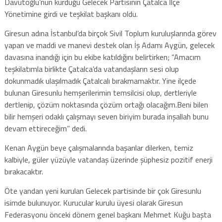
Davutoğlu’nun kurduğu Gelecek Partisinin Çatalca İlçe
Yönetimine girdi ve teşkilat başkanı oldu.
Giresun adına İstanbul’da birçok Sivil Toplum kuruluşlarında görev
yapan ve maddi ve manevi destek olan İş Adamı Aygün, gelecek
davasına inandığı için bu ekibe katıldığını belirtirken; “Amacım
teşkilatımla birlikte Çatalca’da vatandaşların sesi olup
dokunmadık ulaşılmadık Çatalcalı bırakmamaktır. Yine ilçede
bulunan Giresunlu hemşerilerimin temsilcisi olup, dertleriyle
dertlenip, çözüm noktasında çözüm ortağı olacağım.Beni bilen
bilir hemşeri odaklı çalışmayı seven biriyim burada inşallah bunu
devam ettireceğim” dedi.
Kenan Aygün beye çalışmalarında başarılar dilerken, temiz
kalbiyle, güler yüzüyle vatandaş üzerinde şüphesiz pozitif enerji
bırakacaktır.
Öte yandan yeni kurulan Gelecek partisinde bir çok Giresunlu
isimde bulunuyor. Kurucular kurulu üyesi olarak Giresun
Federasyonu önceki dönem genel başkanı Mehmet Kuğu başta