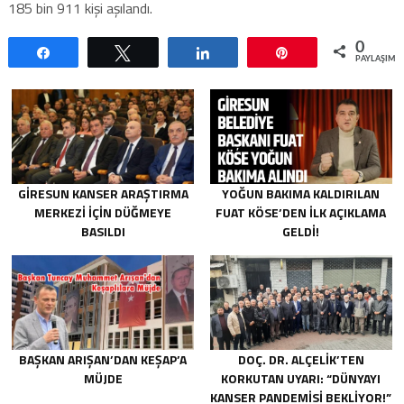
185 bin 911 kişi aşılandı.
0
Paylaş
Tweetle
Paylaş
Pin
PAYLAŞIML
GIRESUN KANSER ARAŞTIRMA
YOĞUN BAKIMA KALDIRILAN
MERKEZI İÇIN DÜĞMEYE
FUAT KÖSE’DEN İLK AÇIKLAMA
BASILDI
GELDI!
BAŞKAN ARIŞAN’DAN KEŞAP’A
DOÇ. DR. ALÇELIK’TEN
MÜJDE
KORKUTAN UYARI: “DÜNYAYI
KANSER PANDEMISI BEKLIYOR!”