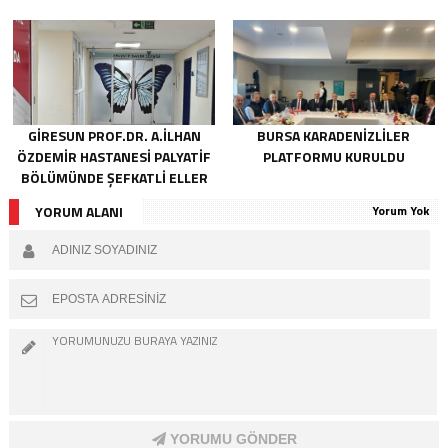
GIRESUN PROF.DR. A.İLHAN
BURSA KARADENIZLILER
ÖZDEMIR HASTANESI PALYATIF
PLATFORMU KURULDU
BÖLÜMÜNDE ŞEFKATLI ELLER
HAYATA DOKUNUYOR
YORUM ALANI
Yorum Yok
YORUMU GÖNDER