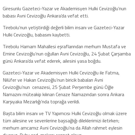
Giresunlu Gazeteci-Yazar ve Akademisyen Hulki Cevizoğlu’nun
babası Avni Cevizoğlu Ankara’da vefat etti.
Tirebolu’nun yetiştirdiği değerli bilim insanı ve Gazeteci-Yazar
Hulki Cevizoğlu, babasını kaybetti.
Tirebolu Hamam Mahallesi eşraflarından merhum Mustafa ve
Emine Cevizoğlu’nun oğulları Avni Cevizoğlu, 24 Şubat Çarşamba
günü Ankara’da vefat ederek, ailesini yasa boğdu.
Gazeteci-Yazar ve Akademisyen Hulki Cevizoğlu ile Fatma,
Nilüfer ve Hakan Cevizoğlu’nun biricik babaları Avni
Cevizoğlu’nun cenazesi, 25 Şubat Perşembe günü Öğle
Namazını müteakip kılınan Cenaze Namazından sonra Ankara
Karşıyaka Mezarlığı’nda toprağa verildi.
Başta bilim insanı ve TV Yapımcısı Hulki Cevizoğlu olmak üzere
tüm ailesine ve sevenlerine başsağlığı dileklerimizi iletirken;
merhum amcamız Avni Cevizoğlu’na da Allah rahmet eylesin
diyoruz. Ruhu şad, mekanı cennet olsun.