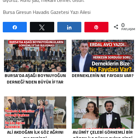
Bursa Giresun Havadis Gazetesi Yazı Ailesi
0
Paylaş
Tweetle
Paylaş
Pin
PAYLAŞIML
BURSA’DA AŞAĞI BOYNUYOĞUN
DERNEKLERIN NE FAYDASI VAR?
DERNEĞI’NDEN BÜYÜK İFTAR
ALI AKDOĞAN İLK GÖZ AĞRINI
AV.ÜMIT ÇELEBI GÖRKEMLI BIR