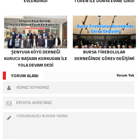
EVLENDIRDI
TÖREN ILE DÜNYA EVINE GIRDI
ŞENYUVA KÖYÜ DERNEĞI
BURSA TIREBOLULAR
KURUCU BAŞKAN KORKUDAN ILE
DERNEĞINDE GÖREV DEĞIŞIMI
YOLA DEVAM DEDI
YORUM ALANI
Yorum Yok