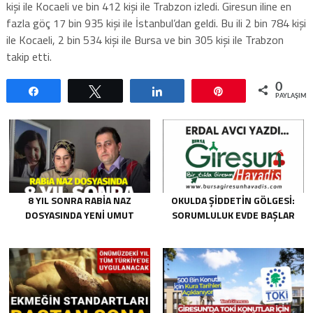
kişi ile Kocaeli ve bin 412 kişi ile Trabzon izledi. Giresun iline en
fazla göç 17 bin 935 kişi ile İstanbul’dan geldi. Bu ili 2 bin 784 kişi
ile Kocaeli, 2 bin 534 kişi ile Bursa ve bin 305 kişi ile Trabzon
takip etti.
0
Paylaş
Tweetle
Paylaş
Pin
PAYLAŞIML
8 YIL SONRA RABIA NAZ
OKULDA ŞIDDETIN GÖLGESI:
DOSYASINDA YENI UMUT
SORUMLULUK EVDE BAŞLAR