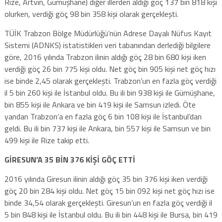
Rize, Artvin, Gümüşhane) diğer illerden aldığı göç 137 bin 818 kişi
olurken, verdiği göç 98 bin 358 kişi olarak gerçekleşti.
TÜİK Trabzon Bölge Müdürlüğü’nün Adrese Dayalı Nüfus Kayıt
Sistemi (ADNKS) istatistikleri veri tabanından derlediği bilgilere
göre, 2016 yılında Trabzon ilinin aldığı göç 28 bin 680 kişi iken
verdiği göç 26 bin 775 kişi oldu. Net göç bin 905 kişi net göç hızı
ise binde 2,45 olarak gerçekleşti. Trabzon’un en fazla göç verdiği
il 5 bin 260 kişi ile İstanbul oldu. Bu ili bin 938 kişi ile Gümüşhane,
bin 855 kişi ile Ankara ve bin 419 kişi ile Samsun izledi. Öte
yandan Trabzon’a en fazla göç 6 bin 108 kişi ile İstanbul’dan
geldi. Bu ili bin 737 kişi ile Ankara, bin 557 kişi ile Samsun ve bin
499 kişi ile Rize takip etti.
GİRESUN’A 35 BİN 376 KİŞİ GÖÇ ETTİ
2016 yılında Giresun ilinin aldığı göç 35 bin 376 kişi iken verdiği
göç 20 bin 284 kişi oldu. Net göç 15 bin 092 kişi net göç hızı ise
binde 34,54 olarak gerçekleşti. Giresun’un en fazla göç verdiği il
5 bin 848 kişi ile İstanbul oldu. Bu ili bin 448 kişi ile Bursa, bin 419