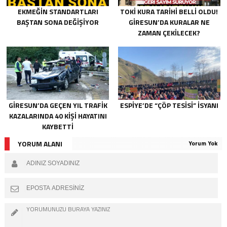
EKMEĞIN STANDARTLARI
TOKİ KURA TARIHI BELLI OLDU!
BAŞTAN SONA DEĞIŞIYOR
GIRESUN’DA KURALAR NE
ZAMAN ÇEKILECEK?
GIRESUN’DA GEÇEN YIL TRAFIK
ESPIYE’DE “ÇÖP TESISI” İSYANI
KAZALARINDA 40 KIŞI HAYATINI
KAYBETTI
YORUM ALANI
Yorum Yok