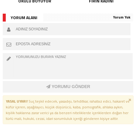
OKULU BOYUYOR
FIRIN KADINI
YORUM ALANI
Yorum Yok
YORUMU GÖNDER
YASAL UYARI!
Suç teşkil edecek, yasadışı, tehditkar, rahatsız edici, hakaret ve
küfür içeren, aşağılayıcı, küçük düşürücü, kaba, pornografik, ahlaka aykırı,
kişilik haklarına zarar verici ya da benzeri niteliklerde içeriklerden doğan her
türlü mali, hukuki, cezai, idari sorumluluk içeriği gönderen kişiye aittir.