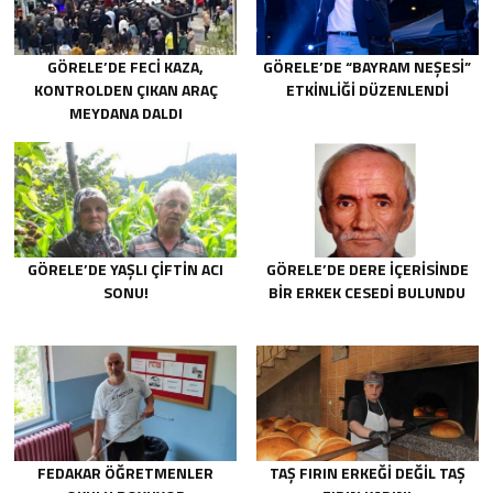
GÖRELE’DE FECI KAZA,
GÖRELE’DE “BAYRAM NEŞESI”
KONTROLDEN ÇIKAN ARAÇ
ETKINLIĞI DÜZENLENDI
MEYDANA DALDI
GÖRELE’DE YAŞLI ÇIFTIN ACI
GÖRELE’DE DERE IÇERISINDE
SONU!
BIR ERKEK CESEDI BULUNDU
FEDAKAR ÖĞRETMENLER
TAŞ FIRIN ERKEĞI DEĞIL TAŞ