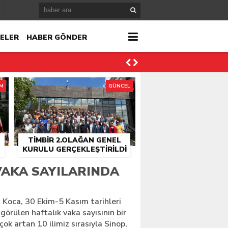
ELER
HABER GÖNDER
İM
GÜNCEL
TİMBİR 2.OLAĞAN GENEL
r
KURULU GERÇEKLEŞTIRILDI
çlandı
VAKA SAYILARINDA
 Koca, 30 Ekim-5 Kasım tarihleri
görülen haftalık vaka sayısının bir
ok artan 10 ilimiz sırasıyla Sinop,