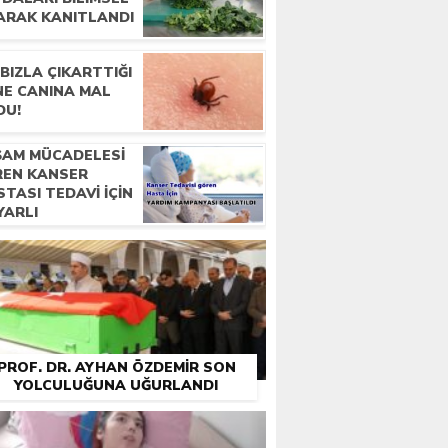
ARAK KANITLANDI
BIZLA ÇIKARTTIĞI
NE CANINA MAL
DU!
ŞAM MÜCADELESI
REN KANSER
TASI TEDAVI IÇIN
YARLI
TANDAŞLARDAN
RDIM BEKLIYOR
PROF. DR. AYHAN ÖZDEMIR SON
YOLCULUĞUNA UĞURLANDI