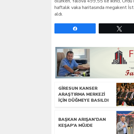
olurken, Yalova 499,55 ile ikinci, Ordu
haftalık vaka haritasında megakent İs
aldı.
Paylaş
Twe
GIRESUN KANSER
ARAŞTIRMA MERKEZI
İÇIN DÜĞMEYE BASILDI
BAŞKAN ARIŞAN’DAN
KEŞAP’A MÜJDE