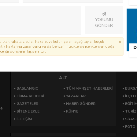
YORUMU
GÖNDER
itkar, rahatsız edici, hakaret ve küfür içeren, aşağılayıcı, küçük
lik haklarına zarar verici ya da benzeri niteliklerde içeriklerden doğan
D
çeriği gönderen kişiye aittir.
ALT
BAŞLANGIÇ
TÜM MANŞET HABERLERİ
BURSA
FİRMA REHBERİ
YAZARLAR
İLÇEL
GAZETELER
HABER GÖNDER
EĞİTİ
re
SİTENE EKLE
KÜNYE
TURİ
İLETİŞİM
SİYAS
FOTO 