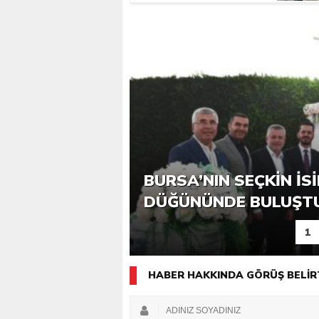
6. GÜCE TEKKEKÖY DE
GÜCE AKPINAR TAKA 
BURSA’NIN SEÇKIN İS
KATILIMLA GERÇEKLE
KURULUNU GERÇEKLE
DÜĞÜNÜNDE BULUŞT
1
HABER HAKKINDA GÖRÜŞ BELİR