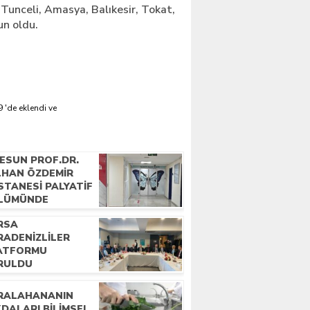
unceli, Amasya, Balıkesir, Tokat,
un oldu.
 'de eklendi ve
RESUN PROF.DR.
İLHAN ÖZDEMIR
STANESI PALYATIF
LÜMÜNDE
KATLI ELLER
RSA
YATA DOKUNUYOR
RADENIZLILER
ATFORMU
RULDU
RALAHANANIN
DALARI BILIMSEL