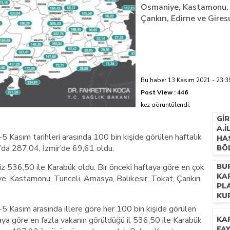
Osmaniye, Kastamonu, T
Çankırı, Edirne ve Gires
Bu haber 13 Kasım 2021 - 23:39
Post View :
446
kez görüntülendi.
GI
A.
5 Kasım tarihleri arasında 100 bin kişide görülen haftalık
HA
’da 287,04, İzmir’de 69,61 oldu.
BÖ
ŞEF
iz 536,50 ile Karabük oldu. Bir önceki haftaya göre en çok
BU
HA
KA
ye, Kastamonu, Tunceli, Amasya, Balıkesir, Tokat, Çankırı,
PL
KU
5 Kasım arasında illere göre her 100 bin kişide görülen
taya göre en fazla vakanın görüldüğü il 536,50 ile Karabük
KA
FAY