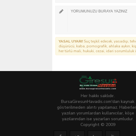
YASAL UYARI!
Suç teşkil edecek, yasadışı, tehd
düşürücü, kaba, pornografik, ahlaka aykırı, kişi
her türlü mali, hukuki, cezai, idari sorumluluk i
Her hakkı saklıdır.
BursaGiresunHavadis.com'dan kaynak
gösterilmeden alıntı yapılamaz. Haberle
yazılan yorumlardan kullanıcılar, köşe
yazılarından ise yazarları sorumludur.
Copyright © 2009