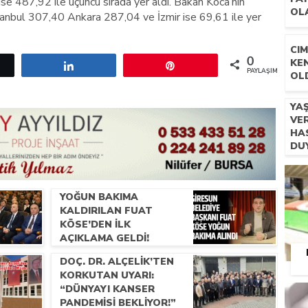
 ise 487,92 ile üçüncü sırada yer aldı. Bakan Koca’nın
OL
tanbul 307,40 Ankara 287,04 ve İzmir ise 69,61 ile yer
CIM
0
KE
etle
Paylaş
Pin
PAYLAŞIMLAR
OL
YA
VE
HAS
DU
VA
YA
YOĞUN BAKIMA
KALDIRILAN FUAT
KÖSE’DEN İLK
AÇIKLAMA GELDI!
DOÇ. DR. ALÇELIK’TEN
KORKUTAN UYARI:
“DÜNYAYI KANSER
PANDEMISI BEKLIYOR!”