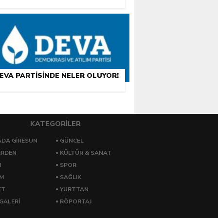
EVA PARTISINDE NELER OLUYOR!
KATEGORİLER
DA GİRESUN
GÜNCEL
ERDEN
KÜLTÜR & SANAT
M
SPOR
ZM
SAĞLIK
ET
YURTTAN
GALERİ
RÖPORTAJ