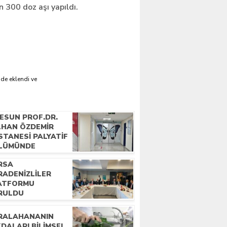
 300 doz aşı yapıldı.
'de eklendi ve
RESUN PROF.DR.
İLHAN ÖZDEMIR
STANESI PALYATIF
LÜMÜNDE
KATLI ELLER
RSA
YATA DOKUNUYOR
RADENIZLILER
ATFORMU
RULDU
RALAHANANIN
DALARI BILIMSEL