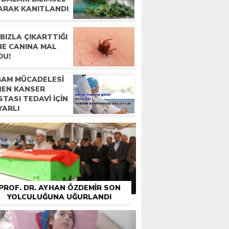
ARAK KANITLANDI
BIZLA ÇIKARTTIĞI
NE CANINA MAL
DU!
ŞAM MÜCADELESI
REN KANSER
TASI TEDAVI IÇIN
YARLI
TANDAŞLARDAN
RDIM BEKLIYOR
PROF. DR. AYHAN ÖZDEMIR SON
YOLCULUĞUNA UĞURLANDI