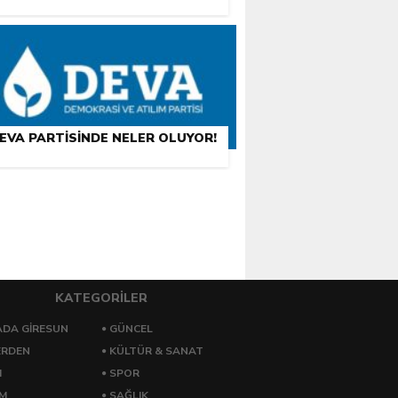
EVA PARTISINDE NELER OLUYOR!
KATEGORİLER
DA GİRESUN
GÜNCEL
ERDEN
KÜLTÜR & SANAT
M
SPOR
ZM
SAĞLIK