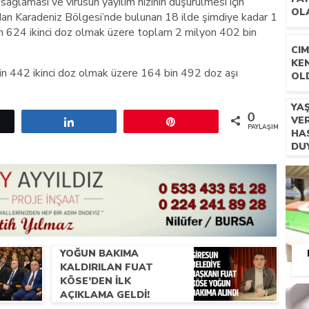
ğlaması ve virüsün yayılım hızının düşürülmesi için
OL
ndan Karadeniz Bölgesi’nde bulunan 18 ilde şimdiye kadar 1
in 624 ikinci doz olmak üzere toplam 2 milyon 402 bin
CIM
KE
bin 442 ikinci doz olmak üzere 164 bin 492 doz aşı
OL
YA
0
VE
etle
Paylaş
Pin
PAYLAŞIMLAR
HAS
DU
VA
YA
YOĞUN BAKIMA
KALDIRILAN FUAT
KÖSE’DEN İLK
AÇIKLAMA GELDI!