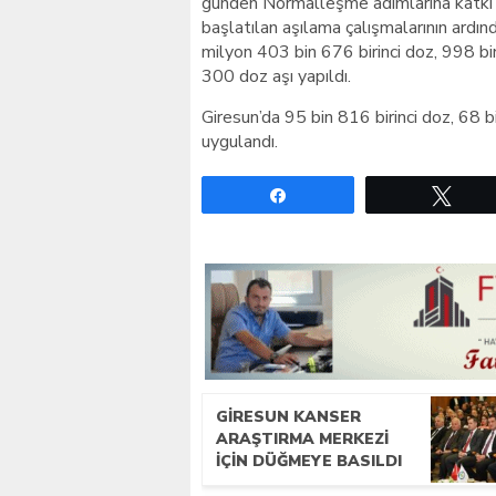
günden Normalleşme adımlarına katkı sa
başlatılan aşılama çalışmalarının ardı
milyon 403 bin 676 birinci doz, 998 b
300 doz aşı yapıldı.
Giresun’da 95 bin 816 birinci doz, 68 
uygulandı.
Paylaş
Twe
GIRESUN KANSER
ARAŞTIRMA MERKEZI
İÇIN DÜĞMEYE BASILDI