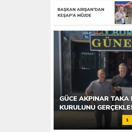
BAŞKAN ARIŞAN’DAN
KEŞAP’A MÜJDE
6. GÜCE TEKKEKÖY DE
GÜCE AKPINAR TAKA 
KATILIMLA GERÇEKLE
KURULUNU GERÇEKLE
1