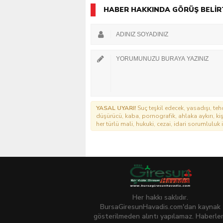
HABER HAKKINDA GÖRÜŞ BELİR
YASAL UYARI!
Suç teşkil edecek, yasadışı, tehd
düşürücü, kaba, pornografik, ahlaka aykırı, kişi
her türlü mali, hukuki, cezai, idari sorumluluk i
Her hakkı saklıdır.
BursaGiresunHavadis.com'dan kaynak
gösterilmeden alıntı yapılamaz. Haberle