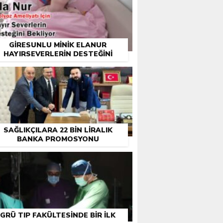
GIRESUNLU MINIK ELANUR
HAYIRSEVERLERIN DESTEĞINI
BEKLIYOR
SAĞLIKÇILARA 22 BIN LIRALIK
BANKA PROMOSYONU
GRÜ TIP FAKÜLTESINDE BIR ILK