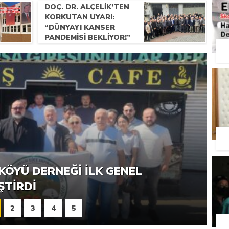
DOÇ. DR. ALÇELIK’TEN
KORKUTAN UYARI:
“DÜNYAYI KANSER
PANDEMISI BEKLIYOR!”
RNEĞI PIKNIK ŞÖLENI YOĞUN
KÖYÜ DERNEĞI İLK GENEL
ŞTI
ŞTIRDI
2
3
4
5