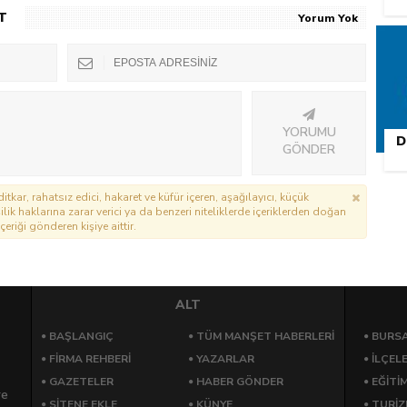
T
Yorum Yok
YORUMU
D
GÖNDER
itkar, rahatsız edici, hakaret ve küfür içeren, aşağılayıcı, küçük
lik haklarına zarar verici ya da benzeri niteliklerde içeriklerden doğan
çeriği gönderen kişiye aittir.
ALT
BAŞLANGIÇ
TÜM MANŞET HABERLERİ
BURSA
FİRMA REHBERİ
YAZARLAR
İLÇEL
GAZETELER
HABER GÖNDER
EĞİTİ
re
SİTENE EKLE
KÜNYE
TURİ