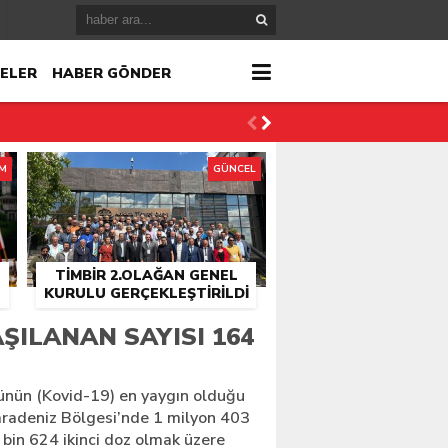
ELER
HABER GÖNDER
İM
GÜNCEL
TİMBİR 2.OLAĞAN GENEL
KURULU GERÇEKLEŞTIRILDI
r
ŞILANAN SAYISI 164
çlandı
sünün (Kovid-19) en yaygın olduğu
Karadeniz Bölgesi’nde 1 milyon 403
8 bin 624 ikinci doz olmak üzere