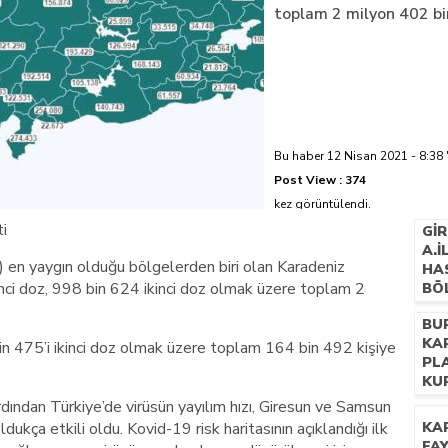
toplam 2 milyon 402 bin
azi’de hayatını kaybetti
Bu haber 12 Nisan 2021 - 8:38 
Post View :
374
kez görüntülendi.
ti
GI
A.
) en yaygın olduğu bölgelerden biri olan Karadeniz
HA
nci doz, 998 bin 624 ikinci doz olmak üzere toplam 2
BÖ
ŞEF
BU
HA
KA
 bin 475’i ikinci doz olmak üzere toplam 164 bin 492 kişiye
PL
KU
ından Türkiye’de virüsün yayılım hızı, Giresun ve Samsun
kça etkili oldu. Kovid-19 risk haritasının açıklandığı ilk
KA
FAY