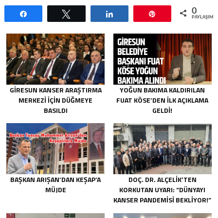
0
Paylaş
Tweetle
Paylaş
Pin
PAYLAŞIML
GIRESUN KANSER ARAŞTIRMA
YOĞUN BAKIMA KALDIRILAN
MERKEZI İÇIN DÜĞMEYE
FUAT KÖSE’DEN İLK AÇIKLAMA
BASILDI
GELDI!
BAŞKAN ARIŞAN’DAN KEŞAP’A
DOÇ. DR. ALÇELIK’TEN
MÜJDE
KORKUTAN UYARI: “DÜNYAYI
KANSER PANDEMISI BEKLIYOR!”