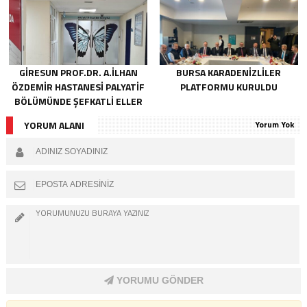
GIRESUN PROF.DR. A.İLHAN
BURSA KARADENIZLILER
ÖZDEMIR HASTANESI PALYATIF
PLATFORMU KURULDU
BÖLÜMÜNDE ŞEFKATLI ELLER
HAYATA DOKUNUYOR
YORUM ALANI
Yorum Yok
YORUMU GÖNDER