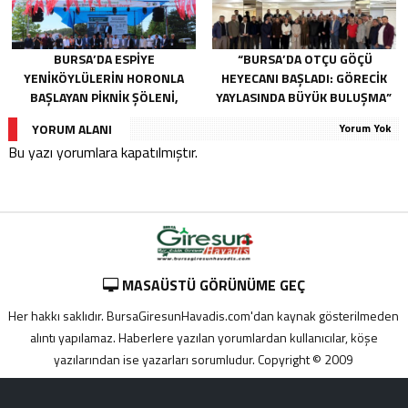
BURSA’DA ESPIYE
“BURSA’DA OTÇU GÖÇÜ
YENIKÖYLÜLERIN HORONLA
HEYECANI BAŞLADI: GÖRECIK
BAŞLAYAN PIKNIK ŞÖLENI,
YAYLASINDA BÜYÜK BULUŞMA”
GELECEĞE ATILAN TEMELLERLE
YORUM ALANI
Yorum Yok
TAÇLANDI
Bu yazı yorumlara kapatılmıştır.
MASAÜSTÜ GÖRÜNÜME GEÇ
Her hakkı saklıdır. BursaGiresunHavadis.com'dan kaynak gösterilmeden
alıntı yapılamaz. Haberlere yazılan yorumlardan kullanıcılar, köşe
yazılarından ise yazarları sorumludur. Copyright © 2009
Adana