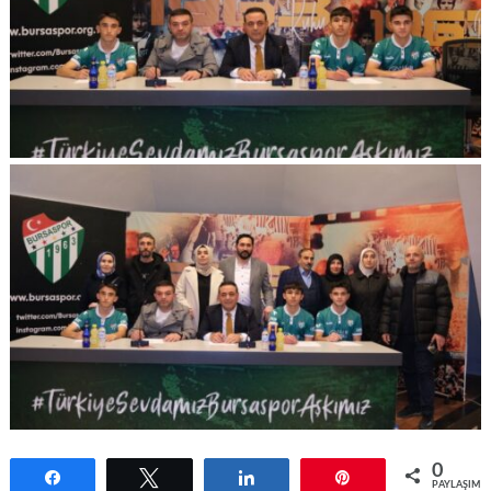
0
Paylaş
Tweetle
Paylaş
Pin
PAYLAŞIML