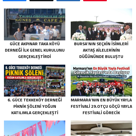
GÜCE AKPINAR TAKA KÖYÜ
BURSA’NIN SEÇKIN İSIMLERI
DERNEĞI İLK GENEL KURULUNU
AKTAŞ AILELERININ
GERÇEKLEŞTIRDI
DÜĞÜNÜNDE BULUŞTU
6. GÜCE TEKKEKÖY DERNEĞI
MARMARA’NIN EN BÜYÜK YAYLA
PIKNIK ŞÖLENI YOĞUN
FESTIVALI 29.OTÇU GÖÇÜ YAYLA
KATILIMLA GERÇEKLEŞTI
FESTIVALI GÖRECIK
YAYLASI’NDA BAŞLIYOR