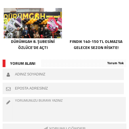
DÜRÜMGAH 8. ŞUBESINI
FINDIK 140-150 TL OLMAZSA
ÖZLÜCE’DE AÇTI
GELECEK SEZON RISKTE!
YORUM ALANI
Yorum Yok
YORUMU GÖNDER