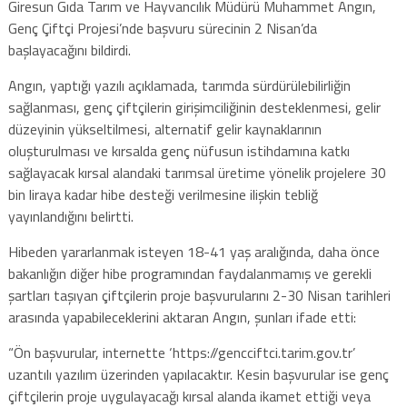
Giresun Gıda Tarım ve Hayvancılık Müdürü Muhammet Angın,
Genç Çiftçi Projesi’nde başvuru sürecinin 2 Nisan’da
başlayacağını bildirdi.
Angın, yaptığı yazılı açıklamada, tarımda sürdürülebilirliğin
sağlanması, genç çiftçilerin girişimciliğinin desteklenmesi, gelir
düzeyinin yükseltilmesi, alternatif gelir kaynaklarının
oluşturulması ve kırsalda genç nüfusun istihdamına katkı
sağlayacak kırsal alandaki tarımsal üretime yönelik projelere 30
bin liraya kadar hibe desteği verilmesine ilişkin tebliğ
yayınlandığını belirtti.
Hibeden yararlanmak isteyen 18-41 yaş aralığında, daha önce
bakanlığın diğer hibe programından faydalanmamış ve gerekli
şartları taşıyan çiftçilerin proje başvurularını 2-30 Nisan tarihleri
arasında yapabileceklerini aktaran Angın, şunları ifade etti:
“Ön başvurular, internette ‘https://gencciftci.tarim.gov.tr’
uzantılı yazılım üzerinden yapılacaktır. Kesin başvurular ise genç
çiftçilerin proje uygulayacağı kırsal alanda ikamet ettiği veya