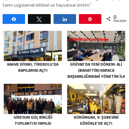
tarım uygulamalı bitkisel ve hayvansal üretim.”
0
Paylaş
Tweetle
Paylaş
Pin
PAYLAŞIML
KAHVE DIYARI, TIREBOLU’DA
GİSİYAD’DA YENI DÖNEM: ALI
KAPILARINI AÇTI
(BAHATTIN) KARACA
BAŞKANLIĞINDAKI YÖNETIM İLK
TOPLANTISINI GERÇEKLEŞTIRDI
GIRESUN GÜÇ BIRLIĞI
DÜRÜMGAH, 9. ŞUBESINI
TOPLANTISI YAPILDI
GÖRÜKLE’DE AÇTI