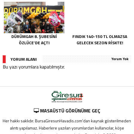
DÜRÜMGAH 8. ŞUBESINI
FINDIK 140-150 TL OLMAZSA
ÖZLÜCE’DE AÇTI
GELECEK SEZON RISKTE!
YORUM ALANI
Yorum Yok
Bu yazı yorumlara kapatılmıştır.
MASAÜSTÜ GÖRÜNÜME GEÇ
Her hakkı saklıdır. BursaGiresunHavadis.com'dan kaynak gösterilmeden
alıntı yapılamaz. Haberlere yazılan yorumlardan kullanıcılar, köşe