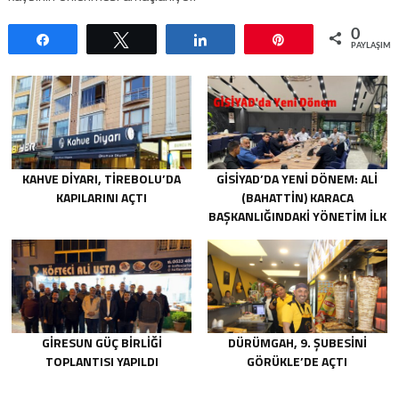
0
Paylaş
Tweetle
Paylaş
Pin
PAYLAŞIML
KAHVE DIYARI, TIREBOLU’DA
GİSİYAD’DA YENI DÖNEM: ALI
KAPILARINI AÇTI
(BAHATTIN) KARACA
BAŞKANLIĞINDAKI YÖNETIM İLK
TOPLANTISINI GERÇEKLEŞTIRDI
GIRESUN GÜÇ BIRLIĞI
DÜRÜMGAH, 9. ŞUBESINI
TOPLANTISI YAPILDI
GÖRÜKLE’DE AÇTI