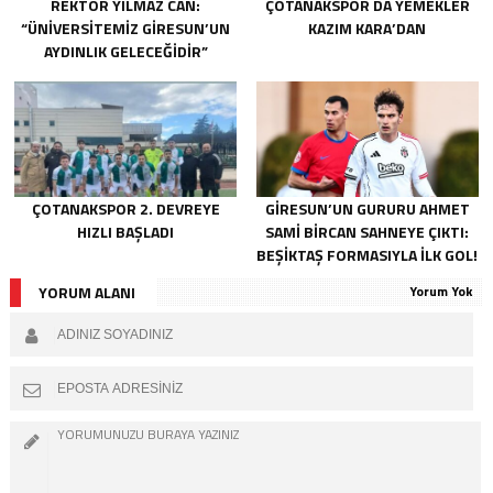
REKTÖR YILMAZ CAN:
ÇOTANAKSPOR DA YEMEKLER
“ÜNIVERSITEMIZ GIRESUN’UN
KAZIM KARA’DAN
AYDINLIK GELECEĞIDIR”
ÇOTANAKSPOR 2. DEVREYE
GIRESUN’UN GURURU AHMET
HIZLI BAŞLADI
SAMI BIRCAN SAHNEYE ÇIKTI:
BEŞIKTAŞ FORMASIYLA İLK GOL!
YORUM ALANI
Yorum Yok