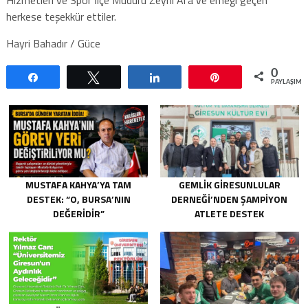
herkese teşekkür ettiler.
Hayri Bahadır / Güce
0
Paylaş
Tweetle
Paylaş
Pin
PAYLAŞIML
MUSTAFA KAHYA’YA TAM
GEMLIK GIRESUNLULAR
DESTEK: “O, BURSA’NIN
DERNEĞI’NDEN ŞAMPIYON
DEĞERIDIR”
ATLETE DESTEK