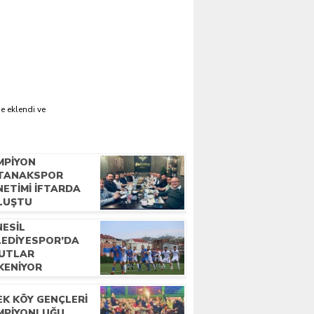
e eklendi ve
MPIYON
TANAKSPOR
NETIMI İFTARDA
LUŞTU
NESIL
LEDIYESPOR’DA
UTLAR
KENIYOR
EK KÖY GENÇLERI
MPIYONLUĞU