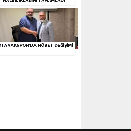
HAZIRLIKLARINI TAMAMLADI
OTANAKSPOR’DA NÖBET DEĞIŞIMI