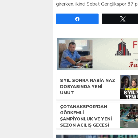
girerken, ikinci Sebat Gençlikspor 37 p
Paylaş
Twe
8 YIL SONRA RABIA NAZ
DOSYASINDA YENI
UMUT
ÇOTANAKSPOR’DAN
GÖRKEMLI
ŞAMPIYONLUK VE YENI
SEZON AÇILIŞ GECESI