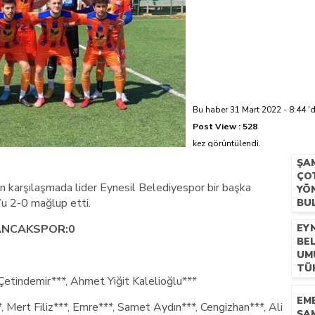
azi’de hayatını kaybetti
Bu haber 31 Mart 2022 - 8:44 'd
Post View :
528
kez görüntülendi.
ŞA
ÇO
 karşılaşmada lider Eynesil Belediyespor bir başka
YÖ
u 2-0 mağlup etti.
BU
LANCAKSPOR:0
EY
BE
UM
TÜ
indemir***, Ahmet Yiğit Kalelioğlu***
EM
rt Filiz***, Emre***, Samet Aydın***, Cengizhan***, Ali
ŞA