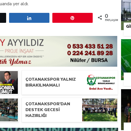
uanda yer aldı.
0
etle
Paylaş
Pin
PAYLAŞIMLAR
G
ÇOTANAKSPOR YALNIZ
BIRAKILMAMALI
ÇOTANAKSPOR’DAN
DESTEK GECESI
HAZIRLIĞI