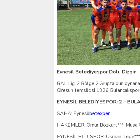
Giresunlu sürücü Orhang
Eynesil Belediyespor Dolu Dizgin
BAL Ligi 2.Bölge 2.Grupta dün oynanan
Giresun temsilcisi 1926 Bulancakspor’
EYNESİL BELEDİYESPOR: 2 – BU
SAHA: Eynesil
betexper
HAKEMLER: Ömür Bozkurt***, Musa Çet
EYNESİL BLD. SPOR: Osman Tepe***, Me