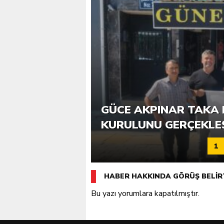
6. GÜCE TEKKEKÖY DE
GÜCE AKPINAR TAKA 
KATILIMLA GERÇEKLE
KURULUNU GERÇEKLE
1
HABER HAKKINDA GÖRÜŞ BELİR
Bu yazı yorumlara kapatılmıştır.