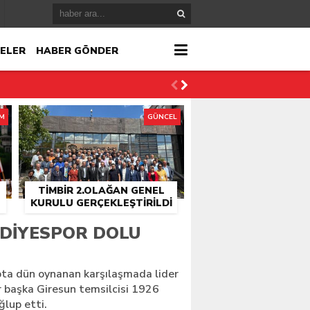
ELER
HABER GÖNDER
İM
GÜNCEL
TİMBİR 2.OLAĞAN GENEL
KURULU GERÇEKLEŞTIRILDI
r
EDIYESPOR DOLU
çlandı
pta dün oynanan karşılaşmada lider
r başka Giresun temsilcisi 1926
lup etti.