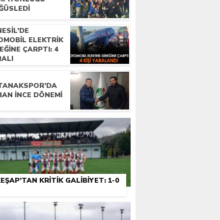
ĞÜSLEDI
ESIL’DE
OMOBIL ELEKTRIK
EĞINE ÇARPTI: 4
RALI
TANAKSPOR’DA
HAN İNCE DÖNEMI
EŞAP’TAN KRITIK GALIBIYET: 1-0