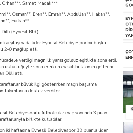
*, Orhan***, Samet Madalı***
GÖ
, Osman**, Eren**, Emrah**, Abdullah**, Hakan**,
EYN
rın**, Furkan**
OT
DIR
illi (Eynesil Bld.)
YA
 karşılaşmada lider Eynesil Belediyespor bir başka
u 2-0 mağlup etti.
ÇO
ER
ücadele verdiği maçın ilk yarısı golsüz eşitlikle sona erdi.
n üstünlüğüyle sona ererken ev sahibi takımın gollerini
 Dilli attı.
araftarlar büyük ilgi gösterirken maçın başlama
n takımlarına destek verdiler.
K
ynesil Belediyesporlu futbolcular maç sonunda 3 puan
aftarlarıyla birlikte kutladılar.
n iki haftasına Eynesil Belediyespor 39 puanla lider