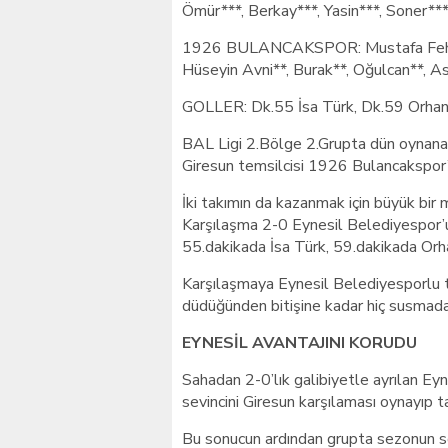
Ömür***, Berkay***, Yasin***, Soner**
1926 BULANCAKSPOR: Mustafa Fehmi**
Hüseyin Avni**, Burak**, Oğulcan**, As
GOLLER: Dk.55 İsa Türk, Dk.59 Orhan D
BAL Ligi 2.Bölge 2.Grupta dün oynanan
Giresun temsilcisi 1926 Bulancakspor’
İki takımın da kazanmak için büyük bir m
Karşılaşma 2-0 Eynesil Belediyespor’u
55.dakikada İsa Türk, 59.dakikada Orhan
Karşılaşmaya Eynesil Belediyesporlu t
düdüğünden bitişine kadar hiç susmada
EYNESİL AVANTAJINI KORUDU
Sahadan 2-0’lık galibiyetle ayrılan E
sevincini Giresun karşılaması oynayıp tar
Bu sonucun ardından grupta sezonun so