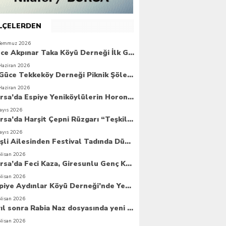
İLÇELERDEN
Temmuz 2026
Güce Akpınar Taka Köyü Derneği İlk Genel Kurulunu Gerçekleştirdi
Haziran 2026
6. Güce Tekkeköy Derneği Piknik Şöleni Yoğun Katılımla Gerçekleşti
Haziran 2026
Bursa’da Espiye Yeniköylülerin Horonla Başlayan Piknik Şöleni, Geleceğe Atılan Temellerle Taçlandı
ayıs 2026
Bursa’da Harşit Çepni Rüzgarı “Teşkilat Merkezi Coşkuyla Açıldı”
ayıs 2026
Beşli Ailesinden Festival Tadında Düğün Cemiyeti
Nisan 2026
Bursa’da Feci Kaza, Giresunlu Genç Kaza Kurbanı Oldu
Nisan 2026
Espiye Aydınlar Köyü Derneği’nde Yeni Dönem: Genç Yönetim Göreve Başladı
Nisan 2026
8 yıl sonra Rabia Naz dosyasında yeni umut
Nisan 2026