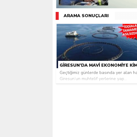
Giresunlu sürücü Orhang
ARAMA SONUÇLARI
Geçtiğimiz günlerde basında yer alan 
Giresun’un muhtelif yerlerine yap...