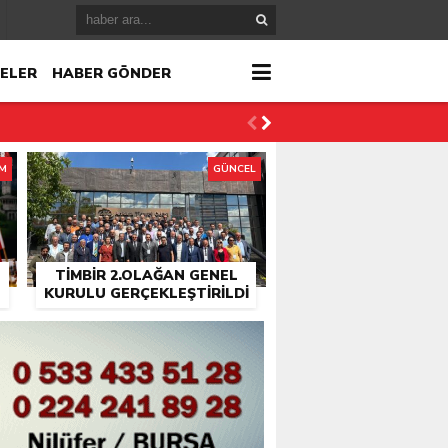
ELER
HABER GÖNDER
İM
GÜNCEL
TİMBİR 2.OLAĞAN GENEL
KURULU GERÇEKLEŞTIRILDI
r
çlandı