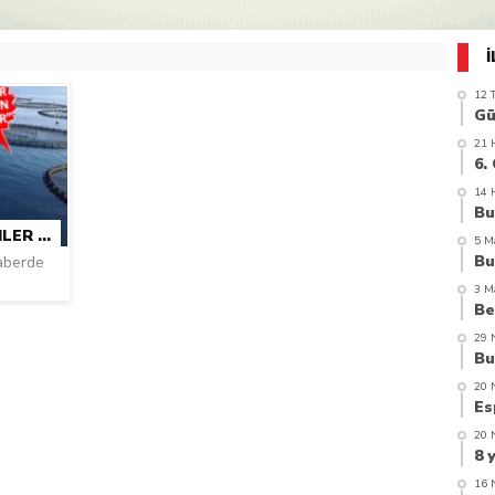
azi’de hayatını kaybetti
12 
21 
14 
GIRESUN’DA MAVI EKONOMIYE KIMLER KARŞI?
5 M
haberde
3 M
29 
20 
20 
16 