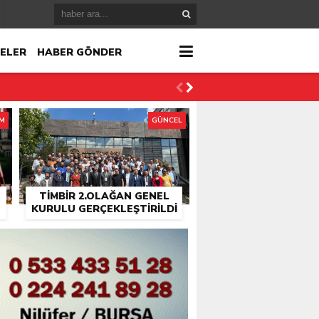
ELER
HABER GÖNDER
İM
GÜNCEL
TİMBİR 2.OLAĞAN GENEL
KURULU GERÇEKLEŞTIRILDI
r
çlandı