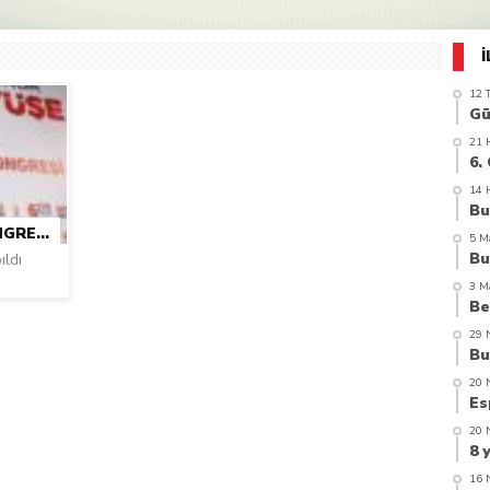
azi’de hayatını kaybetti
12 
21 
14 
AK PARTI GIRESUN 6.OLAĞAN KONGRESI YAPILDI
5 M
ıldı
3 M
29 
20 
20 
16 