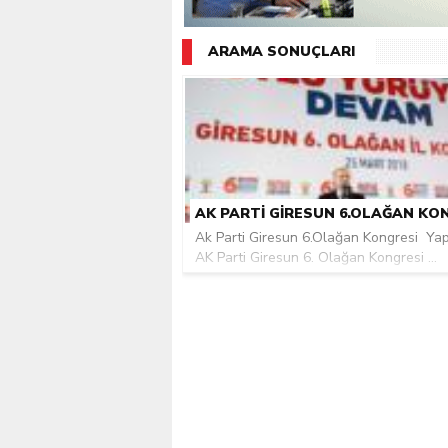
Giresunlu sürücü Orhang
ARAMA SONUÇLARI
Ak Parti Giresun 6.Olağan Kongresi Yap
AK Parti Giresun 6. Olağan Kongresi ...