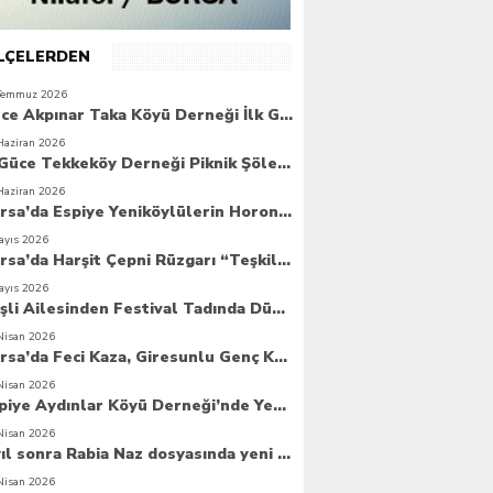
İLÇELERDEN
Temmuz 2026
Güce Akpınar Taka Köyü Derneği İlk Genel Kurulunu Gerçekleştirdi
Haziran 2026
6. Güce Tekkeköy Derneği Piknik Şöleni Yoğun Katılımla Gerçekleşti
Haziran 2026
Bursa’da Espiye Yeniköylülerin Horonla Başlayan Piknik Şöleni, Geleceğe Atılan Temellerle Taçlandı
ayıs 2026
Bursa’da Harşit Çepni Rüzgarı “Teşkilat Merkezi Coşkuyla Açıldı”
ayıs 2026
Beşli Ailesinden Festival Tadında Düğün Cemiyeti
Nisan 2026
Bursa’da Feci Kaza, Giresunlu Genç Kaza Kurbanı Oldu
Nisan 2026
Espiye Aydınlar Köyü Derneği’nde Yeni Dönem: Genç Yönetim Göreve Başladı
Nisan 2026
8 yıl sonra Rabia Naz dosyasında yeni umut
Nisan 2026