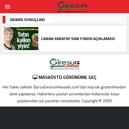
ARAMA SONUÇLARI
CANAN KARATAY’DAN FINDIK AÇIKLAMASI
MASAÜSTÜ GÖRÜNÜME GEÇ
Her hakkı saklıdır. BursaGiresunHavadis.com'dan kaynak gösterilmeden
alıntı yapılamaz. Haberlere yazılan yorumlardan kullanıcılar, köşe
yazılarından ise yazarları sorumludur. Copyright © 2009
Adana
yabancı
escort
Alanya