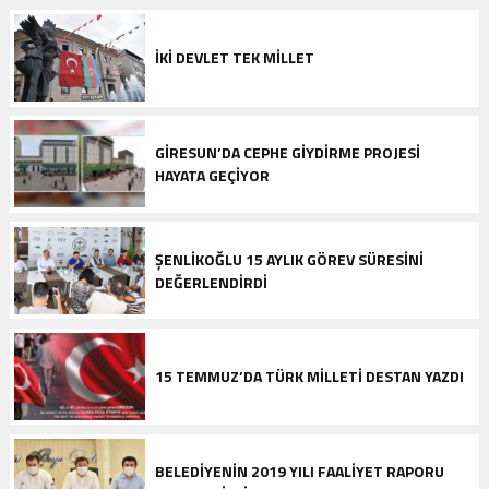
İKI DEVLET TEK MILLET
GIRESUN’DA CEPHE GIYDIRME PROJESI
HAYATA GEÇIYOR
ŞENLIKOĞLU 15 AYLIK GÖREV SÜRESINI
DEĞERLENDIRDI
15 TEMMUZ’DA TÜRK MILLETI DESTAN YAZDI
BELEDIYENIN 2019 YILI FAALIYET RAPORU