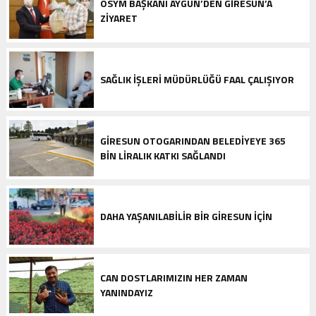
ÖSYM BAŞKANI AYGÜN’DEN GIRESUN’A
ZIYARET
SAĞLIK İŞLERI MÜDÜRLÜĞÜ FAAL ÇALIŞIYOR
GIRESUN OTOGARINDAN BELEDIYEYE 365
BIN LIRALIK KATKI SAĞLANDI
DAHA YAŞANILABILIR BIR GIRESUN IÇIN
CAN DOSTLARIMIZIN HER ZAMAN
YANINDAYIZ