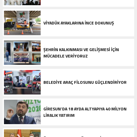
VIYADÜK AYAKLARINA INCE DOKUNUŞ
ŞEHRIN KALKINMASI VE GELIŞMESI IÇIN
MÜCADELE VERIYORUZ
BELEDIYE ARAÇ FILOSUNU GÜÇLENDIRIYOR
GIRESUN’DA 18 AYDA ALTYAPIYA 40 MILYON
LIRALIK YATIRIM