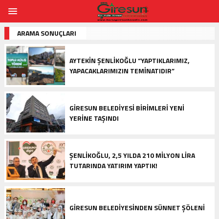
ARAMA SONUÇLARI
AYTEKIN ŞENLIKOĞLU “YAPTIKLARIMIZ,
YAPACAKLARIMIZIN TEMINATIDIR”
GIRESUN BELEDIYESI BIRIMLERI YENI
YERINE TAŞINDI
ŞENLIKOĞLU, 2,5 YILDA 210 MILYON LIRA
TUTARINDA YATIRIM YAPTIK!
GIRESUN BELEDIYESINDEN SÜNNET ŞÖLENI