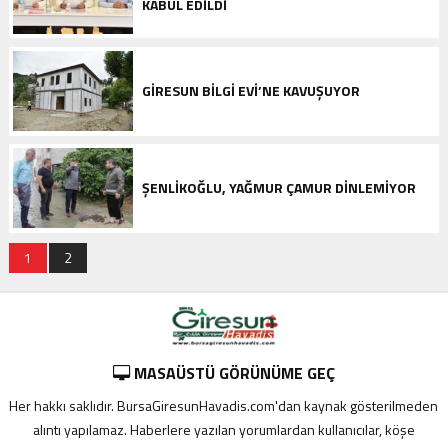
KABUL EDILDI
GIRESUN BILGI EVI’NE KAVUŞUYOR
ŞENLIKOĞLU, YAĞMUR ÇAMUR DINLEMIYOR
1
2
MASAÜSTÜ GÖRÜNÜME GEÇ
Her hakkı saklıdır. BursaGiresunHavadis.com'dan kaynak gösterilmeden
alıntı yapılamaz. Haberlere yazılan yorumlardan kullanıcılar, köşe