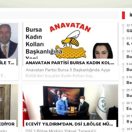
azi’de hayatını kaybetti
12 
21 
14 
ECEVIT YILDIRIM ONUR VE GURUR ILE TAŞIDIĞI BAYRAĞI DEVRETME KARARI ALDI
ANAVATAN PARTISI BURSA KADIN KOLLARINA YENI ATAMA
5 M
Anavatan Partisi Bursa İl Başkanlığında Ayşe
E...
Kütük’den boşalan Kadın Kolları baş...
3 M
29 
20 
20 
EDIYOR
ECEVIT YILDIRIM’DAN, DSİ 1.BÖLGE MÜDÜRÜ YÜKSEL TAZEGÜL’E ZIYARET
16 
unlu
DSİ 1.Bölge Müdürü Yüksel Tazegül’ü