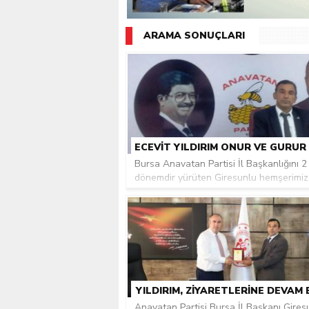
Giresunlu sürücü Orhang
ARAMA SONUÇLARI
Bursa Anavatan Partisi İl Başkanlığını 2
dönemdir yürüten Giresunlu hemşerimiz 
YILDIRIM, ZIYARETLERINE DEVAM 
Anavatan Partisi Bursa İl Başkanı Gires