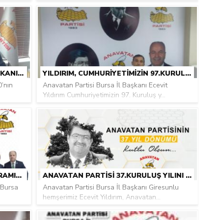
ANAVATAN PARTISI BURSA İL BAŞKANI ECEVIT YILDIRIM, YENI YIL MESAJI YAYINLADI.
YILDIRIM, CUMHURIYETIMIZIN 97.KURULUŞ YIL DÖNÜMÜ NEDENIYLE MESAJ YAYINLADI
0’nın
Anavatan Partisi Bursa İl Başkanı Ecevit
Yıldırım Cumhuriyetimizin 97. Kuruluş y...
YILDIRIM 30 AĞUSTOS ZAFER BAYRAMINI KUTLADI.
ANAVATAN PARTISI 37.KURULUŞ YILINI KUTLADI
 Bursa
Anavatan Partisi Bursa İl Başkanı Giresunlu
hemşerimiz Ecevit Yıldırım, Anavatan...