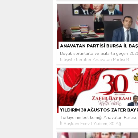
Büyük sorunlarla ve acılarla geçen 202
bitişiyle beraber Anavatan Partisi B...
Türkiye’nin bel kemiği Anavatan Partisi,
İl Başkanı Ecevit Yıldırım, 30 Ağ...