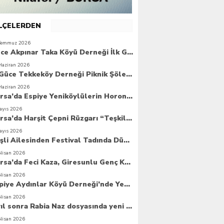
İLÇELERDEN
Temmuz 2026
Güce Akpınar Taka Köyü Derneği İlk Genel Kurulunu Gerçekleştirdi
Haziran 2026
6. Güce Tekkeköy Derneği Piknik Şöleni Yoğun Katılımla Gerçekleşti
Haziran 2026
Bursa’da Espiye Yeniköylülerin Horonla Başlayan Piknik Şöleni, Geleceğe Atılan Temellerle Taçlandı
ayıs 2026
Bursa’da Harşit Çepni Rüzgarı “Teşkilat Merkezi Coşkuyla Açıldı”
ayıs 2026
Beşli Ailesinden Festival Tadında Düğün Cemiyeti
Nisan 2026
Bursa’da Feci Kaza, Giresunlu Genç Kaza Kurbanı Oldu
Nisan 2026
Espiye Aydınlar Köyü Derneği’nde Yeni Dönem: Genç Yönetim Göreve Başladı
Nisan 2026
8 yıl sonra Rabia Naz dosyasında yeni umut
Nisan 2026