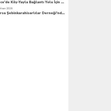
Güce’de Köy-Yayla Bağlantı Yolu İçin Betonlama Çalışmaları Başlıyor
Nisan 2026
Bursa Şebinkarahisarlılar Derneği’nde Yeni Dönem Hızlı Başladı