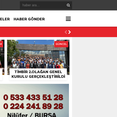
ELER
HABER GÖNDER
İM
GÜNCEL
TİMBİR 2.OLAĞAN GENEL
KURULU GERÇEKLEŞTIRILDI
r
çlandı