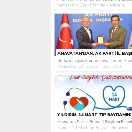
hemşerimiz Ecevit Yıldırım Meclise g...
Bursa’da ziyaretlerine devam eden Ana
Partisi Bursa İl Başkanı Ecevit Yıldı...
Anavatan Partisi Bursa İl Başkanı Ecevi
Yıldırım, 14 Mart Tıp Bayramı dolayısıy...