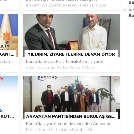
makamında ziyaret ederek yapılan projeler
16 
ha...
ANAVATAN’DAN, AK PARTI İL BAŞKANI DAVUT GÜRKAN’A ZIYARET
YILDIRIM, ZIYARETLERINE DEVAM DIYOR
vatan
Bursa’da Siyasi Parti temsilcilerini ziyaret
eden Anavatan Partisi Bursa İl Başk...
YILDIRIM, 14 MART TIP BAYRAMINI KUTLADI
ANAVATAN PARTISINDEN BURULAŞ GENEL MÜDÜRÜ MEHMET KÜRŞAT ÇAPAR’A ZIYARET
t
Bursa’da ziyaretlerine devam eden Anavatan
Partisi Bursa İl Teşkilatı Burulaş Ge...