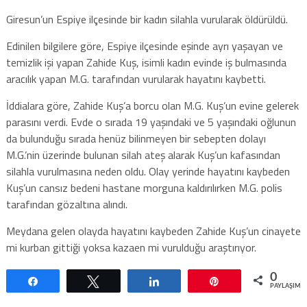
Giresun’un Espiye ilçesinde bir kadın silahla vurularak öldürüldü.
Edinilen bilgilere göre, Espiye ilçesinde eşinde ayrı yaşayan ve
temizlik işi yapan Zahide Kuş, isimli kadın evinde iş bulmasında
aracılık yapan M.G. tarafından vurularak hayatını kaybetti.
İddialara göre, Zahide Kuş’a borcu olan M.G. Kuş’un evine gelerek
parasını verdi. Evde o sırada 19 yaşındaki ve 5 yaşındaki oğlunun
da bulunduğu sırada henüz bilinmeyen bir sebepten dolayı
M.G.’nin üzerinde bulunan silah ateş alarak Kuş’un kafasından
silahla vurulmasına neden oldu. Olay yerinde hayatını kaybeden
Kuş’un cansız bedeni hastane morguna kaldırılırken M.G. polis
tarafından gözaltına alındı.
Meydana gelen olayda hayatını kaybeden Zahide Kuş’un cinayete
mi kurban gittiği yoksa kazaen mi vurulduğu araştırıyor.
0
Paylaş
Tweetle
Paylaş
Pin
PAYLAŞIML