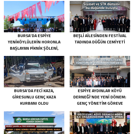
BURSA’DA ESPIYE
BEŞLI AILESINDEN FESTIVAL
YENIKÖYLÜLERIN HORONLA
TADINDA DÜĞÜN CEMIYETI
BAŞLAYAN PIKNIK ŞÖLENI,
GELECEĞE ATILAN TEMELLERLE
TAÇLANDI
BURSA’DA FECI KAZA,
ESPIYE AYDINLAR KÖYÜ
GIRESUNLU GENÇ KAZA
DERNEĞI’NDE YENI DÖNEM:
KURBANI OLDU
GENÇ YÖNETIM GÖREVE
BAŞLADI