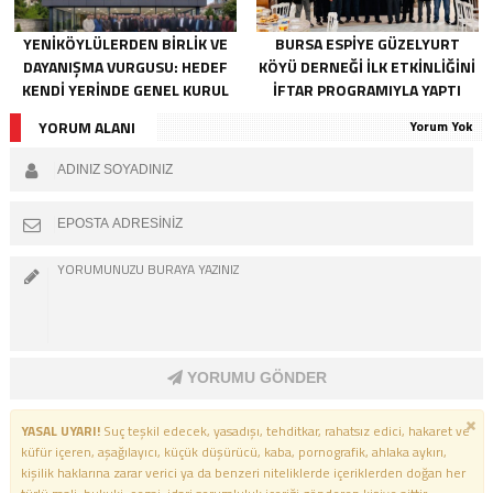
YENIKÖYLÜLERDEN BIRLIK VE
BURSA ESPIYE GÜZELYURT
DAYANIŞMA VURGUSU: HEDEF
KÖYÜ DERNEĞI İLK ETKINLIĞINI
KENDI YERINDE GENEL KURUL
İFTAR PROGRAMIYLA YAPTI
YORUM ALANI
Yorum Yok
YORUMU GÖNDER
YASAL UYARI!
Suç teşkil edecek, yasadışı, tehditkar, rahatsız edici, hakaret ve
küfür içeren, aşağılayıcı, küçük düşürücü, kaba, pornografik, ahlaka aykırı,
kişilik haklarına zarar verici ya da benzeri niteliklerde içeriklerden doğan her