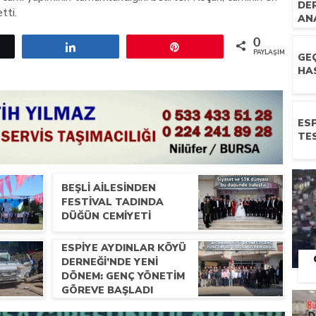
DE
tti.
AN
ZI
0
etle
Paylaş
Pin
PAYLAŞIMLAR
GE
HA
ESP
TES
BEŞLI AILESINDEN
FESTIVAL TADINDA
DÜĞÜN CEMIYETI
ESPIYE AYDINLAR KÖYÜ
DERNEĞI’NDE YENI
DÖNEM: GENÇ YÖNETIM
GÖREVE BAŞLADI