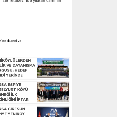
sel felaketinde yıkılan caminin
 'de eklendi ve
NIKÖYLÜLERDEN
LIK VE DAYANIŞMA
RGUSU: HEDEF
NDI YERINDE
NEL KURUL
RSA ESPIYE
ZELYURT KÖYÜ
NEĞI İLK
INLIĞINI İFTAR
OGRAMIYLA YAPTI
RSA GIRESUN
IYE YENIKÖY