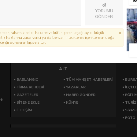
S
YORUMU
GÖNDER
itkar, rahatsız edici, hakaret ve küfür içeren, aşağılayıcı, küçük
lik haklarına zarar verici ya da benzeri niteliklerde içeriklerden doğan
çeriği gönderen kişiye aittir.
ALT
BAŞLANGIÇ
TÜM MANŞET HABERLERİ
BURSA
FİRMA REHBERİ
YAZARLAR
İLÇEL
GAZETELER
HABER GÖNDER
EĞİTİ
re
SİTENE EKLE
KÜNYE
TURİ
İLETİŞİM
SİYAS
FOTO 