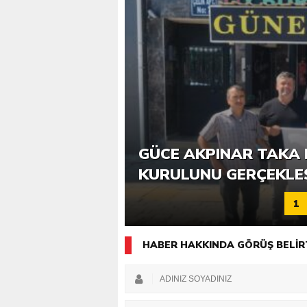
6. GÜCE TEKKEKÖY DE
GÜCE AKPINAR TAKA 
KATILIMLA GERÇEKLE
KURULUNU GERÇEKLE
1
HABER HAKKINDA GÖRÜŞ BELİR