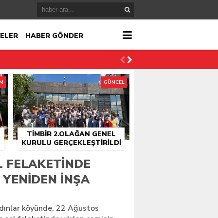
ELER
HABER GÖNDER
İM
GÜNCEL
TİMBİR 2.OLAĞAN GENEL
KURULU GERÇEKLEŞTIRILDI
r
L FELAKETINDE
 YENIDEN INŞA
çlandı
ydınlar köyünde, 22 Ağustos