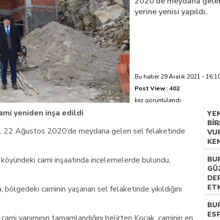
2020’de meydana gelen 
yerine yenisi yapıldı.
azi’de hayatını kaybetti
Bu haber 29 Aralık 2021 - 16:10
Post View :
402
kez görüntülendi.
ami yeniden inşa edildi
YE
BIR
de, 22 Ağustos 2020’de meydana gelen sel felaketinde
VU
KE
GE
 köyündeki cami inşaatında incelemelerde bulundu,
BU
GÜ
DER
ETK
, bölgedeki caminin yaşanan sel felaketinde yıkıldığını
PR
BU
ESP
r cami yapımının tamamlandığını belirten Koçak, caminin en