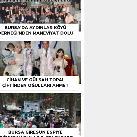
BURSA’DA AYDINLAR KÖYÜ
DERNEĞI’NDEN MANEVIYAT DOLU
EŞSIZ PROGRAM
CIHAN VE GÜLŞAH TOPAL
ÇIFTINDEN OĞULLARI AHMET
NECATI VE KEREM’E UNUTULMAZ
SÜNNET CEMIYETI
BURSA GIRESUN ESPIYE