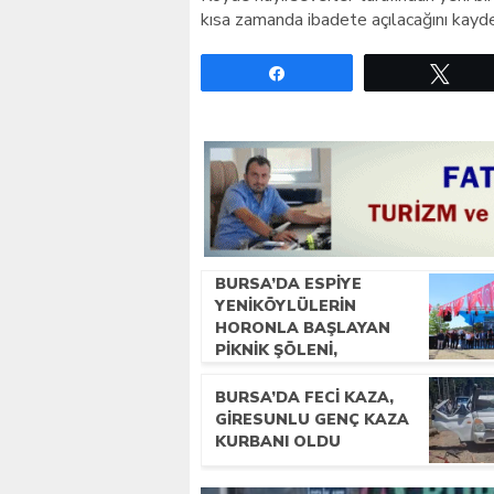
kısa zamanda ibadete açılacağını kayde
Paylaş
Twe
BURSA’DA ESPIYE
YENIKÖYLÜLERIN
HORONLA BAŞLAYAN
PIKNIK ŞÖLENI,
GELECEĞE ATILAN
TEMELLERLE TAÇLANDI
BURSA’DA FECI KAZA,
GIRESUNLU GENÇ KAZA
KURBANI OLDU