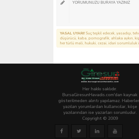
YASAL UYARI!
Suç teşkil edecek, yasadışı, tehd
düşürücü, kaba, pornografik, ahlaka aykırı, kişi
her türlü mali, hukuki, cezai, idari sorumluluk i
Her hakkı saklıdır.
BursaGiresunHavadis.com'dan kaynak
gösterilmeden alıntı yapılamaz. Haberle
yazılan yorumlardan kullanıcılar, köşe
yazılarından ise yazarları sorumludur.
Copyright © 2009