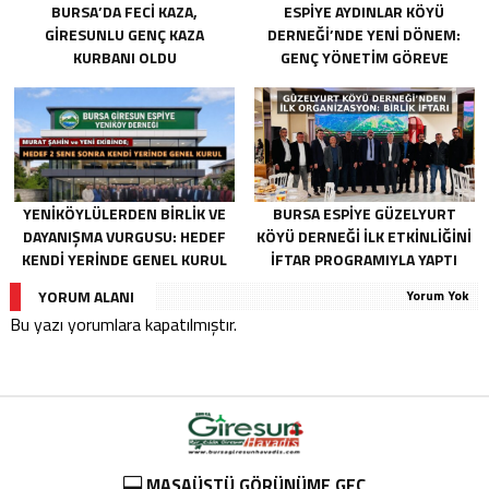
BURSA’DA FECI KAZA,
ESPIYE AYDINLAR KÖYÜ
GIRESUNLU GENÇ KAZA
DERNEĞI’NDE YENI DÖNEM:
KURBANI OLDU
GENÇ YÖNETIM GÖREVE
BAŞLADI
YENIKÖYLÜLERDEN BIRLIK VE
BURSA ESPIYE GÜZELYURT
DAYANIŞMA VURGUSU: HEDEF
KÖYÜ DERNEĞI İLK ETKINLIĞINI
KENDI YERINDE GENEL KURUL
İFTAR PROGRAMIYLA YAPTI
YORUM ALANI
Yorum Yok
Bu yazı yorumlara kapatılmıştır.
MASAÜSTÜ GÖRÜNÜME GEÇ