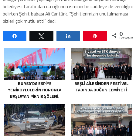
belediyesi tarafından da oğlunun isminin bir caddeye de verildiğini
belirten Şehit babası Ali Cantürk, “Şehitlerimizin unutulmaması
bizleri çok mutlu etti” dedi.
0
Paylaş
Tweetle
Paylaş
Pin
PAYLAŞIML
BURSA’DA ESPIYE
BEŞLI AILESINDEN FESTIVAL
YENIKÖYLÜLERIN HORONLA
TADINDA DÜĞÜN CEMIYETI
BAŞLAYAN PIKNIK ŞÖLENI,
GELECEĞE ATILAN TEMELLERLE
TAÇLANDI