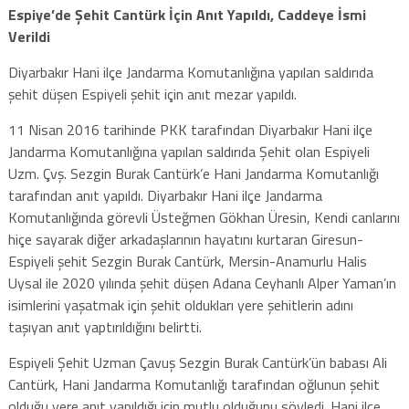
Espiye’de Şehit Cantürk İçin Anıt Yapıldı, Caddeye İsmi
Verildi
Diyarbakır Hani ilçe Jandarma Komutanlığına yapılan saldırıda
şehit düşen Espiyeli şehit için anıt mezar yapıldı.
11 Nisan 2016 tarihinde PKK tarafından Diyarbakır Hani ilçe
Jandarma Komutanlığına yapılan saldırıda Şehit olan Espiyeli
Uzm. Çvş. Sezgin Burak Cantürk’e Hani Jandarma Komutanlığı
tarafından anıt yapıldı. Diyarbakır Hani ilçe Jandarma
Komutanlığında görevli Üsteğmen Gökhan Üresin, Kendi canlarını
hiçe sayarak diğer arkadaşlarının hayatını kurtaran Giresun-
Espiyeli şehit Sezgin Burak Cantürk, Mersin-Anamurlu Halis
Uysal ile 2020 yılında şehit düşen Adana Ceyhanlı Alper Yaman’ın
isimlerini yaşatmak için şehit oldukları yere şehitlerin adını
taşıyan anıt yaptırıldığını belirtti.
Espiyeli Şehit Uzman Çavuş Sezgin Burak Cantürk’ün babası Ali
Cantürk, Hani Jandarma Komutanlığı tarafından oğlunun şehit
olduğu yere anıt yapıldığı için mutlu olduğunu söyledi. Hani ilçe