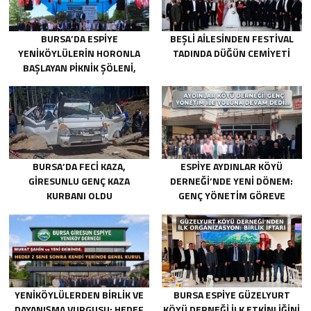
BURSA’DA ESPIYE
BEŞLI AILESINDEN FESTIVAL
YENIKÖYLÜLERIN HORONLA
TADINDA DÜĞÜN CEMIYETI
BAŞLAYAN PIKNIK ŞÖLENI,
GELECEĞE ATILAN TEMELLERLE
TAÇLANDI
BURSA’DA FECI KAZA,
ESPIYE AYDINLAR KÖYÜ
GIRESUNLU GENÇ KAZA
DERNEĞI’NDE YENI DÖNEM:
KURBANI OLDU
GENÇ YÖNETIM GÖREVE
BAŞLADI
YENIKÖYLÜLERDEN BIRLIK VE
BURSA ESPIYE GÜZELYURT
DAYANIŞMA VURGUSU: HEDEF
KÖYÜ DERNEĞI İLK ETKINLIĞINI