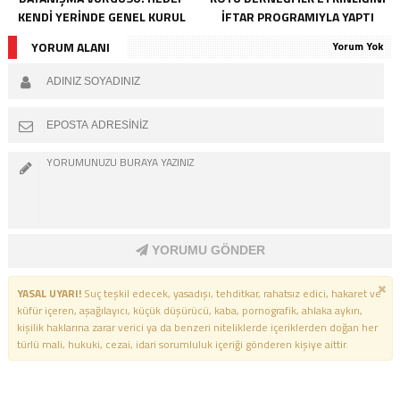
KENDI YERINDE GENEL KURUL
İFTAR PROGRAMIYLA YAPTI
YORUM ALANI
Yorum Yok
YORUMU GÖNDER
YASAL UYARI!
Suç teşkil edecek, yasadışı, tehditkar, rahatsız edici, hakaret ve
küfür içeren, aşağılayıcı, küçük düşürücü, kaba, pornografik, ahlaka aykırı,
kişilik haklarına zarar verici ya da benzeri niteliklerde içeriklerden doğan her
türlü mali, hukuki, cezai, idari sorumluluk içeriği gönderen kişiye aittir.