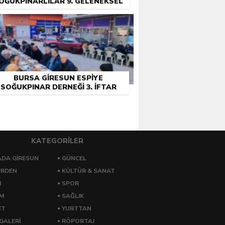
OĞUKPINARLILAR 9. GELENEKSEL
PIKNIK ŞÖLENI COŞKUYLA
GERÇEKLEŞTIRILDI
BURSA GIRESUN ESPIYE
SOĞUKPINAR DERNEĞI 3. İFTAR
PROGRAMINI DÜZENLEDI
KATEGORİLER
DA GİRESUN
GÜNCEL
ERDEN
KÜLTÜR & SANAT
M
SPOR
ZM
SAĞLIK
ET
YURTTAN
GALERİ
RÖPORTAJ