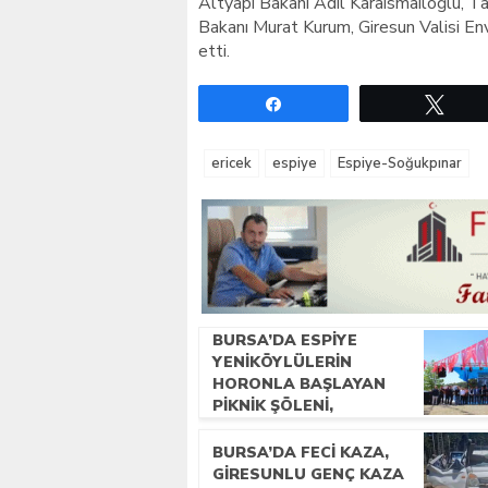
Altyapı Bakanı Adil Karaismailoğlu, Ta
Bakanı Murat Kurum, Giresun Valisi En
etti.
Paylaş
Twe
ericek
espiye
Espiye-Soğukpınar
BURSA’DA ESPIYE
YENIKÖYLÜLERIN
HORONLA BAŞLAYAN
PIKNIK ŞÖLENI,
GELECEĞE ATILAN
TEMELLERLE TAÇLANDI
BURSA’DA FECI KAZA,
GIRESUNLU GENÇ KAZA