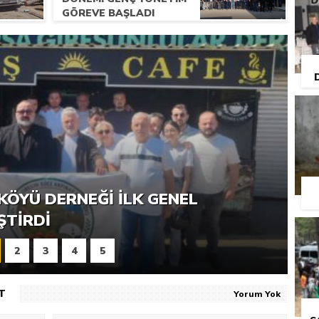
GÖREVE BAŞLADI
RNEĞI PIKNIK ŞÖLENI YOĞUN
KÖYÜ DERNEĞI İLK GENEL
ŞTI
ŞTIRDI
2
3
4
5
T
Yorum Yok