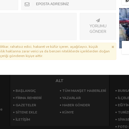
S
YORUMU
GÖNDER
itkar, rahatsız edici, hakaret ve küfür içeren, aşağılayıcı, küçük
lik haklarına zarar verici ya da benzeri niteliklerde içeriklerden doğan
çeriği gönderen kişiye aittir.
ALT
BAŞLANGIÇ
TÜM MANŞET HABERLERİ
BURSA
FİRMA REHBERİ
YAZARLAR
İLÇEL
GAZETELER
HABER GÖNDER
EĞİTİ
re
SİTENE EKLE
KÜNYE
TURİ
İLETİŞİM
SİYAS
FOTO 