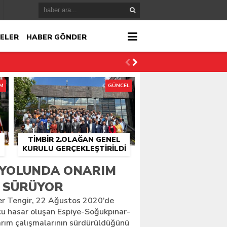
ELER
HABER GÖNDER
İM
GÜNCEL
TİMBİR 2.OLAĞAN GENEL
KURULU GERÇEKLEŞTIRILDI
r
 YOLUNDA ONARIM
 SÜRÜYOR
çlandı
r Tengir, 22 Ağustos 2020’de
cu hasar oluşan Espiye-Soğukpınar-
arım çalışmalarının sürdürüldüğünü