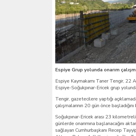
Giresunlu sürücü Orhang
Espiye Grup yolunda onarım çalışm
Espiye Kaymakamı Taner Tengir, 22 Ağ
Espiye-Soğukpınar-Ericek grup yolunda 
Tengir, gazetecilere yaptığı açıklamad
çalışmalarının 20 gün önce başladığını b
Soğukpınar-Ericek arası 23 kilometreli
günlerde onarımına başlanacağını aktara
sağlayan Cumhurbaşkanı Recep Tayyip 