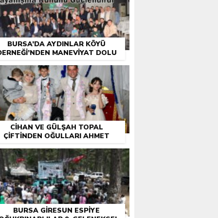
BURSA’DA AYDINLAR KÖYÜ
DERNEĞI’NDEN MANEVIYAT DOLU
EŞSIZ PROGRAM
CIHAN VE GÜLŞAH TOPAL
ÇIFTINDEN OĞULLARI AHMET
NECATI VE KEREM’E UNUTULMAZ
SÜNNET CEMIYETI
BURSA GIRESUN ESPIYE