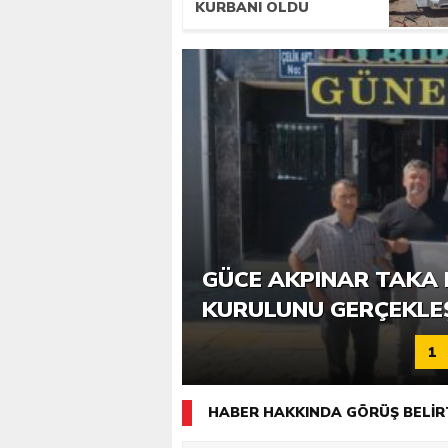
KURBANI OLDU
6. GÜCE TEKKEKÖY DE
GÜCE AKPINAR TAKA 
KATILIMLA GERÇEKLE
KURULUNU GERÇEKLE
1
HABER HAKKINDA GÖRÜŞ BELİR