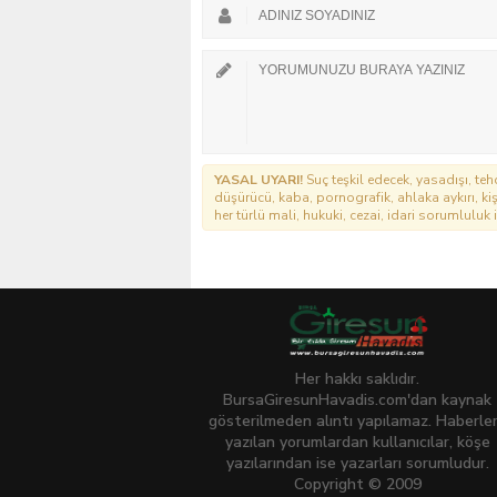
YASAL UYARI!
Suç teşkil edecek, yasadışı, tehd
düşürücü, kaba, pornografik, ahlaka aykırı, kişi
her türlü mali, hukuki, cezai, idari sorumluluk i
Her hakkı saklıdır.
BursaGiresunHavadis.com'dan kaynak
gösterilmeden alıntı yapılamaz. Haberle
yazılan yorumlardan kullanıcılar, köşe
yazılarından ise yazarları sorumludur.
Copyright © 2009