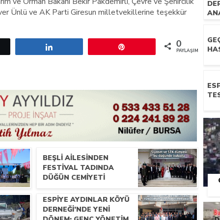
rım ve Orman Bakanı Bekir Pakdemirli, Çevre ve Şehircilik
DE
ver Ünlü ve AK Parti Giresun milletvekillerine teşekkür
AN
ZI
GE
0
etle
Paylaş
Pin
HA
PAYLAŞIMLAR
ESP
TES
BEŞLI AILESINDEN
FESTIVAL TADINDA
DÜĞÜN CEMIYETI
ESPIYE AYDINLAR KÖYÜ
DERNEĞI’NDE YENI
DÖNEM: GENÇ YÖNETIM