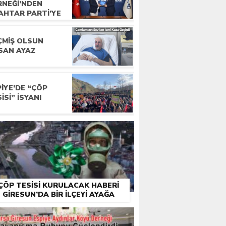
RNEĞI’NDEN
AHTAR PARTI’YE
YARET
ÇMIŞ OLSUN
SAN AYAZ
IYE’DE “ÇÖP
ISI” İSYANI
ÇÖP TESISI KURULACAK HABERI
GIRESUN’DA BIR İLÇEYI AYAĞA
KALDIRDI