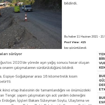
bildirdi.
azi’de hayatını kaybetti
Bu haber 11 Haziran 2021 - 21:
Post View :
415
kez görüntülendi.
aları sürüyor
YE
BIR
ustos 2020’de yörede aşırı yağış sonucu hasar oluşan
VU
onarım çalışmalarının sürdürüldüğünü bildirdi.
KE
GE
a, Espiye-Soğukpınar arası 18 kilometrelik kısım
BU
GÜ
elirtti.
DER
ETK
k ikinci etap ihalesinin de tamamlandığını ve önümüzdeki
PR
n Tengir, yapım çalışmaları için acil yardım ödeneğini
BU
Erdoğan, İçişleri Bakanı Süleyman Soylu, Ulaştırma ve
ESP