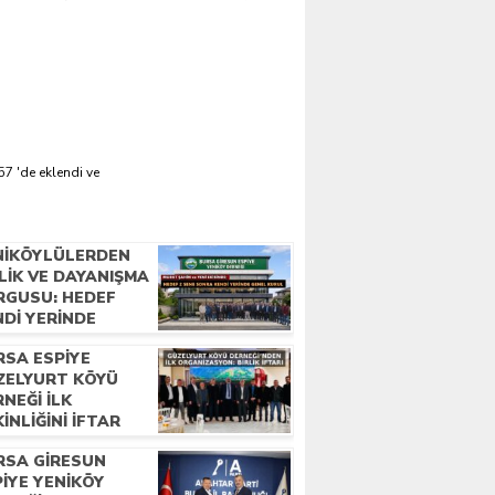
57 'de eklendi ve
NIKÖYLÜLERDEN
LIK VE DAYANIŞMA
RGUSU: HEDEF
NDI YERINDE
NEL KURUL
RSA ESPIYE
ZELYURT KÖYÜ
NEĞI İLK
INLIĞINI İFTAR
OGRAMIYLA YAPTI
RSA GIRESUN
IYE YENIKÖY