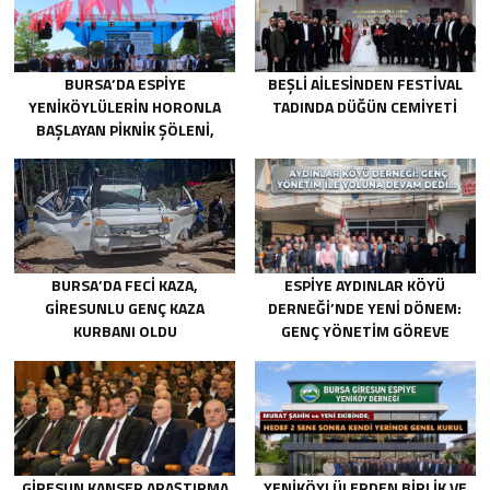
BURSA’DA ESPIYE
BEŞLI AILESINDEN FESTIVAL
YENIKÖYLÜLERIN HORONLA
TADINDA DÜĞÜN CEMIYETI
BAŞLAYAN PIKNIK ŞÖLENI,
GELECEĞE ATILAN TEMELLERLE
TAÇLANDI
BURSA’DA FECI KAZA,
ESPIYE AYDINLAR KÖYÜ
GIRESUNLU GENÇ KAZA
DERNEĞI’NDE YENI DÖNEM:
KURBANI OLDU
GENÇ YÖNETIM GÖREVE
BAŞLADI
GIRESUN KANSER ARAŞTIRMA
YENIKÖYLÜLERDEN BIRLIK VE