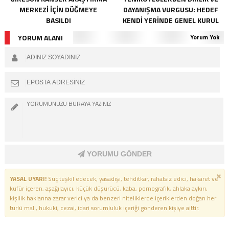
MERKEZI İÇIN DÜĞMEYE
DAYANIŞMA VURGUSU: HEDEF
BASILDI
KENDI YERINDE GENEL KURUL
YORUM ALANI
Yorum Yok
YORUMU GÖNDER
YASAL UYARI!
Suç teşkil edecek, yasadışı, tehditkar, rahatsız edici, hakaret ve
küfür içeren, aşağılayıcı, küçük düşürücü, kaba, pornografik, ahlaka aykırı,
kişilik haklarına zarar verici ya da benzeri niteliklerde içeriklerden doğan her
türlü mali, hukuki, cezai, idari sorumluluk içeriği gönderen kişiye aittir.