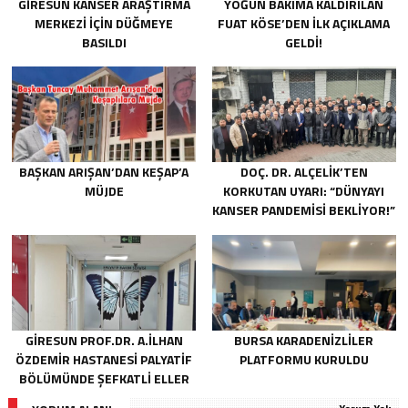
GIRESUN KANSER ARAŞTIRMA
YOĞUN BAKIMA KALDIRILAN
MERKEZI İÇIN DÜĞMEYE
FUAT KÖSE’DEN İLK AÇIKLAMA
BASILDI
GELDI!
BAŞKAN ARIŞAN’DAN KEŞAP’A
DOÇ. DR. ALÇELIK’TEN
MÜJDE
KORKUTAN UYARI: “DÜNYAYI
KANSER PANDEMISI BEKLIYOR!”
GIRESUN PROF.DR. A.İLHAN
BURSA KARADENIZLILER
ÖZDEMIR HASTANESI PALYATIF
PLATFORMU KURULDU
BÖLÜMÜNDE ŞEFKATLI ELLER
HAYATA DOKUNUYOR