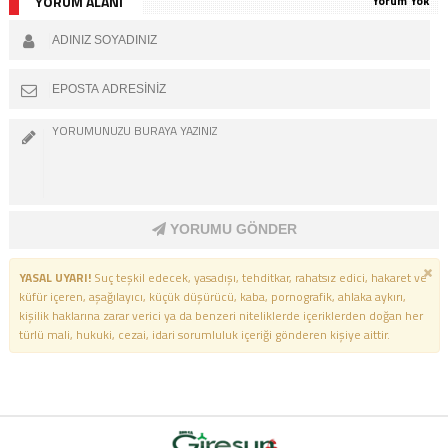
YORUM ALANI
Yorum Yok
YORUMU GÖNDER
YASAL UYARI!
Suç teşkil edecek, yasadışı, tehditkar, rahatsız edici, hakaret ve
küfür içeren, aşağılayıcı, küçük düşürücü, kaba, pornografik, ahlaka aykırı,
kişilik haklarına zarar verici ya da benzeri niteliklerde içeriklerden doğan her
türlü mali, hukuki, cezai, idari sorumluluk içeriği gönderen kişiye aittir.