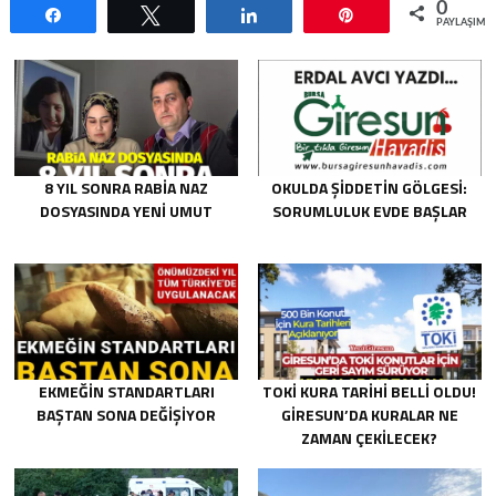
0
Paylaş
Tweetle
Paylaş
Pin
PAYLAŞIML
8 YIL SONRA RABIA NAZ
OKULDA ŞIDDETIN GÖLGESI:
DOSYASINDA YENI UMUT
SORUMLULUK EVDE BAŞLAR
EKMEĞIN STANDARTLARI
TOKİ KURA TARIHI BELLI OLDU!
BAŞTAN SONA DEĞIŞIYOR
GIRESUN’DA KURALAR NE
ZAMAN ÇEKILECEK?