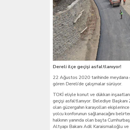
Giresunlu sürücü Orhang
Dereli ilçe geçişi asfaltlanıyor!
22 Ağustos 2020 tarihinde meydana ge
gören Dereli’de çalışmalar sürüyor.
TOKİ eliyle konut ve dükkan inşaatların
geçişi asfaltlanıyor. Belediye Başkanı 
olan güzergahın karayolları ekiplerince
yolcu konforunun sağlanacağını belirte
halkının yanında olan başta Cumhurba
Altyapı Bakanı Adil Karaismailoğlu ve