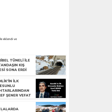
e eklendi ve
IBEL TÜNELI ILE
TANDAŞIN KIŞ
ESI SONA ERDI
LIK’IN ILK
RESUNLU
HTARLARINDAN
REF ŞENER VEFAT
TI
YLALARDA