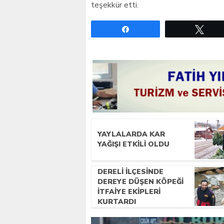
teşekkür etti.
Paylaş
Twe
YAYLALARDA KAR
YAĞIŞI ETKILI OLDU
DERELI ILÇESINDE
DEREYE DÜŞEN KÖPEĞI
ITFAIYE EKIPLERI
KURTARDI