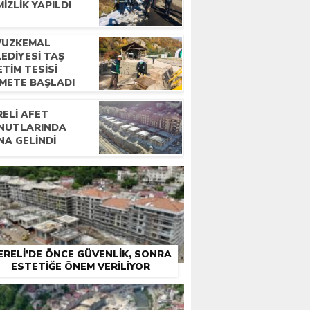
IZLIK YAPILDI
VUZKEMAL
EDIYESI TAŞ
TIM TESISI
ZMETE BAŞLADI
RELI AFET
NUTLARINDA
NA GELINDI
ERELI’DE ÖNCE GÜVENLIK, SONRA
ESTETIĞE ÖNEM VERILIYOR