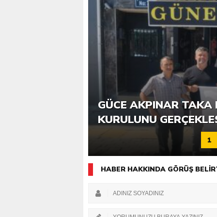
6. GÜCE TEKKEKÖY DE
GÜCE AKPINAR TAKA 
KATILIMLA GERÇEKLE
KURULUNU GERÇEKLE
1
HABER HAKKINDA GÖRÜŞ BELİR