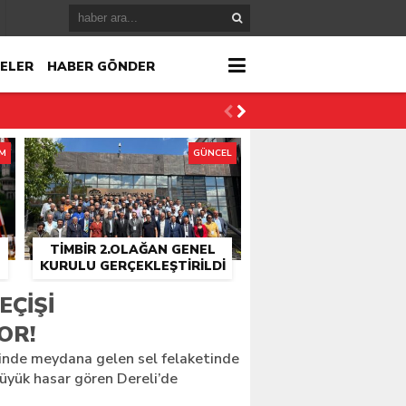
ELER
HABER GÖNDER
İM
GÜNCEL
TİMBİR 2.OLAĞAN GENEL
KURULU GERÇEKLEŞTIRILDI
r
EÇIŞI
OR!
çlandı
inde meydana gelen sel felaketinde
üyük hasar gören Dereli’de