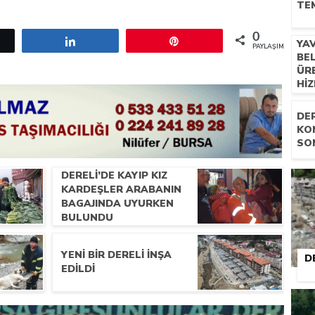
TEM
0
etle
Paylaş
Pin
YA
PAYLAŞIMLAR
BEL
ÜRE
HI
DE
KO
SO
DERELI’DE KAYIP KIZ
KARDEŞLER ARABANIN
BAGAJINDA UYURKEN
BULUNDU
YENI BIR DERELI INŞA
D
EDILDI