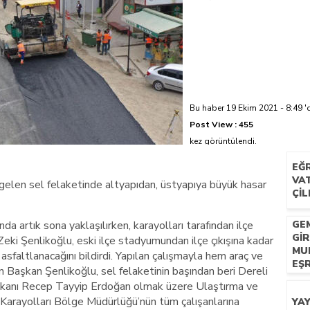
azi’de hayatını kaybetti
Bu haber 19 Ekim 2021 - 8:49 'd
Post View :
455
kez görüntülendi.
EĞR
VA
len sel felaketinde altyapıdan, üstyapıya büyük hasar
ÇIL
da artık sona yaklaşılırken, karayolları tarafından ilçe
GEM
GI
Zeki Şenlikoğlu, eski ilçe stadyumundan ilçe çıkışına kadar
MU
 asfaltlanacağını bildirdi. Yapılan çalışmayla hem araç ve
EŞ
n Başkan Şenlikoğlu, sel felaketinin başından beri Dereli
ET
şkanı Recep Tayyip Erdoğan olmak üzere Ulaştırma ve
 Karayolları Bölge Müdürlüğü’nün tüm çalışanlarına
YA