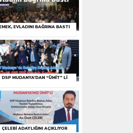
EMEK, EVLADINI BAĞRINA BASTI
DSP MUDANYA’DAN “ÜMIT” LI
ÇELEBI ADAYLIĞINI AÇIKLIYOR