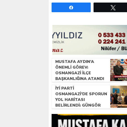
Paylaş
Twe
MUSTAFA AYDIN’A
ÖNEMLI GÖREV:
OSMANGAZI İLÇE
BAŞKANLIĞINA ATANDI
İYİ PARTI
OSMANGAZI’DE SPORUN
YOL HARITASI
BELIRLENDI: GÜNGÖR
USTA BAŞKANLIĞINDA
ÇALIŞMALAR BAŞLADI