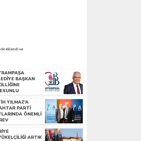
'de eklendi ve
YRAMPAŞA
LEDIYE BAŞKAN
ILLIĞINE
RESUNLU
ŞERIMIZ İBRAHIM
IH YILMAZ’A
HRAMAN SEÇILDI
AHTAR PARTI
FLARINDA ÖNEMLI
REV
RIYE
ÜKELÇILIĞI ARTIK