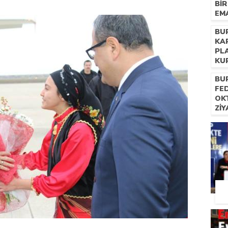
BI
EM
BU
KA
PL
KU
BU
FE
OK
ZI