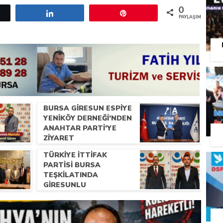
0
etle
Paylaş
Pin
PAYLAŞIMLAR
BURSA GIRESUN ESPIYE
YENIKÖY DERNEĞI’NDEN
ANAHTAR PARTI’YE
ZIYARET
TÜRKIYE İTTIFAK
PARTISI BURSA
TEŞKILATINDA
GIRESUNLU
HEMŞERILERIMIZE
ÖNEMLI GÖREV