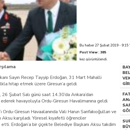
Bu haber 27 Şubat 2019 - 9:15 
Post View :
385
kez görüntülendi.
rşılama
BA
BE
kanı Sayın Recep Tayyip Erdoğan, 31 Mart Mahalli
VEK
alkla hitap etmek üzere Giresun’a geldi.
GI
HEM
 26 Şubat Salı günü saat 14.30’da Ankara’dan
FAT
KA
AN
 ederek havayoluyla Ordu-Giresun Havalimanına geldi.
SA
GÖ
Ordu-Giresun Havaalanında Vali Harun Sarıfakıoğulları ve
Aksu karşıladı. Yöresel kıyafetli öğrenciler
SU
etti. Erdoğan’a bir çiçekte Belediye Başkanı Aksu takdim
BÜY