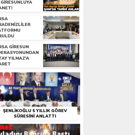
R GIRESUNLUYA
ANET!
RSA
RADENIZLILER
ATFORMU
RULDU
RSA GIRESUN
DERASYONUNDAN
TAY YILMAZ’A
YARET
ŞENLIKOĞLU 5 YILLIK GÖREV
SÜRESINI ANLATTI