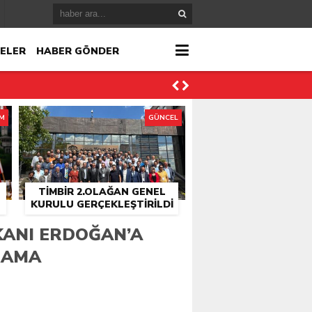
ELER
HABER GÖNDER
İM
GÜNCEL
r
TİMBİR 2.OLAĞAN GENEL
çlandı
KURULU GERÇEKLEŞTIRILDI
ANI ERDOĞAN’A
LAMA