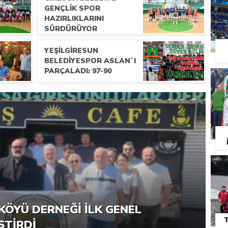
GENÇLIK SPOR
HAZIRLIKLARINI
SÜRDÜRÜYOR
YEŞILGIRESUN
BELEDIYESPOR ASLAN`I
PARÇALADI: 97-90
RNEĞI PIKNIK ŞÖLENI YOĞUN
KÖYÜ DERNEĞI İLK GENEL
ŞTI
ŞTIRDI