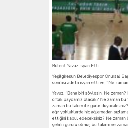
Giresunlu sürücü Orhang
Bülent Yavuz İsyan Etti
Yeşilgiresun Belediyespor Onursal Ba
sonrası adeta isyan etti ve, “Ne zama
Yavuz, “Bana biri söylesin. Ne zaman?
ortak paydamız olacak? Ne zaman bu ta
zaman bu takım ile gurur duyacaksınız?
ağır yokluklarda hiç ağlamadan sızlam
ettiğini kabul edeceksiniz? Ne zaman b
şehrin gururu olmuş bu takımı ne zama