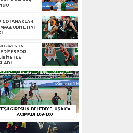
NDÜ
V ÇOTANAKLAR
 MAĞLUBIYETINI
DI
ŞILGIRESUN
LEDIYESPOR
LIBIYETLE
ŞLADI
YEŞILGIRESUN BELEDIYE, UŞAK’A
ACIMADI 109-100