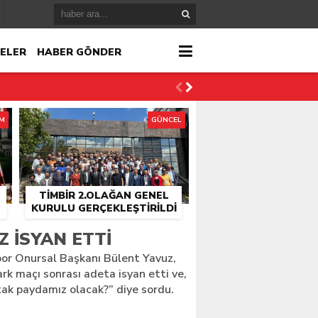
ELER
HABER GÖNDER
İM
GÜNCEL
TİMBİR 2.OLAĞAN GENEL
KURULU GERÇEKLEŞTIRILDI
r
 İSYAN ETTI
por Onursal Başkanı Bülent Yavuz,
çlandı
k maçı sonrası adeta isyan etti ve,
ak paydamız olacak?” diye sordu.