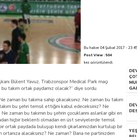
azi’de hayatını kaybetti
Bu haber 04 Şubat 2017 - 23:45
Post View :
504
kez görüntülendi.
DE
ÇO
şkanı Bülent Yavuz, Trabzonspor Medical Park maçı
MU
n bu takım ortak paydamız olacak?” diye sordu.
GAL
 Ne zaman bu takıma sahip çıkacaksınız. Ne zaman bu takım
DE
kım bu şehri temsil ettiğini kabul edeceksiniz? Ne
DE
 Ne zaman bu takımın bu şehrin çocuklarını aslanlar gibi en
adan hiçbir beklenti olmadan en üst seviyelerde temsil
ir ortak paydada buluşup kendi çıkarlarınızdan kurtulup bir
YEŞ
n ortanıza alacaksınız? Ne zaman? Bana ne partinizden
BEL