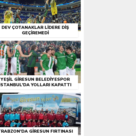
DEV ÇOTANAKLAR LIDERE DIŞ
GEÇIREMEDI
YEŞIL GIRESUN BELEDIYESPOR
İSTANBUL’DA YOLLARI KAPATTI
TRABZON’DA GIRESUN FIRTINASI