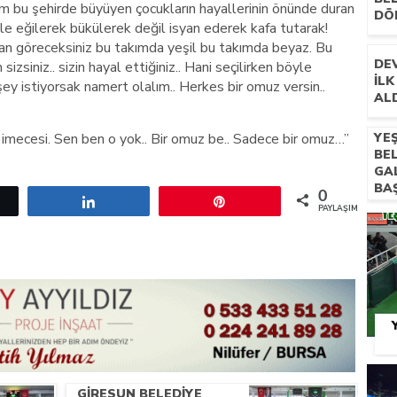
ım bu şehirde büyüyen çocukların hayallerinin önünde duran
DÖ
le eğilerek bükülerek değil isyan ederek kafa tutarak!
an göreceksiniz bu takımda yeşil bu takımda beyaz. Bu
DE
zsiniz.. sizin hayal ettiğiniz.. Hani seçilirken böyle
İLK
 şey istiyorsak namert olalım.. Herkes bir omuz versin..
AL
n imecesi. Sen ben o yok.. Bir omuz be.. Sadece bir omuz…”
YE
BE
GA
BA
0
etle
Paylaş
Pin
PAYLAŞIMLAR
GIRESUN BELEDIYE