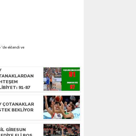
 'de eklendi ve
V
TANAKLARDAN
HTEŞEM
IBIYET: 91-87
V ÇOTANAKLAR
STEK BEKLIYOR
IL GIRESUN
EDIYE ELI BOŞ