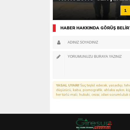
1
HABER HAKKINDA GÖRÜŞ BELİR
YASAL UYARI!
Suç teşkil edecek, yasadışı, tehd
düşürücü, kaba, pornografik, ahlaka aykırı, kişi
her türlü mali, hukuki, cezai, idari sorumluluk i