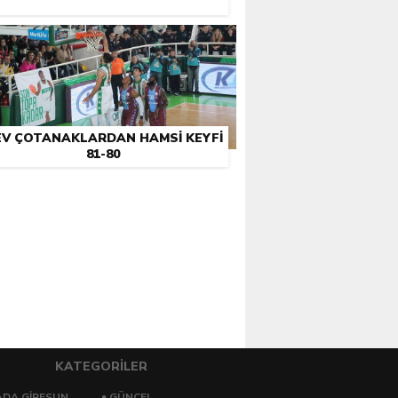
EV ÇOTANAKLARDAN HAMSI KEYFI
81-80
KATEGORİLER
DA GİRESUN
GÜNCEL