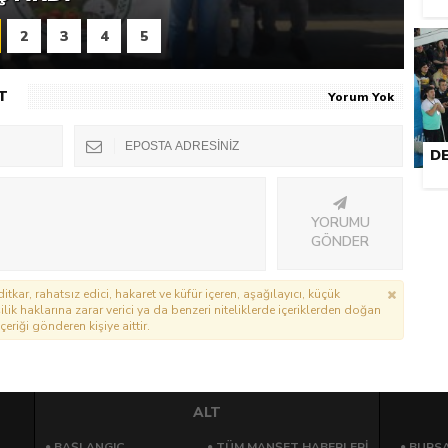
2
3
4
5
T
Yorum Yok
D
YORUMU
GÖNDER
itkar, rahatsız edici, hakaret ve küfür içeren, aşağılayıcı, küçük
lik haklarına zarar verici ya da benzeri niteliklerde içeriklerden doğan
çeriği gönderen kişiye aittir.
ALT
BAŞLANGIÇ
TÜM MANŞET HABERLERİ
BURSA