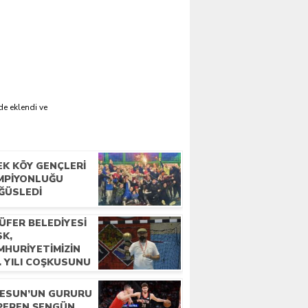
de eklendi ve
EK KÖY GENÇLERI
MPIYONLUĞU
ĞÜSLEDI
ÜFER BELEDIYESI
SK,
MHURIYETIMIZIN
. YILI COŞKUSUNU
PAYLA PERÇINLEDI
RESUN’UN GURURU
PEREN ŞENGÜN,