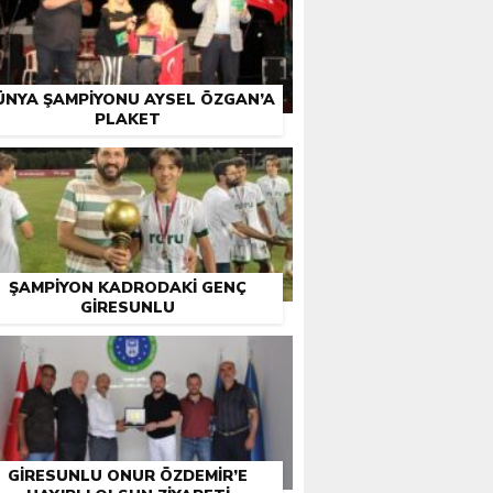
ÜNYA ŞAMPIYONU AYSEL ÖZGAN’A
PLAKET
ŞAMPIYON KADRODAKI GENÇ
GIRESUNLU
GIRESUNLU ONUR ÖZDEMIR’E