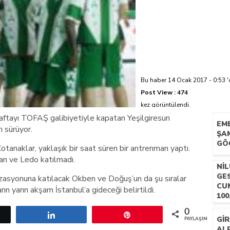
azi’de hayatını kaybetti
Bu haber 14 Ocak 2017 - 0:53 '
Post View :
474
kez görüntülendi.
aftayı TOFAŞ galibiyetiyle kapatan Yeşilgiresun
EM
ı sürüyor.
ŞA
GÖ
anaklar, yaklaşık bir saat süren bir antrenman yaptı.
an ve Ledo katılmadı.
NIL
GE
zasyonuna katılacak Okben ve Doğuş’un da şu sıralar
CU
rın yarın akşam İstanbul’a gideceği belirtildi.
100
KU
0
etle
Paylaş
Pin
GI
PAYLAŞIMLAR
AL