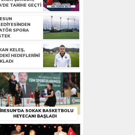
’DE TARIHE GEÇTI
RESUN
LEDIYESINDEN
ATÖR SPORA
STEK
KAN KELEŞ,
DEKI HEDEFLERINI
IKLADI
IRESUN’DA SOKAK BASKETBOLU
HEYECANI BAŞLADI