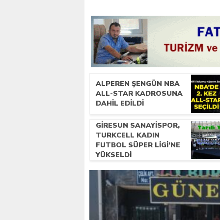
ALPEREN ŞENGÜN NBA
ALL-STAR KADROSUNA
DAHIL EDILDI
GIRESUN SANAYISPOR,
TURKCELL KADIN
FUTBOL SÜPER LIGI’NE
YÜKSELDI