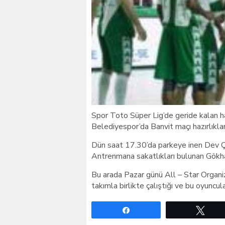
Giresunlu sürücü Orhang
Spor Toto Süper Lig’de geride kalan h
Belediyespor’da Banvit maçı hazırlıklar
Dün saat 17.30’da parkeye inen Dev Çot
Antrenmana sakatlıkları bulunan Gökh
Bu arada Pazar günü All – Star Organi
takımla birlikte çalıştığı ve bu oyuncula
Paylaş
Twe