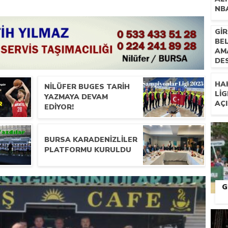
NBA
GI
BE
AM
DE
HA
NILÜFER BUGES TARIH
LIG
YAZMAYA DEVAM
AÇ
EDIYOR!
BURSA KARADENIZLILER
PLATFORMU KURULDU
G