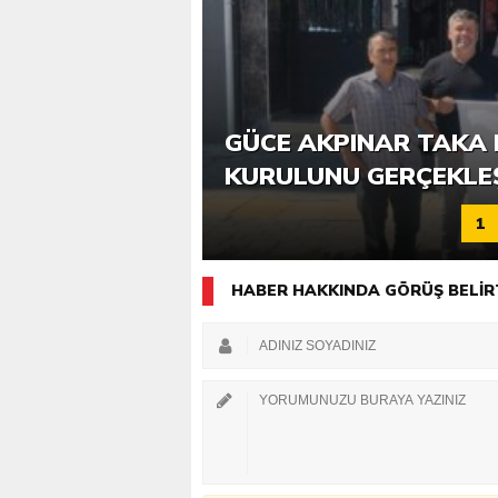
6. GÜCE TEKKEKÖY DE
GÜCE AKPINAR TAKA 
KATILIMLA GERÇEKLE
KURULUNU GERÇEKLE
1
HABER HAKKINDA GÖRÜŞ BELİR