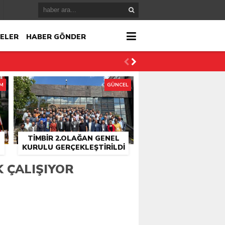
ELER
HABER GÖNDER
İM
GÜNCEL
TİMBİR 2.OLAĞAN GENEL
KURULU GERÇEKLEŞTIRILDI
r
K ÇALIŞIYOR
çlandı