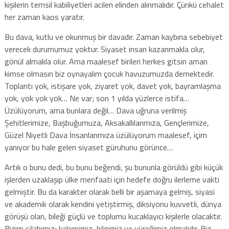
kişilerin temsil kabiliyetleri acilen elinden alınmalıdır. Çünkü cehalet
her zaman kaos yaratır.
Bu dava, kutlu ve okunmuş bir davadır. Zaman kaybına sebebiyet
verecek durumumuz yoktur. Siyaset insan kazanmakla olur,
gönül almakla olur. Ama maalesef birileri herkes gitsin aman
kimse olmasın biz oynayalım çocuk havuzumuzda demektedir.
Toplantı yok, istişare yok, ziyaret yok, davet yok, bayramlaşma
yok, yok yok yok… Ne var; son 1 yılda yüzlerce istifa…
Üzülüyorum, ama bunlara değil… Dava uğruna verilmiş
Şehitlerimize, Başbuğumuza, Aksakallılarımıza, Gençlerimize,
Güzel Niyetli Dava İnsanlarımıza üzülüyorum maalesef, içim
yanıyor bu hale gelen siyaset güruhunu görünce…
Artık o bunu dedi, bu bunu beğendi, şu bununla görüldü gibi küçük
işlerden uzaklaşıp ülke menfaati için hedefe doğru ilerleme vakti
gelmiştir. Bu da karakter olarak belli bir aşamaya gelmiş, siyasi
ve akademik olarak kendini yetiştirmiş, diksiyonu kuvvetli, dünya
görüşü olan, bileği güçlü ve toplumu kucaklayıcı kişilerle olacaktır.
Bizim silahımız; kalemimiz, bilgimiz ve yüreğimiz olmalıdır. Biz