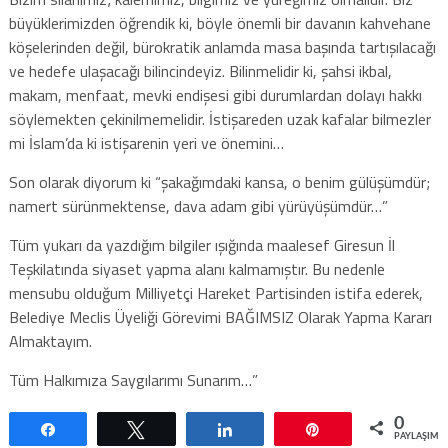
büyüklerimizden öğrendik ki, böyle önemli bir davanın kahvehane
köşelerinden değil, bürokratik anlamda masa başında tartışılacağı
ve hedefe ulaşacağı bilincindeyiz. Bilinmelidir ki, şahsi ikbal,
makam, menfaat, mevki endişesi gibi durumlardan dolayı hakkı
söylemekten çekinilmemelidir. İstişareden uzak kafalar bilmezler
mi İslam’da ki istişarenin yeri ve önemini…
Son olarak diyorum ki “şakağımdaki kansa, o benim gülüşümdür;
namert sürünmektense, dava adam gibi yürüyüşümdür…”
Tüm yukarı da yazdığım bilgiler ışığında maalesef Giresun İl
Teşkilatında siyaset yapma alanı kalmamıştır. Bu nedenle
mensubu olduğum Milliyetçi Hareket Partisinden istifa ederek,
Belediye Meclis Üyeliği Görevimi BAĞIMSIZ Olarak Yapma Kararı
Almaktayım.
Tüm Halkımıza Saygılarımı Sunarım…”
0
Paylaş
Tweetle
Paylaş
Pin
PAYLAŞIML