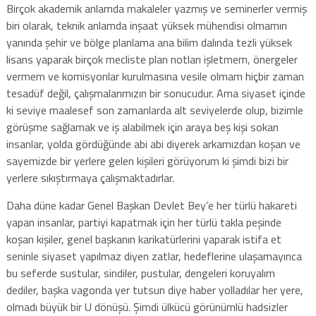
Birçok akademik anlamda makaleler yazmış ve seminerler vermiş
biri olarak, teknik anlamda inşaat yüksek mühendisi olmamın
yanında şehir ve bölge planlama ana bilim dalında tezli yüksek
lisans yaparak birçok mecliste plan notları işletmem, önergeler
vermem ve komisyonlar kurulmasına vesile olmam hiçbir zaman
tesadüf değil, çalışmalarımızın bir sonucudur. Ama siyaset içinde
ki seviye maalesef son zamanlarda alt seviyelerde olup, bizimle
görüşme sağlamak ve iş alabilmek için araya beş kişi sokan
insanlar, yolda gördüğünde abi abi diyerek arkamızdan koşan ve
sayemizde bir yerlere gelen kişileri görüyorum ki şimdi bizi bir
yerlere sıkıştırmaya çalışmaktadırlar.
Daha düne kadar Genel Başkan Devlet Bey’e her türlü hakareti
yapan insanlar, partiyi kapatmak için her türlü takla peşinde
koşan kişiler, genel başkanın karikatürlerini yaparak istifa et
seninle siyaset yapılmaz diyen zatlar, hedeflerine ulaşamayınca
bu seferde sustular, sindiler, pustular, dengeleri koruyalım
dediler, başka vagonda yer tutsun diye haber yolladılar her yere,
olmadı büyük bir U dönüşü. Şimdi ülkücü görünümlü hadsizler