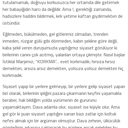
tutulamamak, doğruyu korkusuzca her ortamda dile getirmek
her babayiğidin harcı da değildir. Ama !, gerektiği zamanda,
hadsizlere haddini bildirmek, kırk yetime kaftan giydirmekten de
üstündür.
Eğilmeden, bükülmeden, gel gitlerimiz olmadan, trenden
inmeden, rüzgar gülü gibi dönmeden, kabın şekline göre değil,
kaba şekil veren duruşumuzla yaptığımız siyaset görülüyor ki
birilerinin canını çok acıtmış, yalanları ortaya çıkmıştır. Nasıl başlar
İstiklal Marşımız; “KORKMA”… evet korkmadık; hırsıza hırsız
demekten, arsıza arsız demekten, yolsuza yolsuz demekten hiç
korkmadık.
Siyaset yapıp bir yerlere gelmeyip, bir yerlere gelip siyaset yapan
biri olarak, birilerinin ipliğini pazara çıkarmanın keyfini yaşamakla
beraber, hak bildiğim yolda yürümenin de gururunu
yaşamaktayım. Dava adamla olur, siyaset ise kişiyle olur. Ama
gel gör ki şuan siyaset yaptığını sanan bazı zatlar için koltuk
nefes almak için bir argüman olmuştur. Dava zırhının, ülkücülük
gömleğinin arkasına saklanarak bu günlere ancak gelebilen bu