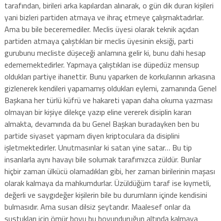
tarafından, birileri arka kapılardan alınarak, o gün dik duran kişileri
yani bizleri partiden atmaya ve ihraç etmeye çalışmaktadırlar.
Ama bu bile beceremediler. Meclis üyesi olarak teknik açıdan
partiden atmaya çalıştıkları bir meclis üyesinin eksiği, parti
gurubunu mecliste düşeceği anlamına gelir ki, bunu dahi hesap
edememektedirler. Yapmaya çalıştıkları ise düpedüz mensup
oldukları partiye ihanettir. Bunu yaparken de korkularının arkasına
gizlenerek kendileri yapamamış oldukları eylemi, zamanında Genel
Başkana her türlü küfrü ve hakareti yapan daha okuma yazması
olmayan bir kişiye dilekçe yazıp eline vererek disiplin kararı
almakta, devamında da bu Genel Başkan buradayken ben bu
partide siyaset yapmam diyen kriptoculara da disiplini
işletmektedirler. Unutmasınlar ki satan yine satar… Bu tip
insanlarla aynı havayı bile solumak tarafımızca züldür. Bunlar
hiçbir zaman ülkücü olamadıkları gibi, her zaman birilerinin maşası
olarak kalmaya da mahkumdurlar. Üzüldüğüm taraf ise kıymetli,
değerli ve saygıdeğer kişilerin bile bu durumların içinde kendisini
bulmasıdır. Ama susan dilsiz şeytandır. Maalesef onlar da
sustukları için ömür boyu bu boyunduruğun altında kalmaya