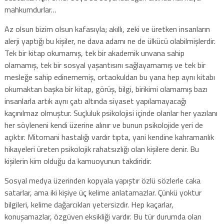
mahkumdurlar…
Az olsun bizim olsun kafasıyla; akıllı, zeki ve üretken insanların
alerji yaptığı bu kişiler, ne dava adamı ne de ülkücü olabilmişlerdir.
Tek bir kitap okumamış, tek bir akademik unvana sahip
olamamış, tek bir sosyal yaşantısını sağlayamamış ve tek bir
mesleğe sahip edinememiş, ortaokuldan bu yana hep aynı kitabı
okumaktan başka bir kitap, görüş, bilgi, birikimi olamamış bazı
insanlarla artık aynı çatı altında siyaset yapılamayacağı
kaçınılmaz olmuştur. Suçluluk psikolojisi içinde olanlar her yazılanı
her söyleneni kendi üzerine alınır ve bunun psikolojide yeri de
açıktır. Mitomani hastalığı vardır tıpta, yani kendine kahramanlık
hikayeleri üreten psikolojik rahatsızlığı olan kişilere denir. Bu
kişilerin kim olduğu da kamuoyunun takdiridir.
Sosyal medya üzerinden kopyala yapıştır özlü sözlerle caka
satarlar, ama iki kişiye üç kelime anlatamazlar. Çünkü yoktur
bilgileri, kelime dağarcıkları yetersizdir. Hep kaçarlar,
konuşamazlar, özgüven eksikliği vardır. Bu tür durumda olan