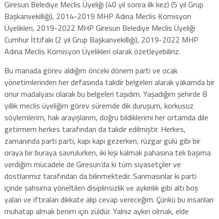
Giresun Belediye Meclis Üyeliği (40 yıl sonra ilk kez) (5 yıl Grup
Başkanvekilliği), 2014-2019 MHP Adına Meclis Komisyon
Üyelikleri, 2019-2022 MHP Giresun Belediye Meclis Üyeliği
Cumhur İttifakı (2 yıl Grup Başkanvekilliği), 2019-2022 MHP
Adına Meclis Komisyon Üyelikleri olarak özetleyebiliriz.
Bu manada görev aldığım önceki dönem parti ve ocak
yönetimlerinden her defasında takdir belgeleri alarak yakamda bir
onur madalyası olarak bu belgeleri taşıdım. Yaşadığım şehirde 8
yıllık meclis üyeliğim görev süremde dik duruşum, korkusuz
söylemlerim, hak arayışlarım, doğru bildiklerimi her ortamda dile
getirmem herkes tarafından da takdir edilmiştir. Herkes,
zamanında parti parti, kapı kapı gezerken, rüzgar gülü gibi bir
oraya bir buraya savrulurken, iki kişi kalmak pahasına tek başıma
verdiğim mücadele de Giresun’da ki tüm siyasetçiler ve
dostlarımız tarafından da bilinmektedir. Sanmasınlar ki parti
içinde şahsıma yöneltilen disiplinsizlik ve aykırılık gibi altı boş
yalan ve iftiraları dikkate alıp cevap vereceğim. Çünkü bu insanları
muhatap almak benim için züldür. Yalnız aykırı olmak, elde