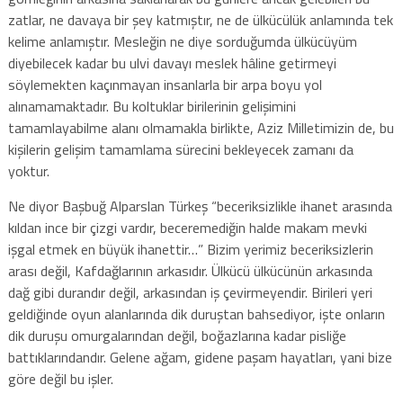
zatlar, ne davaya bir şey katmıştır, ne de ülkücülük anlamında tek
kelime anlamıştır. Mesleğin ne diye sorduğumda ülkücüyüm
diyebilecek kadar bu ulvi davayı meslek hâline getirmeyi
söylemekten kaçınmayan insanlarla bir arpa boyu yol
alınamamaktadır. Bu koltuklar birilerinin gelişimini
tamamlayabilme alanı olmamakla birlikte, Aziz Milletimizin de, bu
kişilerin gelişim tamamlama sürecini bekleyecek zamanı da
yoktur.
Ne diyor Başbuğ Alparslan Türkeş “beceriksizlikle ihanet arasında
kıldan ince bir çizgi vardır, beceremediğin halde makam mevki
işgal etmek en büyük ihanettir…” Bizim yerimiz beceriksizlerin
arası değil, Kafdağlarının arkasıdır. Ülkücü ülkücünün arkasında
dağ gibi durandır değil, arkasından iş çevirmeyendir. Birileri yeri
geldiğinde oyun alanlarında dik duruştan bahsediyor, işte onların
dik duruşu omurgalarından değil, boğazlarına kadar pisliğe
battıklarındandır. Gelene ağam, gidene paşam hayatları, yani bize
göre değil bu işler.