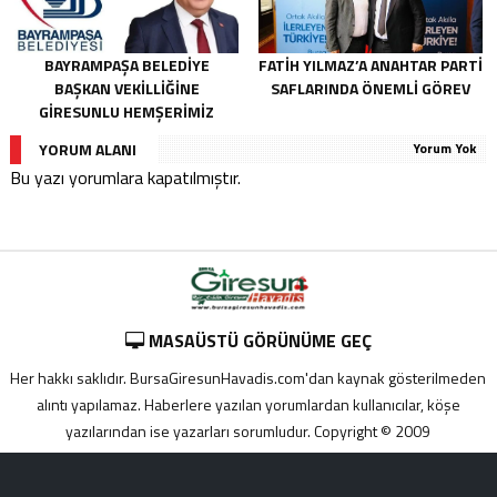
BAYRAMPAŞA BELEDIYE
FATIH YILMAZ’A ANAHTAR PARTI
BAŞKAN VEKILLIĞINE
SAFLARINDA ÖNEMLI GÖREV
GIRESUNLU HEMŞERIMIZ
İBRAHIM KAHRAMAN SEÇILDI
YORUM ALANI
Yorum Yok
Bu yazı yorumlara kapatılmıştır.
MASAÜSTÜ GÖRÜNÜME GEÇ
Her hakkı saklıdır. BursaGiresunHavadis.com'dan kaynak gösterilmeden
alıntı yapılamaz. Haberlere yazılan yorumlardan kullanıcılar, köşe
yazılarından ise yazarları sorumludur. Copyright © 2009
Adana
yabancı