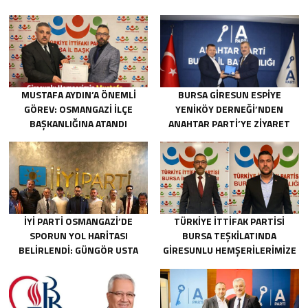
MUSTAFA AYDIN’A ÖNEMLI
BURSA GIRESUN ESPIYE
GÖREV: OSMANGAZI İLÇE
YENIKÖY DERNEĞI’NDEN
BAŞKANLIĞINA ATANDI
ANAHTAR PARTI’YE ZIYARET
İYİ PARTI OSMANGAZI’DE
TÜRKIYE İTTIFAK PARTISI
SPORUN YOL HARITASI
BURSA TEŞKILATINDA
BELIRLENDI: GÜNGÖR USTA
GIRESUNLU HEMŞERILERIMIZE
BAŞKANLIĞINDA ÇALIŞMALAR
ÖNEMLI GÖREV
BAŞLADI