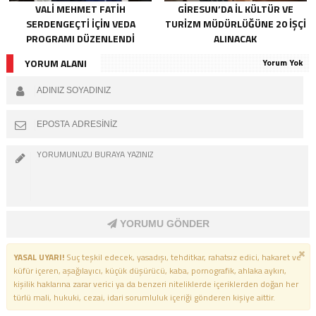
VALI MEHMET FATIH
GIRESUN’DA İL KÜLTÜR VE
SERDENGEÇTI İÇIN VEDA
TURIZM MÜDÜRLÜĞÜNE 20 İŞÇI
PROGRAMI DÜZENLENDI
ALINACAK
YORUM ALANI
Yorum Yok
YORUMU GÖNDER
YASAL UYARI!
Suç teşkil edecek, yasadışı, tehditkar, rahatsız edici, hakaret ve
küfür içeren, aşağılayıcı, küçük düşürücü, kaba, pornografik, ahlaka aykırı,
kişilik haklarına zarar verici ya da benzeri niteliklerde içeriklerden doğan her
türlü mali, hukuki, cezai, idari sorumluluk içeriği gönderen kişiye aittir.