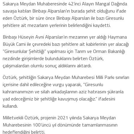
Sakarya Meydan Muhaberesinde 42’inci Alayın Mangal Dağında
savaşa katılan Binbaşı Alparslan’ın burada şehit olduğunu ifade
eden Öztürk, bir süre önce Binbaşı Alparslan ile bazı Giresunlu
şehitlere ait mezarların yerlerinin belirlendiğini kaydetti.
Binbaşı Hüseyin Avni Alparslan’ın mezarının yer aldığı Haymana
Büyük Cami ile çevredeki bazı şehitlere ait kabirlerinin yer alacağı
“Giresunlular Şehitliği” yapılması için Tarım ve Orman Bakanlığı
nezdinde girişimlerde bulunduklarını belirten Öztürk,
çalışmalardan olumlu sonuç aldıklarını aktardı.
Öztürk, şehitliğin Sakarya Meydan Muharebesi Milli Parkı sınırları
içerisine dahil edileceğine vurgu yaparak, “Giresunlu
kahramanımızın ve silah arkadaşlarının aziz hatırasını şükranla
yad edeceğimiz bir şehitliğe kavuşmuş olacağız.” ifadesini
kullandı.
Milletvekili Öztürk, projenin 2021 yılında Sakarya Meydan
Muharebesinin 100’üncü yıl dönümünde tamamlanmasının
hedeflendiğini belirtti.