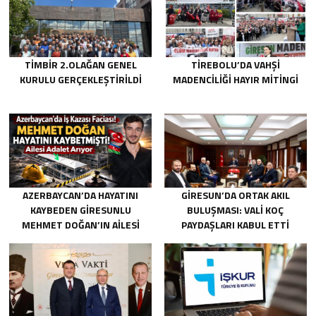
TİMBİR 2.OLAĞAN GENEL
TIREBOLU’DA VAHŞI
KURULU GERÇEKLEŞTIRILDI
MADENCILIĞI HAYIR MITINGI
AZERBAYCAN’DA HAYATINI
GIRESUN’DA ORTAK AKIL
KAYBEDEN GIRESUNLU
BULUŞMASI: VALI KOÇ
MEHMET DOĞAN’IN AILESI
PAYDAŞLARI KABUL ETTI
ADALET ARIYOR