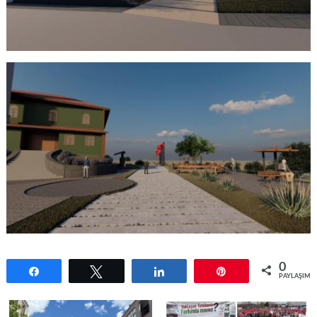
0
Paylaş
Tweetle
Paylaş
Pin
PAYLAŞIML