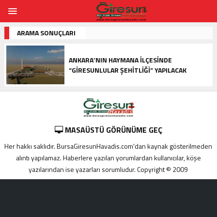
ARAMA SONUÇLARI
ANKARA’NIN HAYMANA ILÇESINDE
“GIRESUNLULAR ŞEHITLIĞI” YAPILACAK
MASAÜSTÜ GÖRÜNÜME GEÇ
Her hakkı saklıdır. BursaGiresunHavadis.com'dan kaynak gösterilmeden
alıntı yapılamaz. Haberlere yazılan yorumlardan kullanıcılar, köşe
yazılarından ise yazarları sorumludur. Copyright © 2009
Adana
yabancı
escort
Alanya