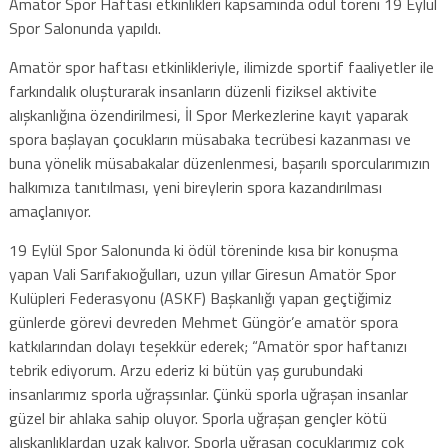
Amatör Spor Haftası etkinlikleri kapsamında ödül töreni 19 Eylül
Spor Salonunda yapıldı.
Amatör spor haftası etkinlikleriyle, ilimizde sportif faaliyetler ile
farkındalık oluşturarak insanların düzenli fiziksel aktivite
alışkanlığına özendirilmesi, İl Spor Merkezlerine kayıt yaparak
spora başlayan çocukların müsabaka tecrübesi kazanması ve
buna yönelik müsabakalar düzenlenmesi, başarılı sporcularımızın
halkımıza tanıtılması, yeni bireylerin spora kazandırılması
amaçlanıyor.
19 Eylül Spor Salonunda ki ödül töreninde kısa bir konuşma
yapan Vali Sarıfakıoğulları, uzun yıllar Giresun Amatör Spor
Kulüpleri Federasyonu (ASKF) Başkanlığı yapan geçtiğimiz
günlerde görevi devreden Mehmet Güngör’e amatör spora
katkılarından dolayı teşekkür ederek; “Amatör spor haftanızı
tebrik ediyorum. Arzu ederiz ki bütün yaş gurubundaki
insanlarımız sporla uğraşsınlar. Çünkü sporla uğraşan insanlar
güzel bir ahlaka sahip oluyor. Sporla uğraşan gençler kötü
alışkanlıklardan uzak kalıyor. Sporla uğraşan çocuklarımız çok