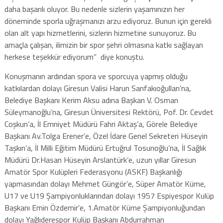
daha başarılı oluyor. Bu nedenle sizlerin yaşamınızın her
döneminde sporla uğraşmanızı arzu ediyoruz. Bunun için gerekli
olan alt yapı hizmetlerini, sizlerin hizmetine sunuyoruz. Bu
amaçla çalışan, ilimizin bir spor şehri olmasına katkı sağlayan
herkese teşekkür ediyorum” diye konuştu.
Konuşmanın ardından spora ve sporcuya yapmış olduğu
katkılardan dolayı Giresun Valisi Harun Sarıfakıoğulları’na,
Belediye Başkanı Kerim Aksu adına Başkan V. Osman
Süleymanoğlu’na, Giresun Üniversitesi Rektörü, Pof. Dr. Cevdet
Coşkun’a, İl Emniyet Müdürü Fahri Aktaş’a, Görele Belediye
Başkanı Av.Tolga Erener’e, Özel İdare Genel Sekreteri Hüseyin
Taşkın’a, İl Milli Eğitim Müdürü Ertuğrul Tosunoğlu’na, İl Sağlık
Müdürü Dr.Hasan Hüseyin Arslantürk’e, uzun yıllar Giresun
Amatör Spor Kulüpleri Federasyonu (ASKF) Başkanlığı
yapmasından dolayı Mehmet Güngör’e, Süper Amatör Küme,
U17 ve U19 Şampiyonluklarından dolayı 1957 Espiyespor Kulüp
Başkanı Emin Özdemir’e, 1.Amatör Küme Şampiyonluğundan
dolayı Yağlıderespor Kulüp Başkanı Abdurrahman