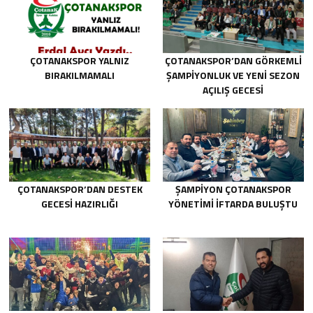
ÇOTANAKSPOR YALNIZ
ÇOTANAKSPOR’DAN GÖRKEMLI
BIRAKILMAMALI
ŞAMPIYONLUK VE YENI SEZON
AÇILIŞ GECESI
ÇOTANAKSPOR’DAN DESTEK
ŞAMPIYON ÇOTANAKSPOR
GECESI HAZIRLIĞI
YÖNETIMI İFTARDA BULUŞTU