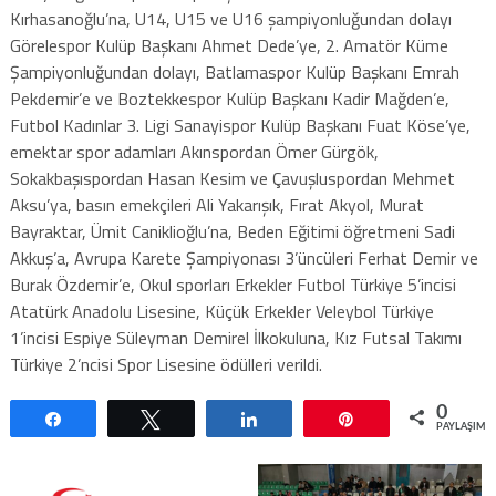
Kırhasanoğlu’na, U14, U15 ve U16 şampiyonluğundan dolayı
Görelespor Kulüp Başkanı Ahmet Dede’ye, 2. Amatör Küme
Şampiyonluğundan dolayı, Batlamaspor Kulüp Başkanı Emrah
Pekdemir’e ve Boztekkespor Kulüp Başkanı Kadir Mağden’e,
Futbol Kadınlar 3. Ligi Sanayispor Kulüp Başkanı Fuat Köse’ye,
emektar spor adamları Akınspordan Ömer Gürgök,
Sokakbaşıspordan Hasan Kesim ve Çavuşluspordan Mehmet
Aksu’ya, basın emekçileri Ali Yakarışık, Fırat Akyol, Murat
Bayraktar, Ümit Caniklioğlu’na, Beden Eğitimi öğretmeni Sadi
Akkuş’a, Avrupa Karete Şampiyonası 3’üncüleri Ferhat Demir ve
Burak Özdemir’e, Okul sporları Erkekler Futbol Türkiye 5’incisi
Atatürk Anadolu Lisesine, Küçük Erkekler Veleybol Türkiye
1’incisi Espiye Süleyman Demirel İlkokuluna, Kız Futsal Takımı
Türkiye 2’ncisi Spor Lisesine ödülleri verildi.
0
Paylaş
Tweetle
Paylaş
Pin
PAYLAŞIML