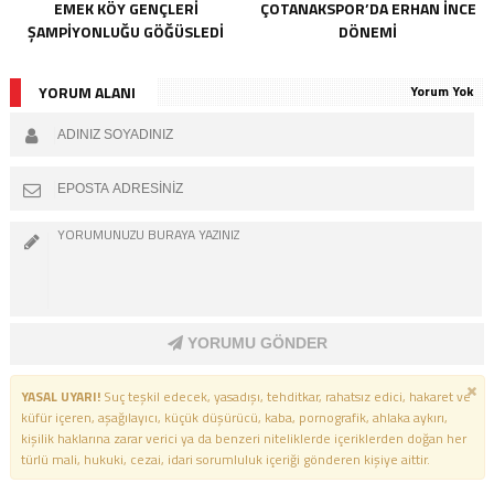
EMEK KÖY GENÇLERI
ÇOTANAKSPOR’DA ERHAN İNCE
ŞAMPIYONLUĞU GÖĞÜSLEDI
DÖNEMI
YORUM ALANI
Yorum Yok
YORUMU GÖNDER
YASAL UYARI!
Suç teşkil edecek, yasadışı, tehditkar, rahatsız edici, hakaret ve
küfür içeren, aşağılayıcı, küçük düşürücü, kaba, pornografik, ahlaka aykırı,
kişilik haklarına zarar verici ya da benzeri niteliklerde içeriklerden doğan her
türlü mali, hukuki, cezai, idari sorumluluk içeriği gönderen kişiye aittir.