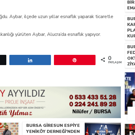
BI
EM
du. Aybar, ilçede uzun yıllar esnaflık yaparak ticaretle
BU
KA
PL
anlığı yürüten Aybar, Alucra’da esnaflık yapıyor.
KU
BU
FE
OK
0
etle
Paylaş
Pin
PAYLAŞIMLAR
ZI
BURSA GIRESUN ESPIYE
YENIKÖY DERNEĞI’NDEN