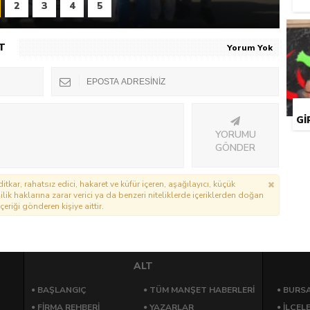
2
3
4
5
T
Yorum Yok
GI
YORUMU
GÖNDER
itkar, rahatsız edici, hakaret ve küfür içeren, aşağılayıcı, küçük
lik haklarına zarar verici ya da benzeri niteliklerde içeriklerden doğan
çeriği gönderen kişiye aittir.
ALT
BAŞLANGIÇ
TÜM MANŞET HABERLERİ
BURSA
FİRMA REHBERİ
YAZARLAR
İLÇEL