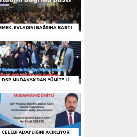
EMEK, EVLADINI BAĞRINA BASTI
DSP MUDANYA’DAN “ÜMIT” LI
ÇELEBI ADAYLIĞINI AÇIKLIYOR