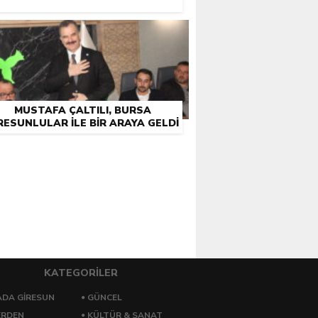
MUSTAFA ÇALTILI, BURSA
RESUNLULAR İLE BIR ARAYA GELDI
KATEGORİLER
DA GİRESUN
GÜNCEL
ERDEN
KÜLTÜR & SANAT