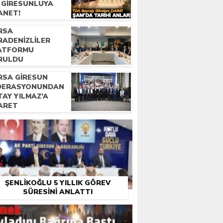
R GIRESUNLUYA
ANET!
RSA
RADENIZLILER
ATFORMU
RULDU
RSA GIRESUN
DERASYONUNDAN
TAY YILMAZ’A
YARET
ŞENLIKOĞLU 5 YILLIK GÖREV
SÜRESINI ANLATTI