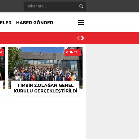
ELER
HABER GÖNDER
İM
GÜNCEL
TİMBİR 2.OLAĞAN GENEL
KURULU GERÇEKLEŞTIRILDI
r
çlandı