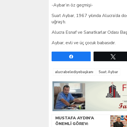
-Aybar’ın öz geçmişi-
Suat Aybar, 1967 yılında Alucra’da doğ
uğraştı.
Alucra Esnaf ve Sanatkarlar Odası Başk
Aybar, evli ve üç çocuk babasıdır.
Paylaş
Twe
alucrabelediyebaşkanı
Suat Aybar
MUSTAFA AYDIN’A
ÖNEMLI GÖREV: