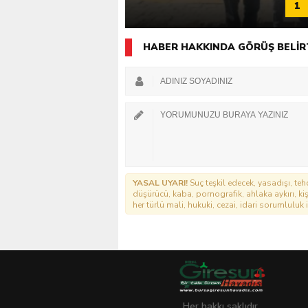
1
HABER HAKKINDA GÖRÜŞ BELİR
YASAL UYARI!
Suç teşkil edecek, yasadışı, tehd
düşürücü, kaba, pornografik, ahlaka aykırı, kişi
her türlü mali, hukuki, cezai, idari sorumluluk i
Her hakkı saklıdır.