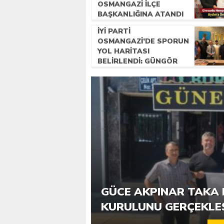
OSMANGAZI İLÇE
BAŞKANLIĞINA ATANDI
İYİ PARTI
OSMANGAZI’DE SPORUN
YOL HARITASI
BELIRLENDI: GÜNGÖR
USTA BAŞKANLIĞINDA
ÇALIŞMALAR BAŞLADI
6. GÜCE TEKKEKÖY DE
GÜCE AKPINAR TAKA 
KATILIMLA GERÇEKLE
KURULUNU GERÇEKLE