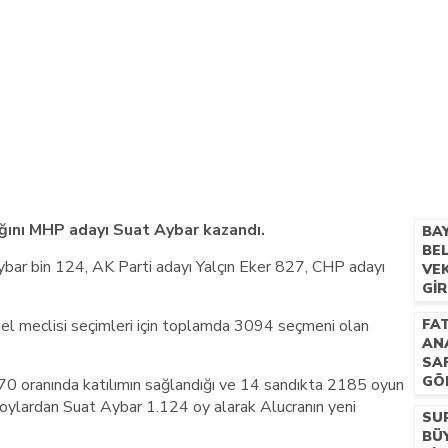
azi’de hayatını kaybetti
ğını MHP adayı Suat Aybar kazandı.
BA
BE
bar bin 124, AK Parti adayı Yalçın Eker 827, CHP adayı
VEK
GI
HEM
nel meclisi seçimleri için toplamda 3094 seçmeni olan
FAT
KA
AN
SA
GÖ
70 oranında katılımın sağlandığı ve 14 sandıkta 2185 oyun
n oylardan Suat Aybar 1.124 oy alarak Alucranın yeni
SU
BÜY