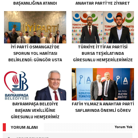
BAŞKANLIĞINA ATANDI
ANAHTAR PARTI’YE ZIYARET
İYİ PARTI OSMANGAZI’DE
TÜRKIYE İTTIFAK PARTISI
SPORUN YOL HARITASI
BURSA TEŞKILATINDA
BELIRLENDI: GÜNGÖR USTA
GIRESUNLU HEMŞERILERIMIZE
BAŞKANLIĞINDA ÇALIŞMALAR
ÖNEMLI GÖREV
BAŞLADI
BAYRAMPAŞA BELEDIYE
FATIH YILMAZ’A ANAHTAR PARTI
BAŞKAN VEKILLIĞINE
SAFLARINDA ÖNEMLI GÖREV
GIRESUNLU HEMŞERIMIZ
İBRAHIM KAHRAMAN SEÇILDI
YORUM ALANI
Yorum Yok