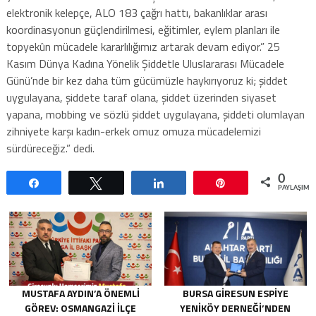
elektronik kelepçe, ALO 183 çağrı hattı, bakanlıklar arası
koordinasyonun güçlendirilmesi, eğitimler, eylem planları ile
topyekûn mücadele kararlılığımız artarak devam ediyor.” 25
Kasım Dünya Kadına Yönelik Şiddetle Uluslararası Mücadele
Günü’nde bir kez daha tüm gücümüzle haykırıyoruz ki; şiddet
uygulayana, şiddete taraf olana, şiddet üzerinden siyaset
yapana, mobbing ve sözlü şiddet uygulayana, şiddeti olumlayan
zihniyete karşı kadın-erkek omuz omuza mücadelemizi
sürdüreceğiz.” dedi.
0
Paylaş
Tweetle
Paylaş
Pin
PAYLAŞIML
MUSTAFA AYDIN’A ÖNEMLI
BURSA GIRESUN ESPIYE
GÖREV: OSMANGAZI İLÇE
YENIKÖY DERNEĞI’NDEN