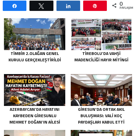
0
Paylaş
Tweetle
Paylaş
Pin
PAYLAŞIML
TİMBİR 2.OLAĞAN GENEL
TIREBOLU’DA VAHŞI
KURULU GERÇEKLEŞTIRILDI
MADENCILIĞI HAYIR MITINGI
AZERBAYCAN’DA HAYATINI
GIRESUN’DA ORTAK AKIL
KAYBEDEN GIRESUNLU
BULUŞMASI: VALI KOÇ
MEHMET DOĞAN’IN AILESI
PAYDAŞLARI KABUL ETTI
ADALET ARIYOR