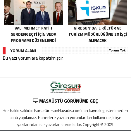
VALI MEHMET FATIH
GIRESUN’DA İL KÜLTÜR VE
SERDENGEÇTI İÇIN VEDA
TURIZM MÜDÜRLÜĞÜNE 20 İŞÇI
PROGRAMI DÜZENLENDI
ALINACAK
YORUM ALANI
Yorum Yok
Bu yazı yorumlara kapatılmıştır.
MASAÜSTÜ GÖRÜNÜME GEÇ
Her hakkı saklıdır. BursaGiresunHavadis.com'dan kaynak gösterilmeden
alıntı yapılamaz. Haberlere yazılan yorumlardan kullanıcılar, köşe
yazılarından ise yazarları sorumludur. Copyright © 2009