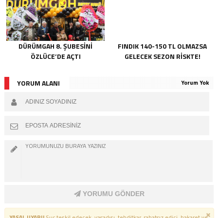
DÜRÜMGAH 8. ŞUBESINI
FINDIK 140-150 TL OLMAZSA
ÖZLÜCE’DE AÇTI
GELECEK SEZON RISKTE!
YORUM ALANI
Yorum Yok
YORUMU GÖNDER
YASAL UYARI!
Suç teşkil edecek, yasadışı, tehditkar, rahatsız edici, hakaret ve