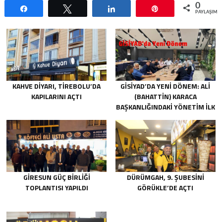
0
Paylaş
Tweetle
Paylaş
Pin
PAYLAŞIML
KAHVE DIYARI, TIREBOLU’DA
GİSİYAD’DA YENI DÖNEM: ALI
KAPILARINI AÇTI
(BAHATTIN) KARACA
BAŞKANLIĞINDAKI YÖNETIM İLK
TOPLANTISINI GERÇEKLEŞTIRDI
GIRESUN GÜÇ BIRLIĞI
DÜRÜMGAH, 9. ŞUBESINI
TOPLANTISI YAPILDI
GÖRÜKLE’DE AÇTI